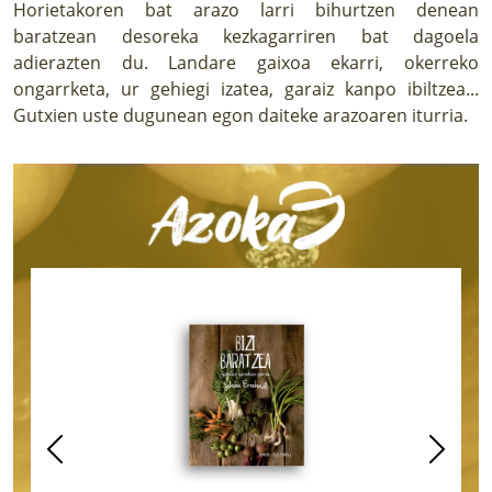
Horietakoren bat arazo larri bihurtzen denean
baratzean desoreka kezkagarriren bat dagoela
adierazten du. Landare gaixoa ekarri, okerreko
ongarrketa, ur gehiegi izatea, garaiz kanpo ibiltzea...
Gutxien uste dugunean egon daiteke arazoaren iturria.