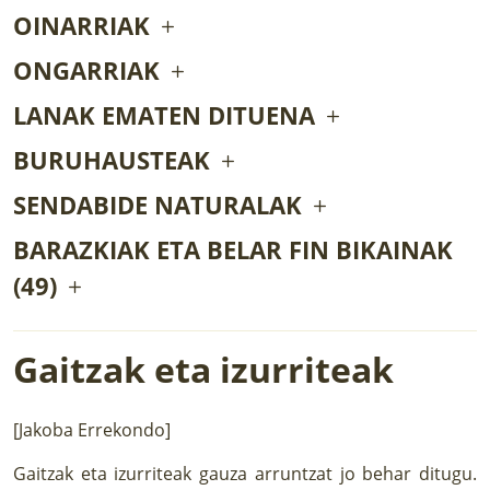
OINARRIAK
ONGARRIAK
LANAK EMATEN DITUENA
BURUHAUSTEAK
SENDABIDE NATURALAK
BARAZKIAK ETA BELAR FIN BIKAINAK
(49)
Gaitzak eta izurriteak
[Jakoba Errekondo]
Gaitzak eta izurriteak gauza arruntzat jo behar ditugu.