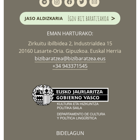
>
Egin bizi baratzeakoa
JASO ALDIZKARIA
EMAN HARTURAKO:
Zirkuitu ibilbidea 2, Industrialdea 15
20160 Lasarte-Oria. Gipuzkoa. Euskal Herria
bizibaratzea@bizibaratzea.eus
+34 943371545
BIDELAGUN