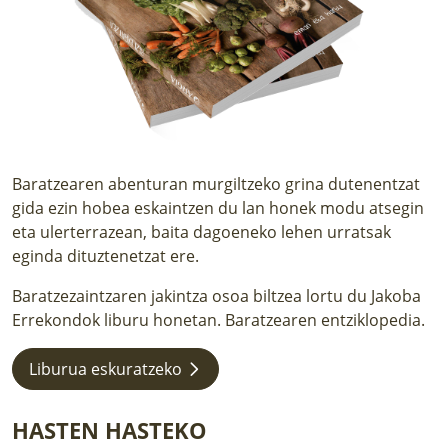
LURRAREN AGENDA
AZOKA
Baratzearen abenturan murgiltzeko grina dutenentzat
gida ezin hobea eskaintzen du lan honek modu atsegin
eta ulerterrazean, baita dagoeneko lehen urratsak
eginda dituztenetzat ere.
Baratzezaintzaren jakintza osoa biltzea lortu du Jakoba
Errekondok liburu honetan. Baratzearen entziklopedia.
Liburua eskuratzeko
HASTEN HASTEKO