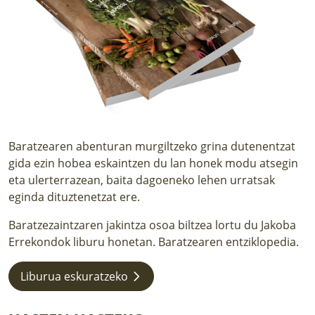
LURRAREN AGENDA
AZOKA
Baratzearen abenturan murgiltzeko grina dutenentzat
gida ezin hobea eskaintzen du lan honek modu atsegin
eta ulerterrazean, baita dagoeneko lehen urratsak
eginda dituztenetzat ere.
Baratzezaintzaren jakintza osoa biltzea lortu du Jakoba
Errekondok liburu honetan. Baratzearen entziklopedia.
Liburua eskuratzeko