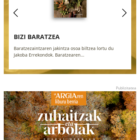
BIZI BARATZEA
Baratzezaintzaren jakintza osoa biltzea lortu du
L
Jakoba Errekondok. Baratzearen...
i