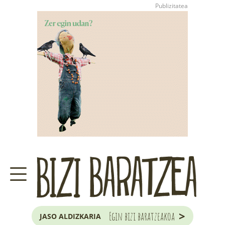
>
Egin bizi baratzeakoa
JASO ALDIZKARIA
ZER DA BARATZE HAU?
GARAIKO LANAK ETA ILARGIA
JAKOBA ERREKONDOREN
KONTSULTATEGIA
EUSKAL HERRIKO
ZUHAITZA ETA ARBOLA
>
Egin bizi baratzeakoa
JASO ALDIZKARIA