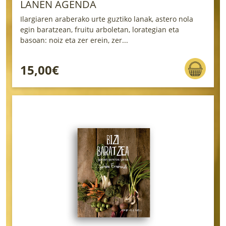
LANEN AGENDA
Ilargiaren araberako urte guztiko lanak, astero nola
egin baratzean, fruitu arboletan, lorategian eta
basoan: noiz eta zer erein, zer...
15,00€