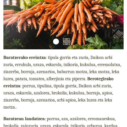
Baratzerako
ereintza
: tipula gorria eta zuria, Daikon arbi
zuria, errukula, uraza, eskarola, txikoria, kukulua, erremolatxa,
ziazerba, borraja, azenarioa, babarrun motza, leka motza, leka
luzea, patata, tomatea, alberjinia eta piperra.
Berotegirako
ereintza
: porrua, tipulina, tipula gorria, Daikon arbi zuria,
uraza, eskarola, azalorea, brokolia, kukulua, borraja, apioa,
ziazerba, borraja, azenarioa, arbi-apioa, leka luzea eta leka
motza..
Baratzean landatzea:
porrua, aza, azalorea, erromaneskua,
brokolia, zainzuria, uraza, eskarola, txikoria, orburua, kardua,