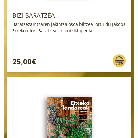
BIZI BARATZEA
Baratzezaintzaren jakintza osoa biltzea lortu du Jakoba
Errekondok. Baratzearen entziklopedia.
25,00€