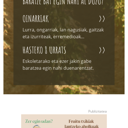
BARATZE BAT EGIN NAHI AL DUZU?
OINARRIAK
>>
Lurra, ongarriak, lan nagusiak, gaitzak
eta izurriteak, erremedioak...
HASTEKO 8 URRATS
>>
Eskoletarako eta ezer jakin gabe
baratzea egin nahi duenarentzat.