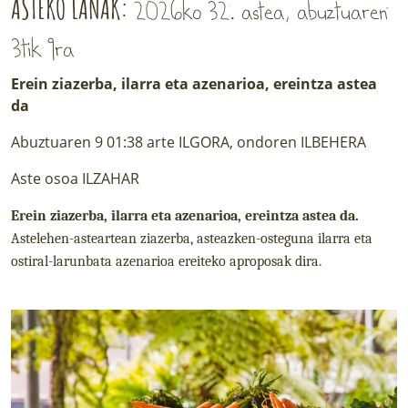
ASTEKO LANAK:
2026ko 32. astea, abuztuaren
3tik 9ra
Erein ziazerba, ilarra eta azenarioa, ereintza astea
da
Abuztuaren 9 01:38 arte ILGORA, ondoren ILBEHERA
Aste osoa ILZAHAR
Erein ziazerba, ilarra eta azenarioa, ereintza astea da.
Astelehen-asteartean ziazerba, asteazken-osteguna ilarra eta
ostiral-larunbata azenarioa ereiteko aproposak dira.