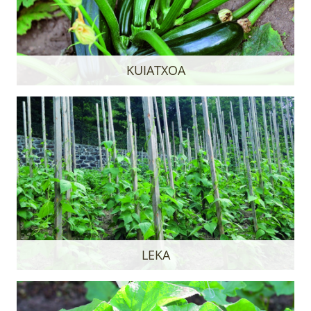
KUIATXOA
LEKA