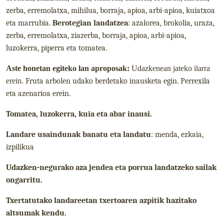
zerba, erremolatxa, mihilua, borraja, apioa, arbi-apioa, kuiatxoa
eta marrubia.
Berotegian
landatzea
: azalorea, brokolia, uraza,
zerba, erremolatxa, ziazerba, borraja, apioa, arbi-apioa,
luzokerra, piperra eta tomatea.
Aste honetan egiteko lan aproposak:
Udazkenean jateko ilarra
erein.
Fruta arbolen udako berdetako inausketa egin. Perrexila
eta azenarioa erein.
Tomatea, luzokerra, kuia eta abar inausi.
Landare usaindunak banatu eta landatu
: menda, ezkaia,
izpilikua
Udazken-negurako aza jendea eta porrua landatzeko sailak
ongarritu.
Txertatutako landareetan txertoaren azpitik hazitako
altsumak kendu.