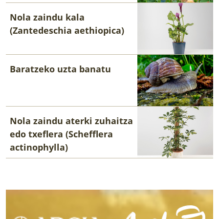
Nola zaindu kala
(Zantedeschia aethiopica)
Baratzeko uzta banatu
Nola zaindu aterki zuhaitza
edo txeflera (Schefflera
actinophylla)