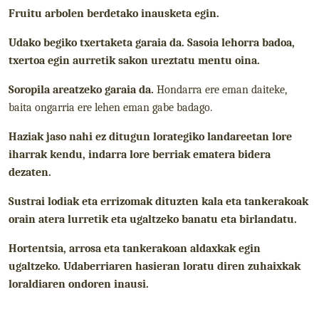
Fruitu arbolen berdetako inausketa egin.
Udako begiko txertaketa garaia da. Sasoia lehorra badoa,
txertoa egin aurretik sakon ureztatu mentu oina.
Soropila areatzeko garaia da.
Hondarra ere eman daiteke,
baita ongarria ere lehen eman gabe badago.
Haziak jaso nahi ez ditugun lorategiko landareetan lore
iharrak kendu, indarra lore berriak ematera bidera
dezaten.
Sustrai lodiak eta errizomak dituzten kala eta tankerakoak
orain atera lurretik eta ugaltzeko banatu eta birlandatu.
Hortentsia, arrosa eta tankerakoan aldaxkak egin
ugaltzeko. Udaberriaren hasieran loratu diren zuhaixkak
loraldiaren ondoren inausi.