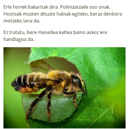
Erle horiek bakartiak dira. Polinizatzaile oso onak.
Hostoak mozten dituzte habiak egiteko, beraz denbora
motzeko lana da.
Ez tratatu, bere mesedea kaltea baino askoz ere
handiagoa da.