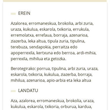
EREIN
Azalorea, erromaneskua, brokolia, arbi zuria,
uraza, kukulua, eskarola, txikoria, errukula,
erremolatxa, errefaua, borraja, azenarioa,
ziazerba, leka altua, tipula zuria, tipulina,
terebuza, sendapokia, perraitza edo
apoperrexila, kertxuna edo berroa, ardi-mihia,
perrexila, mihilua eta getozka.
Berotegirako: porrua, tipulina, arbi zuria, uraza,
eskarola, txikoria, kukulua, ziazerba, borraja,
mihilua, azenarioa, apio-arbia eta leka altua
LANDATU
Aza, azalorea, erromaneskua, brokolia, uraza,
kukulua, eskarola, txikoria, orburua, kardua,