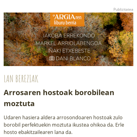
LAN BEREZIAK
Arrosaren hostoak borobilean
moztuta
Udaren hasiera aldera arrosondoaren hostoak zulo
borobil perfektuekin moztuta ikustea ohikoa da. Erle
hosto ebakitzailearen lana da.