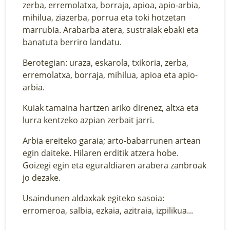
zerba, erremolatxa, borraja, apioa, apio-arbia,
mihilua, ziazerba, porrua eta toki hotzetan
marrubia. Arabarba atera, sustraiak ebaki eta
banatuta berriro landatu.
Berotegian: uraza, eskarola, txikoria, zerba,
erremolatxa, borraja, mihilua, apioa eta apio-
arbia.
Kuiak tamaina hartzen ariko direnez, altxa eta
lurra kentzeko azpian zerbait jarri.
Arbia ereiteko garaia; arto-babarrunen artean
egin daiteke. Hilaren erditik atzera hobe.
Goizegi egin eta eguraldiaren arabera zanbroak
jo dezake.
Usaindunen aldaxkak egiteko sasoia:
erromeroa, salbia, ezkaia, azitraia, izpilikua...