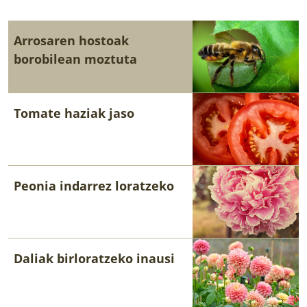
Arrosaren hostoak
borobilean moztuta
Tomate haziak jaso
Peonia indarrez loratzeko
Daliak birloratzeko inausi