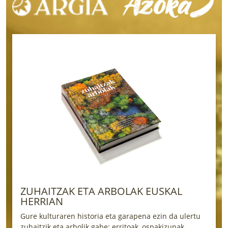
ZUHAITZAK ETA ARBOLAK EUSKAL
HERRIAN
Gure kulturaren historia eta garapena ezin da ulertu
zuhaitzik eta arbolik gabe: erritoak, ospakizunak,