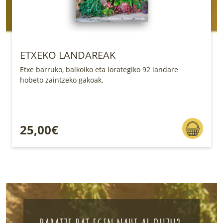
ETXEKO LANDAREAK
Etxe barruko, balkoiko eta lorategiko 92 landare
hobeto zaintzeko gakoak.
25,00€