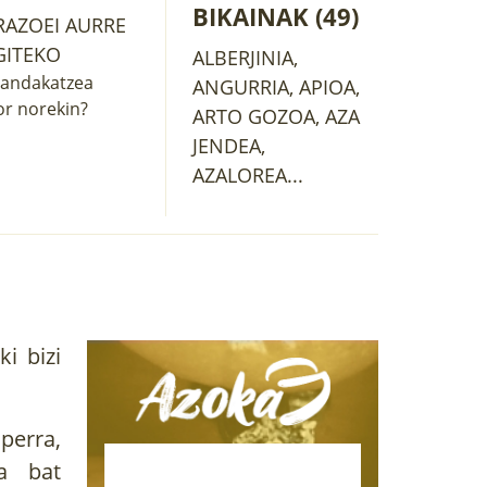
BIKAINAK (49)
RAZOEI AURRE
GITEKO
ALBERJINIA,
andakatzea
ANGURRIA, APIOA,
r norekin?
ARTO GOZOA, AZA
JENDEA,
AZALOREA...
i bizi
perra,
ka bat