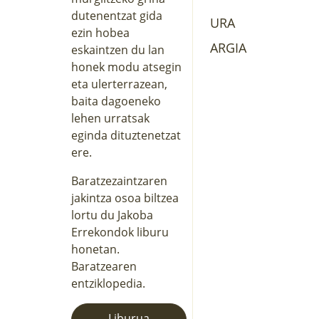
dutenentzat gida
URA
ezin hobea
ARGIA
eskaintzen du lan
honek modu atsegin
eta ulerterrazean,
baita dagoeneko
lehen urratsak
eginda dituztenetzat
ere.
Baratzezaintzaren
jakintza osoa biltzea
lortu du Jakoba
Errekondok liburu
honetan.
Baratzearen
entziklopedia.
Liburua