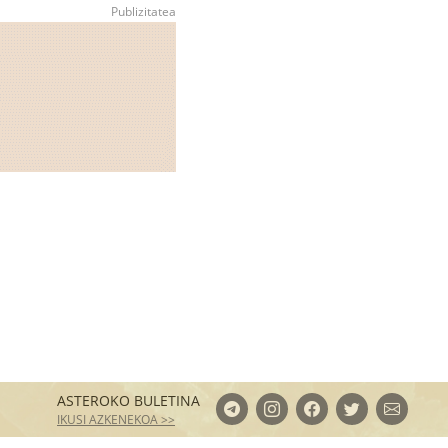
ASTEROKO BULETINA
IKUSI AZKENEKOA >>