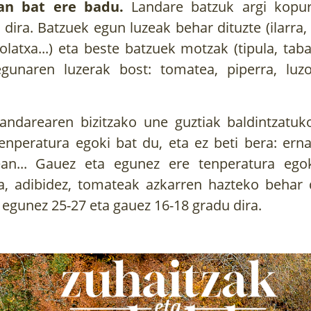
lan bat ere badu.
Landare batzuk argi kopu
 dira. Batzuek egun luzeak behar dituzte (ilarra,
latxa...) eta beste batzuek motzak (tipula, taba
gunaren luzerak bost: tomatea, piperra, luzo
andarearen bizitzako une guztiak baldintzatuko
enperatura egoki bat du, eta ez beti bera: erna
zean... Gauez eta egunez ere tenperatura ego
a, adibidez, tomateak azkarren hazteko behar 
egunez 25-27 eta gauez 16-18 gradu dira.