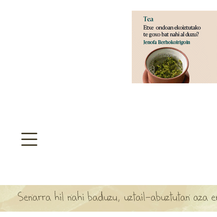
aratzeakoa
>
SULTATEGIA
TA ARBOLA APARTEN MAPA
Senarra hil nahi baduzu, uztail-abuztutan aza 