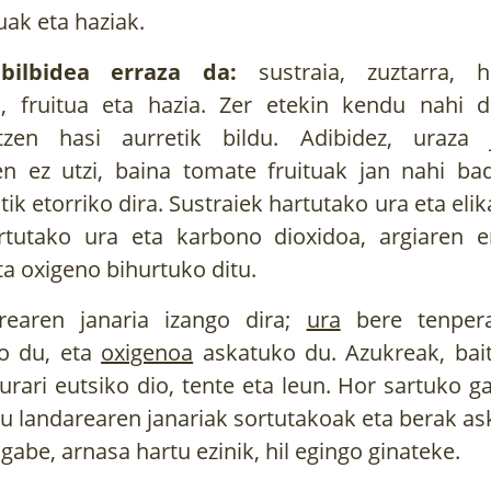
tuak eta haziak.
bilbidea erraza da:
sustraia, zuztarra, h
a, fruitua eta hazia. Zer etekin kendu nahi d
zen hasi aurretik bildu. Adibidez, uraza 
en ez utzi, baina tomate fruituak jan nahi bad
ik etorriko dira. Sustraiek hartutako ura eta eli
rtutako ura eta karbono dioxidoa, argiaren e
eta oxigeno bihurtuko ditu.
earen janaria izango dira;
ura
bere tenpera
ko du, eta
oxigenoa
askatuko du. Azukreak, bait
urari eutsiko dio, tente eta leun. Hor sartuko g
u landarearen janariak sortutakoak eta berak as
gabe, arnasa hartu ezinik, hil egingo ginateke.