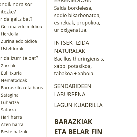
ndik nora sor
Salda bordelesa
,
itezke?
sodio bikarbonatoa
,
r da gaitz bat?
esnekiak
,
propolioa
,
Gorrina edo mildiua
ur oxigenatua
.
Herdoila
Zurina edo oidioa
INTSEKTIZIDA
Usteldurak
NATURALAK
r da izurrite bat?
Bacillus thuringiensis
,
Zorriak
xaboi potasikoa
,
Euli txuria
tabakoa + xaboia
.
Nematodoak
SENDABIDEEN
Barraskiloa eta barea
LABURPENA
Satagina
Luhartza
LAGUN KUADRILLA
Satorra
Hari harra
BARAZKIAK
Azen harra
ETA BELAR FIN
Beste batzuk