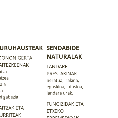
URUHAUSTEAK
SENDABIDE
NATURALAK
DONON GERTA
AITEZKEENAK
LANDARE
otza
PRESTAKINAK
izea
Beratua
,
irakina
,
zala
egoskina
,
infusioa
,
ra
landare urak
.
ki gabezia
FUNGIZIDAK ETA
AITZAK ETA
ETXEKO
ZURRITEAK
ERREMEDIOAK