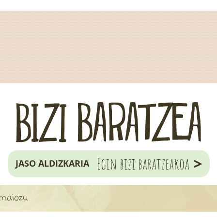
>
Egin bizi baratzeakoa
JASO ALDIZKARIA
emaiozu