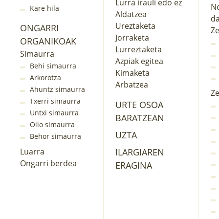
Lurra irauli edo ez
No
Kare hila
Aldatzea
da
Ureztaketa
ONGARRI
Ze
Jorraketa
ORGANIKOAK
Lurreztaketa
Simaurra
Azpiak egitea
Behi simaurra
Kimaketa
Arkorotza
Arbatzea
Ahuntz simaurra
Ze
Txerri simaurra
URTE OSOA
Untxi simaurra
BARATZEAN
Oilo simaurra
UZTA
Behor simaurra
Luarra
ILARGIAREN
Ongarri berdea
ERAGINA