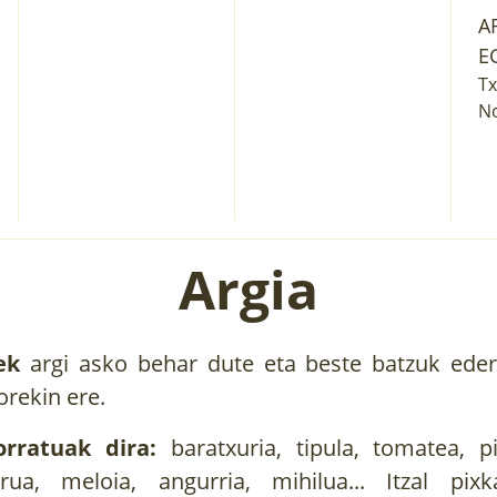
A
E
Tx
No
Argia
ek
argi asko behar dute eta beste batzuk ederk
orekin ere.
rratuak dira:
baratxuria, tipula, tomatea, pi
urua, meloia, angurria, mihilua... Itzal pix