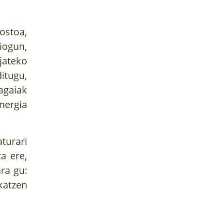
ostoa,
iogun,
jateko
itugu,
kagaiak
nergia
turari
a ere,
ara gu:
katzen