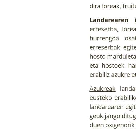
dira loreak, frui
Landarearen i
erreserba, lore
hurrengoa osat
erreserbak egit
hosto marduletat
eta hostoek ha
erabiliz azukre 
Azukreak
landar
eusteko erabili
landarearen egit
geuk jango ditug
duen oxigenorik 