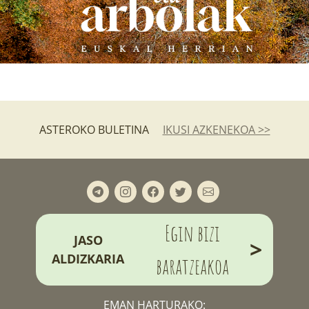
ASTEROKO BULETINA
IKUSI AZKENEKOA >>
Egin bizi
JASO
>
ALDIZKARIA
baratzeakoa
EMAN HARTURAKO: