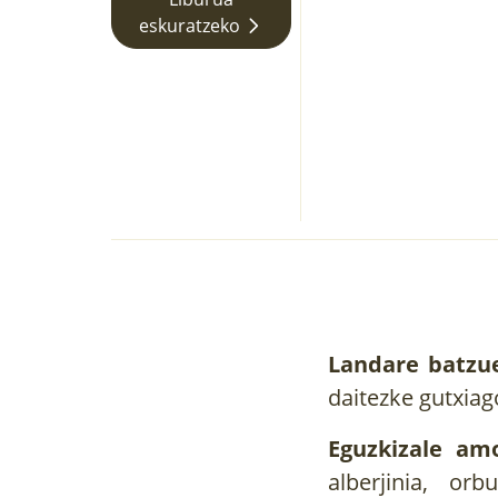
eskuratzeko
Landare batzu
daitezke gutxiag
Eguzkizale amo
alberjinia, orb