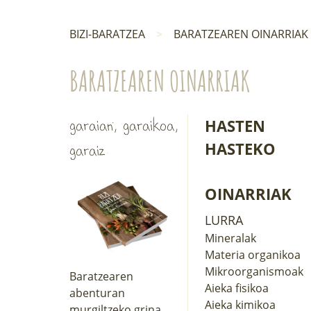
BIZI-BARATZEA
BARATZEAREN OINARRIAK
BARATZEAREN OINARRIAK
HASTEN
garaian, garaikoa,
HASTEKO
garaiz
OINARRIAK
LURRA
Mineralak
Materia organikoa
Mikroorganismoak
Baratzearen
Aieka fisikoa
abenturan
Aieka kimikoa
murgiltzeko grina