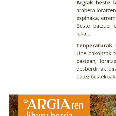
Argiak beste 
arabera loratzen
espinaka, erremo
Beste batzuei e
leka...
Tenperaturak
l
Une bakoitzak t
baztean, lorat
desberdinak dir
batez bestekoak 