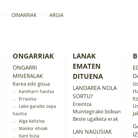
OINARRIAK
ARGIA
ONGARRIAK
LANAK
B
EMATEN
ONGARRI
E
DITUENA
MINERALAK
D
Karea edo gisua
Iz
LANDAREA NOLA
Ha
Kareharri hautsa
SORTU?
It
Errautsa
Ereintza
U
Labe garaiko zepa
Muintegirako bidean
Ja
hautsa
Beste ugalketa erak
Alga kaltzioa
G
Maskor ehoak
LAN NAGUSIAK
I
Kare bizia