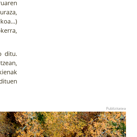
ruaren
 uraza,
koa...)
kerra,
 ditu.
tzean,
kienak
dituen