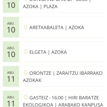
10
AZOKA | PLAZA
ABU.
ARETXABALETA | AZOKA
10
ABU.
ELGETA | AZOKA
10
ORONTZE | ZARAITZU IBARRAKO
ABU.
11
AZOKAK
GASTEIZ · 16:00 | HIRI BARATZE
ABU.
11
EKOLOGIKOA | ARABAKO KANPUSA