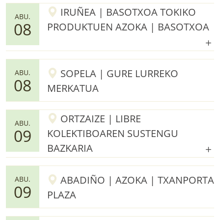
IRUÑEA | BASOTXOA TOKIKO
ABU.
08
PRODUKTUEN AZOKA | BASOTXOA
SOPELA | GURE LURREKO
ABU.
08
MERKATUA
ORTZAIZE | LIBRE
ABU.
09
KOLEKTIBOAREN SUSTENGU
BAZKARIA
ABADIÑO | AZOKA | TXANPORTA
ABU.
09
PLAZA