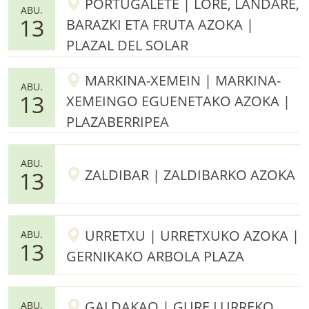
PORTUGALETE | LORE, LANDARE,
ABU.
13
BARAZKI ETA FRUTA AZOKA |
PLAZAL DEL SOLAR
MARKINA-XEMEIN | MARKINA-
ABU.
13
XEMEINGO EGUENETAKO AZOKA |
PLAZABERRIPEA
ABU.
ZALDIBAR | ZALDIBARKO AZOKA
13
URRETXU | URRETXUKO AZOKA |
ABU.
13
GERNIKAKO ARBOLA PLAZA
GALDAKAO | GURE LURREKO
ABU.