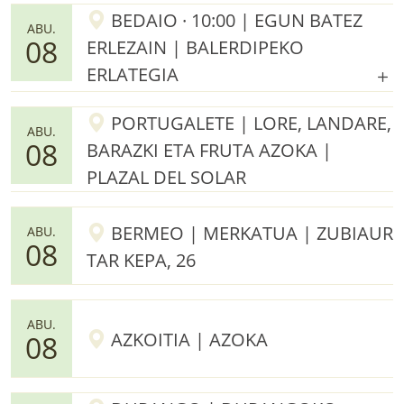
BEDAIO · 10:00 | EGUN BATEZ
ABU.
08
ERLEZAIN | BALERDIPEKO
ERLATEGIA
PORTUGALETE | LORE, LANDARE,
ABU.
08
BARAZKI ETA FRUTA AZOKA |
PLAZAL DEL SOLAR
BERMEO | MERKATUA | ZUBIAUR
ABU.
08
TAR KEPA, 26
ABU.
AZKOITIA | AZOKA
08