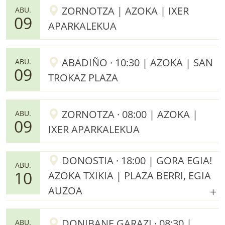
ZORNOTZA | AZOKA | IXER
ABU.
09
APARKALEKUA
ABADIÑO · 10:30 | AZOKA | SAN
ABU.
09
TROKAZ PLAZA
ZORNOTZA · 08:00 | AZOKA |
ABU.
09
IXER APARKALEKUA
DONOSTIA · 18:00 | GORA EGIA!
ABU.
10
AZOKA TXIKIA | PLAZA BERRI, EGIA
AUZOA
DONIBANE GARAZI · 08:30 |
ABU.