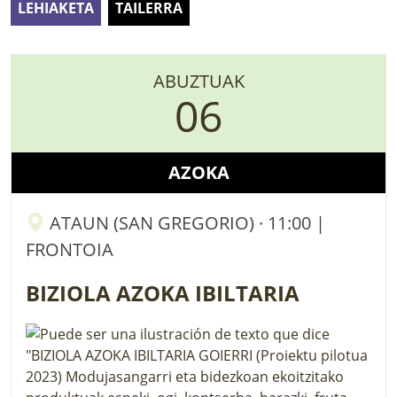
LEHIAKETA
TAILERRA
LURRAREN AGENDA
AZOKA
ABUZTUAK
06
AZOKA
ATAUN (SAN GREGORIO) · 11:00 |
FRONTOIA
BIZIOLA AZOKA IBILTARIA