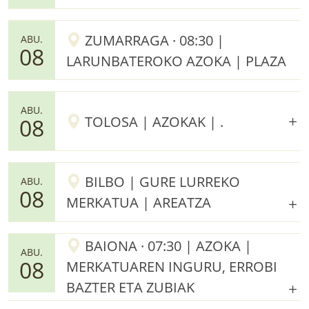
ZUMARRAGA · 08:30 |
ABU.
08
LARUNBATEROKO AZOKA | PLAZA
ABU.
TOLOSA | AZOKAK | .
08
BILBO | GURE LURREKO
ABU.
08
MERKATUA | AREATZA
BAIONA · 07:30 | AZOKA |
ABU.
08
MERKATUAREN INGURU, ERROBI
BAZTER ETA ZUBIAK