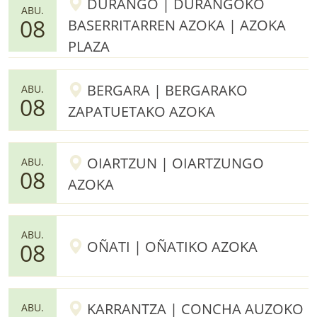
DURANGO | DURANGOKO
ABU.
08
BASERRITARREN AZOKA | AZOKA
PLAZA
BERGARA | BERGARAKO
ABU.
08
ZAPATUETAKO AZOKA
OIARTZUN | OIARTZUNGO
ABU.
08
AZOKA
ABU.
OÑATI | OÑATIKO AZOKA
08
KARRANTZA | CONCHA AUZOKO
ABU.