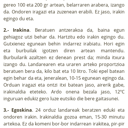
gereo 100 eta 200 gr artean, belarraren arabera, izango
da. Ondoren iragazi eta zuzenean erabili. Ez jaso, irakin
egingo du eta.
2.- Irakina
. Beratuen antzerakoa da, baina egun
gehiagoz utzi behar da. Hartzitu edo irakin egingo du.
Gutxienez egunean behin indarrez irabiatu. Hori egin
eta burbuilak igotzen diren artean mantendu.
Burbuilarik azaltzen ez denean prest da; minda itxura
izango du. Landarearen eta uraren arteko proportzioa
beratuen bera da, kilo bat eta 10 litro. Toki epel batean
egin behar da eta, jeneralean, 10-15 egunean egingo da.
Orduan iragazi eta ontzi itxi batean jaso, airerik gabe,
irakinaldia eteteko. Ardo onena bezala jaso, 12ºC
inguruan edukiz gero luze eutsiko die bere gaitasunei.
3.- Egoskina
. 24 orduz landareak beratzen eduki eta
ondoren irakin. Irakinaldia gozoa eman, 15-30 minutu
artekoa. Ez da komeni bor-bor indarrean irakitea, pir-pir