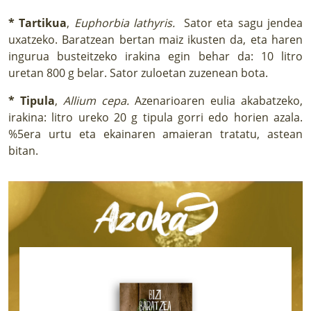
* Tartikua
,
Euphorbia lathyris.
Sator eta sagu jendea
uxatzeko. Baratzean bertan maiz ikusten da, eta haren
ingurua busteitzeko irakina egin behar da: 10 litro
uretan 800 g belar. Sator zuloetan zuzenean bota.
* Tipula
,
Allium cepa.
Azenarioaren eulia akabatzeko,
irakina: litro ureko 20 g tipula gorri edo horien azala.
%5era urtu eta ekainaren amaieran tratatu, astean
bitan.