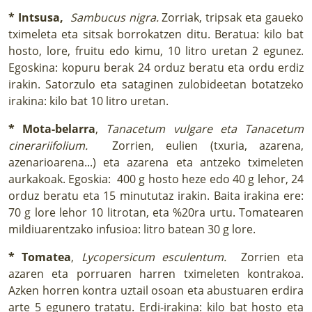
* Intsusa,
Sambucus nigra.
Zorriak, tripsak eta gaueko
tximeleta eta sitsak borrokatzen ditu. Beratua: kilo bat
hosto, lore, fruitu edo kimu, 10 litro uretan 2 egunez.
Egoskina: kopuru berak 24 orduz beratu eta ordu erdiz
irakin. Satorzulo eta sataginen zulobideetan botatzeko
irakina: kilo bat 10 litro uretan.
* Mota-belarra
,
Tanacetum vulgare eta Tanacetum
cinerariifolium.
Zorrien, eulien (txuria, azarena,
azenarioarena...) eta azarena eta antzeko tximeleten
aurkakoak. Egoskia: 400 g hosto heze edo 40 g lehor, 24
orduz beratu eta 15 minututaz irakin. Baita irakina ere:
70 g lore lehor 10 litrotan, eta %20ra urtu. Tomatearen
mildiuarentzako infusioa: litro batean 30 g lore.
* Tomatea
,
Lycopersicum esculentum.
Zorrien eta
azaren eta porruaren harren tximeleten kontrakoa.
Azken horren kontra uztail osoan eta abustuaren erdira
arte 5 egunero tratatu. Erdi-irakina: kilo bat hosto eta