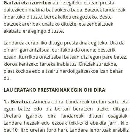
Gaitzei eta izurriteei
aurre egiteko etxean presta
daitezkeen makina bat aukera bada. Batzuek landareak
indartuko dituzte, berez kaltea eragozteko. Beste
batzuek arerioak uxatuko dituzte, eta zenbaitzuek
akabatu ere egingo dituzte.
Landareak erabiliko ditugu prestakinak egiteko. Ura da
oinarri garrantzitsua: euritakoa da onena; besterik
ezean, iturrikoa ontzi zabal batean utzi egun pare batez,
kloroa kentzeko tarteka irabiatuz. Ontziak zurezkoa,
plastikozkoa edo altzairu herdoilgaitzezkoa izan behar
du.
LAU ERATAKO PRESTAKINAK EGIN OHI DIRA
:
1.- Beratua
. Arinenak dira. Landareak uretan sartu eta
egun batez edo biz bertan beratzen utziko ditugu.
Uretara igaroko dira landareak dituen osagaiak.
Landare hezeak edo ezkoak txiki-txiki ebakita jarri, kilo
bat 10 litro uretan (oro har). Landare lehortuak erabiliz