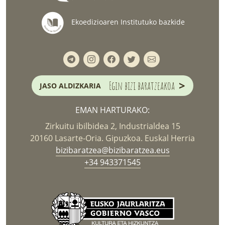
Ekoedizioaren Institutuko bazkide
>
Egin bizi baratzeakoa
JASO ALDIZKARIA
EMAN HARTURAKO:
Zirkuitu ibilbidea 2, Industrialdea 15
20160 Lasarte-Oria. Gipuzkoa. Euskal Herria
bizibaratzea@bizibaratzea.eus
+34 943371545