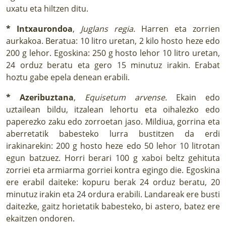
uxatu eta hiltzen ditu.
* Intxaurondoa
,
Juglans regia.
Harren eta zorrien
aurkakoa. Beratua: 10 litro uretan, 2 kilo hosto heze edo
200 g lehor. Egoskina: 250 g hosto lehor 10 litro uretan,
24 orduz beratu eta gero 15 minutuz irakin. Erabat
hoztu gabe epela denean erabili.
* Azeribuztana
,
Equisetum arvense.
Ekain edo
uztailean bildu, itzalean lehortu eta oihalezko edo
paperezko zaku edo zorroetan jaso. Mildiua, gorrina eta
aberretatik babesteko lurra bustitzen da erdi
irakinarekin: 200 g hosto heze edo 50 lehor 10 litrotan
egun batzuez. Horri berari 100 g xaboi beltz gehituta
zorriei eta armiarma gorriei kontra egingo die. Egoskina
ere erabil daiteke: kopuru berak 24 orduz beratu, 20
minutuz irakin eta 24 ordura erabili. Landareak ere busti
daitezke, gaitz horietatik babesteko, bi astero, batez ere
ekaitzen ondoren.