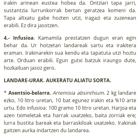
irakin arinean eustea hobea da. Ontziari tapa jarri,
sustantzia lurrunkorrak bertan geratzea komeni da.
Tapa altxatu gabe hozten utzi, iragazi eta zuzenean
erabili. Ez dira jasotzen.
4.- Infusioa
. Kamamila prestatzen dugun eran egin
behar da. Ur hotzetan landareak sartu eta irakitera
eraman. Irakinarekin sua kendu eta tapatuta utzi hoztu
arte. Orduan erabili. Egun gutxi batzuk iraungo dute,
hozkailuan jasoz gero.
LANDARE-URAK. AUKERATU ALIATU SORTA.
*
Asentsio-belarra
,
Artemisia absinthium
. 2 kg landare
ezko, 10 litro uretan, 10 bat egunez irakin eta %10 arte
urtu. Edo infusioa: 100 gramo 10 litro uretan. Harjoa eta
azen tximeletak eta harrak uxatzeko, baita zorriak ere;
lurra bustita bareak eta barraskiloak uxatzeko. Irakinak
gaitzen aurka indartzen du landarea.