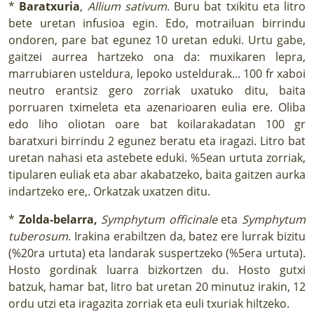
*
Baratxuria
,
Allium sativum
. Buru bat txikitu eta litro
bete uretan infusioa egin. Edo, motrailuan birrindu
ondoren, pare bat egunez 10 uretan eduki. Urtu gabe,
gaitzei aurrea hartzeko ona da: muxikaren lepra,
marrubiaren usteldura, lepoko usteldurak... 100 fr xaboi
neutro erantsiz gero zorriak uxatuko ditu, baita
porruaren tximeleta eta azenarioaren eulia ere. Oliba
edo liho oliotan oare bat koilarakadatan 100 gr
baratxuri birrindu 2 egunez beratu eta iragazi. Litro bat
uretan nahasi eta astebete eduki. %5ean urtuta zorriak,
tipularen euliak eta abar akabatzeko, baita gaitzen aurka
indartzeko ere,. Orkatzak uxatzen ditu.
*
Zolda-belarra,
Symphytum officinale
eta
Symphytum
tuberosum
. Irakina erabiltzen da, batez ere lurrak bizitu
(%20ra urtuta) eta landarak suspertzeko (%5era urtuta).
Hosto gordinak luarra bizkortzen du. Hosto gutxi
batzuk, hamar bat, litro bat uretan 20 minutuz irakin, 12
ordu utzi eta iragazita zorriak eta euli txuriak hiltzeko.