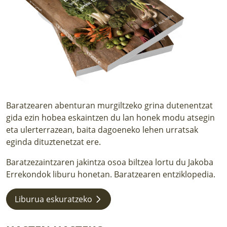
LURRAREN AGENDA
AZOKA
Baratzearen abenturan murgiltzeko grina dutenentzat
gida ezin hobea eskaintzen du lan honek modu atsegin
eta ulerterrazean, baita dagoeneko lehen urratsak
eginda dituztenetzat ere.
Baratzezaintzaren jakintza osoa biltzea lortu du Jakoba
Errekondok liburu honetan. Baratzearen entziklopedia.
Liburua eskuratzeko