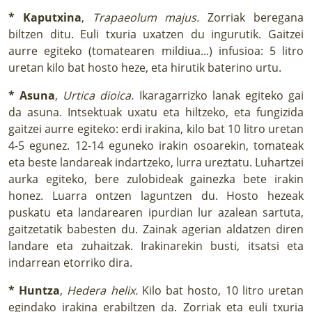
* Kaputxina
,
Trapaeolum majus.
Zorriak beregana
biltzen ditu. Euli txuria uxatzen du ingurutik. Gaitzei
aurre egiteko (tomatearen mildiua...) infusioa: 5 litro
uretan kilo bat hosto heze, eta hirutik baterino urtu.
* Asuna
,
Urtica dioica.
Ikaragarrizko lanak egiteko gai
da asuna. Intsektuak uxatu eta hiltzeko, eta fungizida
gaitzei aurre egiteko: erdi irakina, kilo bat 10 litro uretan
4-5 egunez. 12-14 eguneko irakin osoarekin, tomateak
eta beste landareak indartzeko, lurra ureztatu. Luhartzei
aurka egiteko, bere zulobideak gainezka bete irakin
honez. Luarra ontzen laguntzen du. Hosto hezeak
puskatu eta landarearen ipurdian lur azalean sartuta,
gaitzetatik babesten du. Zainak agerian aldatzen diren
landare eta zuhaitzak. Irakinarekin busti, itsatsi eta
indarrean etorriko dira.
* Huntza
,
Hedera helix.
Kilo bat hosto, 10 litro uretan
egindako irakina erabiltzen da. Zorriak eta euli txuria