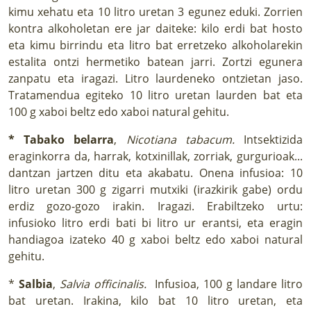
kimu xehatu eta 10 litro uretan 3 egunez eduki. Zorrien
kontra alkoholetan ere jar daiteke: kilo erdi bat hosto
eta kimu birrindu eta litro bat erretzeko alkoholarekin
estalita ontzi hermetiko batean jarri. Zortzi egunera
zanpatu eta iragazi. Litro laurdeneko ontzietan jaso.
Tratamendua egiteko 10 litro uretan laurden bat eta
100 g xaboi beltz edo xaboi natural gehitu.
* Tabako belarra
,
Nicotiana tabacum.
Intsektizida
eraginkorra da, harrak, kotxinillak, zorriak, gurgurioak...
dantzan jartzen ditu eta akabatu. Onena infusioa: 10
litro uretan 300 g zigarri mutxiki (irazkirik gabe) ordu
erdiz gozo-gozo irakin. Iragazi. Erabiltzeko urtu:
infusioko litro erdi bati bi litro ur erantsi, eta eragin
handiagoa izateko 40 g xaboi beltz edo xaboi natural
gehitu.
*
Salbia
,
Salvia officinalis.
Infusioa, 100 g landare litro
bat uretan. Irakina, kilo bat 10 litro uretan, eta