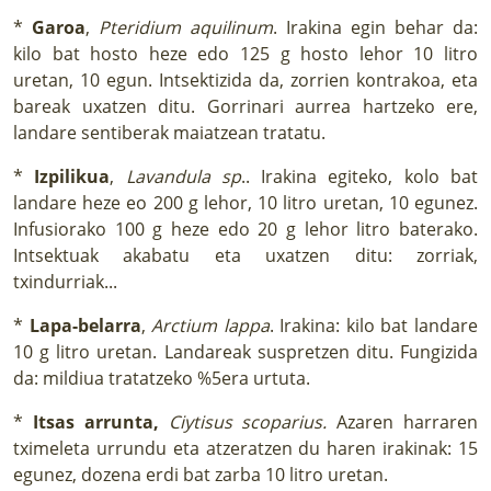
*
Garoa
,
Pteridium aquilinum
. Irakina egin behar da:
kilo bat hosto heze edo 125 g hosto lehor 10 litro
uretan, 10 egun. Intsektizida da, zorrien kontrakoa, eta
bareak uxatzen ditu. Gorrinari aurrea hartzeko ere,
landare sentiberak maiatzean tratatu.
*
Izpilikua
,
Lavandula sp
.. Irakina egiteko, kolo bat
landare heze eo 200 g lehor, 10 litro uretan, 10 egunez.
Infusiorako 100 g heze edo 20 g lehor litro baterako.
Intsektuak akabatu eta uxatzen ditu: zorriak,
txindurriak...
*
Lapa-belarra
,
Arctium lappa
. Irakina: kilo bat landare
10 g litro uretan. Landareak suspretzen ditu. Fungizida
da: mildiua tratatzeko %5era urtuta.
*
Itsas arrunta,
Ciytisus scoparius.
Azaren harraren
tximeleta urrundu eta atzeratzen du haren irakinak: 15
egunez, dozena erdi bat zarba 10 litro uretan.