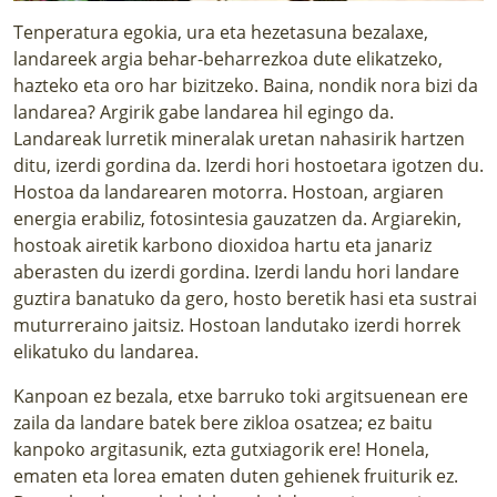
Tenperatura egokia, ura eta hezetasuna bezalaxe,
landareek argia behar-beharrezkoa dute elikatzeko,
hazteko eta oro har bizitzeko. Baina, nondik nora bizi da
landarea? Argirik gabe landarea hil egingo da.
Landareak lurretik mineralak uretan nahasirik hartzen
ditu, izerdi gordina da. Izerdi hori hostoetara igotzen du.
Hostoa da landarearen motorra. Hostoan, argiaren
energia erabiliz, fotosintesia gauzatzen da. Argiarekin,
hostoak airetik karbono dioxidoa hartu eta janariz
aberasten du izerdi gordina. Izerdi landu hori landare
guztira banatuko da gero, hosto beretik hasi eta sustrai
muturreraino jaitsiz. Hostoan landutako izerdi horrek
elikatuko du landarea.
Kanpoan ez bezala, etxe barruko toki argitsuenean ere
zaila da landare batek bere zikloa osatzea; ez baitu
kanpoko argitasunik, ezta gutxiagorik ere! Honela,
ematen eta lorea ematen duten gehienek fruiturik ez.