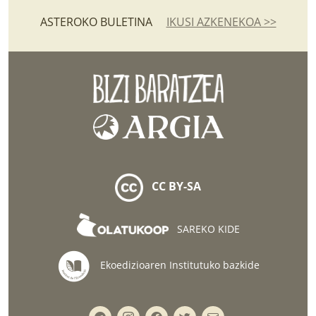
ASTEROKO BULETINA
IKUSI AZKENEKOA >>
CC BY-SA
SAREKO KIDE
Ekoedizioaren Institutuko bazkide