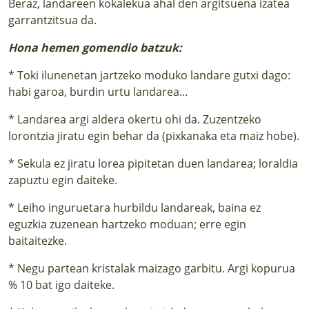
Beraz, landareen kokalekua ahal den argitsuena izatea
garrantzitsua da.
Hona hemen gomendio batzuk:
* Toki ilunenetan jartzeko moduko landare gutxi dago:
habi garoa, burdin urtu landarea...
* Landarea argi aldera okertu ohi da. Zuzentzeko
lorontzia jiratu egin behar da (pixkanaka eta maiz hobe).
* Sekula ez jiratu lorea pipitetan duen landarea; loraldia
zapuztu egin daiteke.
* Leiho inguruetara hurbildu landareak, baina ez
eguzkia zuzenean hartzeko moduan; erre egin
baitaitezke.
* Negu partean kristalak maizago garbitu. Argi kopurua
% 10 bat igo daiteke.