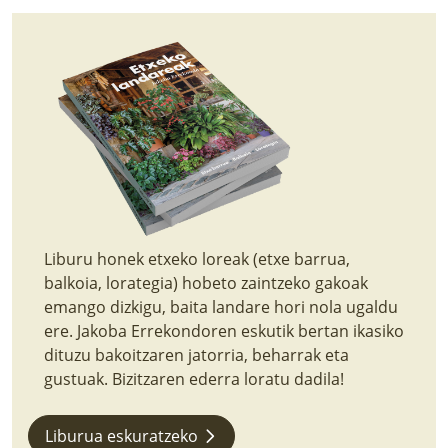
LURRAREN AGENDA
AZOKA
Liburu honek etxeko loreak (etxe barrua,
balkoia, lorategia) hobeto zaintzeko gakoak
emango dizkigu, baita landare hori nola ugaldu
ere. Jakoba Errekondoren eskutik bertan ikasiko
dituzu bakoitzaren jatorria, beharrak eta
gustuak. Bizitzaren ederra loratu dadila!
Liburua eskuratzeko