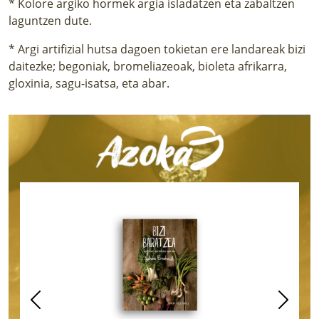
* Kolore argiko hormek argia isladatzen eta zabaltzen
laguntzen dute.
* Argi artifizial hutsa dagoen tokietan ere landareak bizi
daitezke; begoniak, bromeliazeoak, bioleta afrikarra,
gloxinia, sagu-isatsa, eta abar.