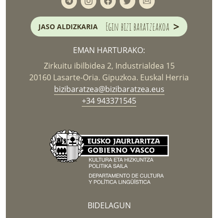
>
Egin bizi baratzeakoa
JASO ALDIZKARIA
EMAN HARTURAKO:
Zirkuitu ibilbidea 2, Industrialdea 15
20160 Lasarte-Oria. Gipuzkoa. Euskal Herria
bizibaratzea@bizibaratzea.eus
+34 943371545
BIDELAGUN