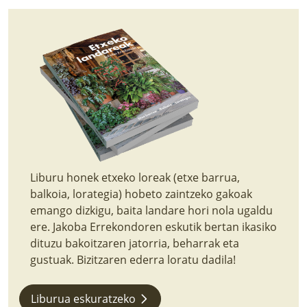
LURRAREN AGENDA
AZOKA
Liburu honek etxeko loreak (etxe barrua,
balkoia, lorategia) hobeto zaintzeko gakoak
emango dizkigu, baita landare hori nola ugaldu
ere. Jakoba Errekondoren eskutik bertan ikasiko
dituzu bakoitzaren jatorria, beharrak eta
gustuak. Bizitzaren ederra loratu dadila!
Liburua eskuratzeko