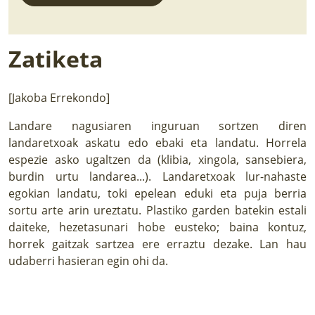
Zatiketa
[Jakoba Errekondo]
Landare nagusiaren inguruan sortzen diren
landaretxoak askatu edo ebaki eta landatu. Horrela
espezie asko ugaltzen da (klibia, xingola, sansebiera,
burdin urtu landarea...). Landaretxoak lur-nahaste
egokian landatu, toki epelean eduki eta puja berria
sortu arte arin ureztatu. Plastiko garden batekin estali
daiteke, hezetasunari hobe eusteko; baina kontuz,
horrek gaitzak sartzea ere erraztu dezake. Lan hau
udaberri hasieran egin ohi da.