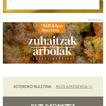
b
ASTEROKO BULETINA
IKUSI AZKENEKOA >>