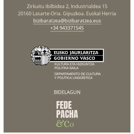
Zirkuitu ibilbidea 2, Industrialdea 15
20160 Lasarte-Oria. Gipuzkoa. Euskal Herria
bizibaratzea@bizibaratzea.eus
+34 943371545
BIDELAGUN