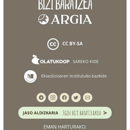
CC BY-SA
SAREKO KIDE
Ekoedizioaren Institutuko bazkide
>
Egin bizi baratzeakoa
JASO ALDIZKARIA
EMAN HARTURAKO: