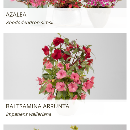
AZALEA
Rhododendron simsii
BALTSAMINA ARRUNTA
Impatiens walleriana