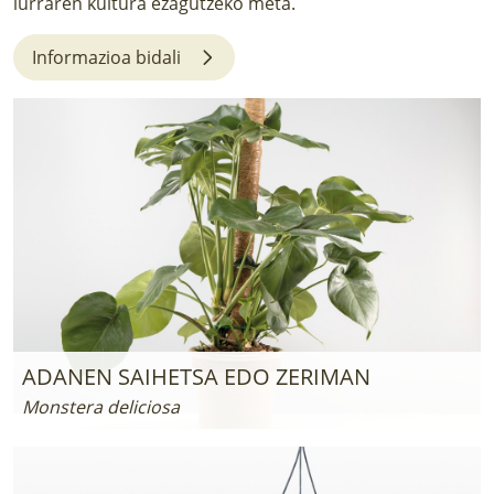
lurraren kultura ezagutzeko meta.
LURRAREN AGENDA
Informazioa bidali
AZOKA
ADANEN SAIHETSA EDO ZERIMAN
Monstera deliciosa