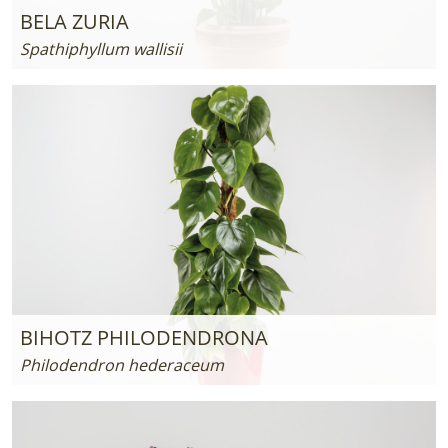
BELA ZURIA
Spathiphyllum wallisii
BIHOTZ PHILODENDRONA
Philodendron hederaceum