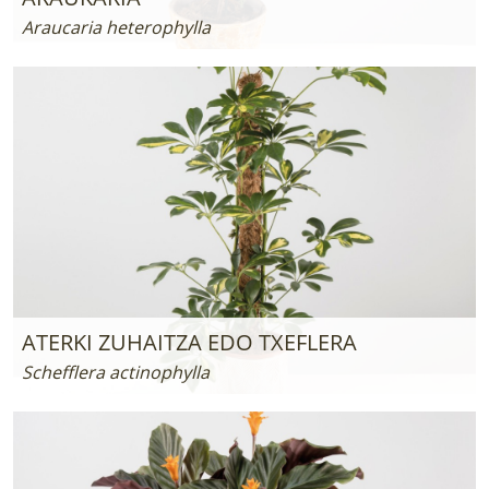
Araucaria heterophylla
ATERKI ZUHAITZA EDO TXEFLERA
Schefflera actinophylla