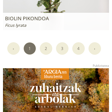
BIOLIN PIKONDOA
Ficus lyrata
‹
1
2
3
4
›