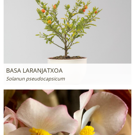
BASA LARANJATXOA
Solanun pseudocapsicum