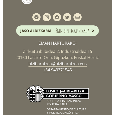
>
Egin bizi baratzeakoa
JASO ALDIZKARIA
EMAN HARTURAKO:
Zirkuitu ibilbidea 2, Industrialdea 15
20160 Lasarte-Oria. Gipuzkoa. Euskal Herria
bizibaratzea@bizibaratzea.eus
+34 943371545