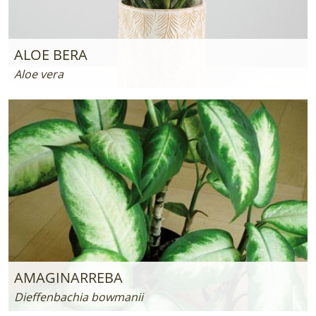
ALOE BERA
Aloe vera
AMAGINARREBA
Dieffenbachia bowmanii