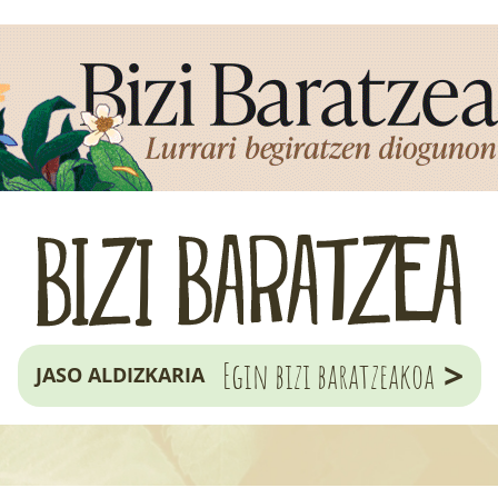
>
Egin bizi baratzeakoa
JASO ALDIZKARIA