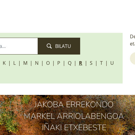
De
et
BILATU
K
L
M
N
O
P
Q
R
S
T
U