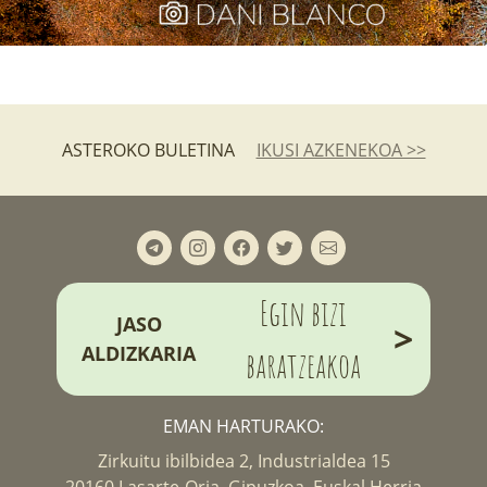
ASTEROKO BULETINA
IKUSI AZKENEKOA >>
Egin bizi
JASO
>
ALDIZKARIA
baratzeakoa
EMAN HARTURAKO:
Zirkuitu ibilbidea 2, Industrialdea 15