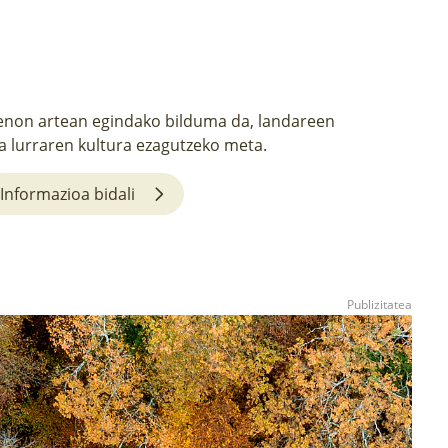
non artean egindako bilduma da, landareen
a lurraren kultura ezagutzeko meta.
Informazioa bidali