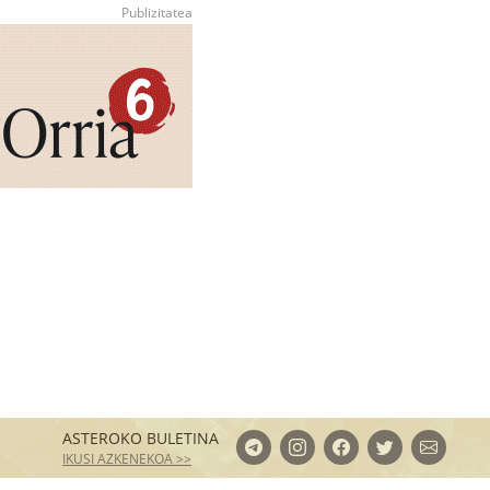
ASTEROKO BULETINA
IKUSI AZKENEKOA >>