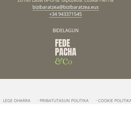
20160 Lasarte-Oria. Gipuzkoa. Euskal Herria
bizibaratzea@bizibaratzea.eus
+34 943371545
BIDELAGUN
LEGE OHARRA
PRIBATUTASUN POLITIKA
COOKIE POLITIK