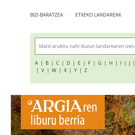
BIZI-BARATZEA
ETXEKO LANDAREAK
A
B
C
D
E
F
G
H
I
J
V
W
X
Y
Z