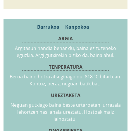
Barrukoa
Kanpokoa
ARGIA
Argitasun handia behar du, baina ez zuzeneko
eguzkia. Argi gutxirekin biziko da, baina ahul.
TENPERATURA
Beroa baino hotza atseginago du. 818º C bitartean.
Kontuz, beraz, neguan batik bat.
UREZTAKETA
Neguan gutxiago baina beste urtaroetan lurrazala
lehortzen hasi ahala ureztatu. Hostoak maiz
lainoztatu.
ONGARRIKETA