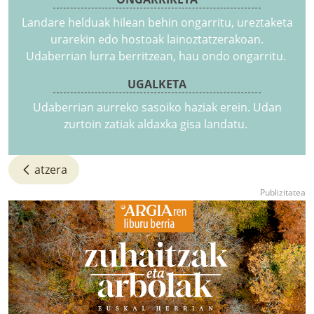
Landare helduak hilean behin ongarritu, ureztaketa
urarekin edo hostoak lainoztatzerakoan.
Udaberrian lurra berritzean, hau ondo ongarritu.
UGALKETA
Udaberrian aurreko sasoiko haziak erein. Udan
zurtoin zatiak aldaxka gisa landatu.
atzera