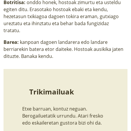
Botritisa:
onddo honek, hostoak zimurtu eta usteldu
egiten ditu. Erasotako hostoak ebaki eta kendu,
hezetasun txikiagoa dagoen tokira eraman, gutxiago
ureztatu eta ihinztatu eta behar bada fungizidaz
tratatu.
Barea:
kanpoan dagoen landarera edo landare
berriarekin batera etor daiteke. Hostoak ausikika jaten
dituzte. Banaka kendu.
Trikimailuak
Etxe barruan, kontuz neguan.
Berogailuetatik urrundu. Atari fresko
edo eskaileretan gustora bizi ohi da.