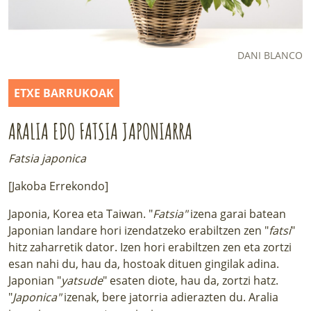
LURRAREN AGENDA
AZOKA
DANI BLANCO
ETXE BARRUKOAK
ARALIA EDO FATSIA JAPONIARRA
Fatsia japonica
[Jakoba Errekondo]
Japonia, Korea eta Taiwan. "
Fatsia"
izena garai batean
Japonian landare hori izendatzeko erabiltzen zen "
fatsi
"
hitz zaharretik dator. Izen hori erabiltzen zen eta zortzi
esan nahi du, hau da, hostoak dituen gingilak adina.
Japonian "
yatsude
" esaten diote, hau da, zortzi hatz.
"
Japonica"
izenak, bere jatorria adierazten du. Aralia