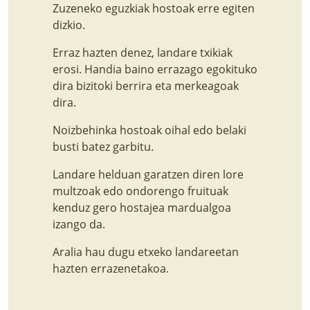
Zuzeneko eguzkiak hostoak erre egiten
dizkio.
Erraz hazten denez, landare txikiak
erosi. Handia baino errazago egokituko
dira bizitoki berrira eta merkeagoak
dira.
Noizbehinka hostoak oihal edo belaki
busti batez garbitu.
Landare helduan garatzen diren lore
multzoak edo ondorengo fruituak
kenduz gero hostajea mardualgoa
izango da.
Aralia hau dugu etxeko landareetan
hazten errazenetakoa.