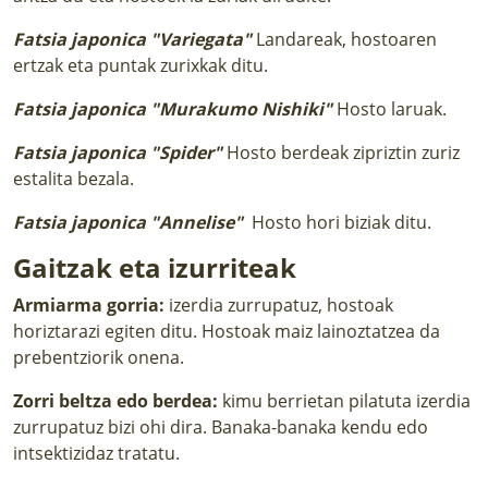
Fatsia japonica "Variegata"
Landareak, hostoaren
ertzak eta puntak zurixkak ditu.
Fatsia japonica "Murakumo Nishiki"
Hosto laruak.
Fatsia japonica "Spider"
Hosto berdeak zipriztin zuriz
estalita bezala.
Fatsia japonica "Annelise"
Hosto hori biziak ditu.
Gaitzak eta izurriteak
Armiarma gorria:
izerdia zurrupatuz, hostoak
horiztarazi egiten ditu. Hostoak maiz lainoztatzea da
prebentziorik onena.
Zorri beltza edo berdea:
kimu berrietan pilatuta izerdia
zurrupatuz bizi ohi dira. Banaka-banaka kendu edo
intsektizidaz tratatu.