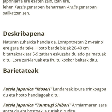
japoniarra ere esaten zaio, izan ere,
lehen
Fatsia
generoen beharrean
Aralia
generoan
sailkatzen zen.
Deskribapena
Naturan zuhaixka handia da. Lorapotoetan 2 m-raino
ere gara daiteke. Hosto berde biziak 20-40 cm
bitartekoak eta 5-9 zatitan eskuzabaldu edo palmatuak
ditu. Lore zuri-laruak eta fruitu koxkor beltzak ditu.
Barietateak
Fatsia japonica "Moseri"
Landareak itxura trinkoagoa
du eta hosto handiagoak ditu.
Fatsia japonica "Tsumugi Shibori"
Armiarmaren sare
antza du eta hostoek ia zuriak dirudite.