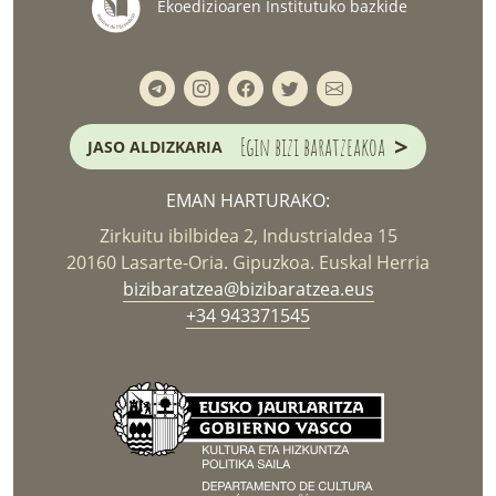
Ekoedizioaren Institutuko bazkide
>
Egin bizi baratzeakoa
JASO ALDIZKARIA
EMAN HARTURAKO:
Zirkuitu ibilbidea 2, Industrialdea 15
20160 Lasarte-Oria. Gipuzkoa. Euskal Herria
bizibaratzea@bizibaratzea.eus
+34 943371545