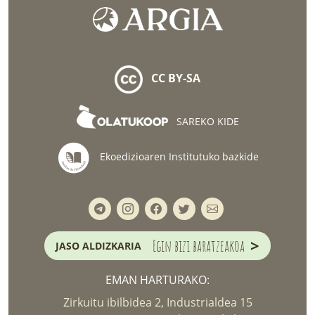
CC BY-SA
SAREKO KIDE
Ekoedizioaren Institutuko bazkide
>
Egin bizi baratzeakoa
JASO ALDIZKARIA
EMAN HARTURAKO:
Zirkuitu ibilbidea 2, Industrialdea 15