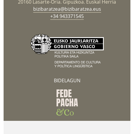
20160 Lasarte-Oria. Gipuzkoa. Euskal Herria
bizibaratzea@bizibaratzea.eus
+34 943371545
BIDELAGUN