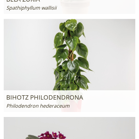
Spathiphyllum wallisii
BIHOTZ PHILODENDRONA
Philodendron hederaceum