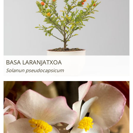
BASA LARANJATXOA
Solanun pseudocapsicum