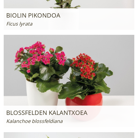
BIOLIN PIKONDOA
Ficus lyrata
BLOSSFELDEN KALANTXOEA
Kalanchoe blossfeldiana