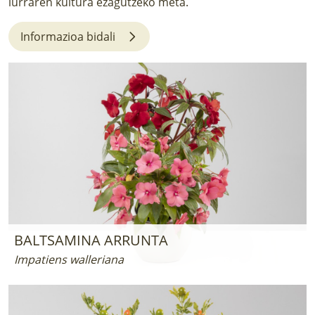
lurraren kultura ezagutzeko meta.
LURRAREN AGENDA
Informazioa bidali
AZOKA
BALTSAMINA ARRUNTA
Impatiens walleriana