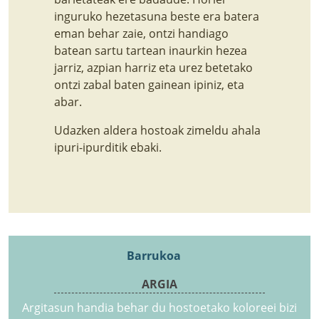
inguruko hezetasuna beste era batera
eman behar zaie, ontzi handiago
batean sartu tartean inaurkin hezea
jarriz, azpian harriz eta urez betetako
ontzi zabal baten gainean ipiniz, eta
abar.
Udazken aldera hostoak zimeldu ahala
ipuri-ipurditik ebaki.
Barrukoa
ARGIA
Argitasun handia behar du hostoetako koloreei bizi