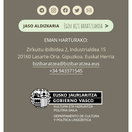
>
Egin bizi baratzeakoa
JASO ALDIZKARIA
EMAN HARTURAKO:
Zirkuitu ibilbidea 2, Industrialdea 15
20160 Lasarte-Oria. Gipuzkoa. Euskal Herria
bizibaratzea@bizibaratzea.eus
+34 943371545