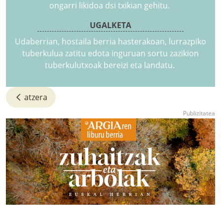
ongarri likidoa dsi txikian gehitu.
UGALKETA
Udaberrian, hostaila berria hasterakoan, lurrazpiko
tuberkulua zatitu edota inguruan sortu zazikion
tuberkulutxoak bereizi eta landatu.
atzera