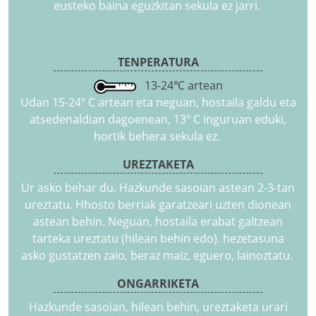
eusteko baina eguzkitan sekula ez jarri.
TENPERATURA
13-24℃ artean
Udan 15-24º C artean eta neguan, hostaila galdu eta
atsedenaldian dagoenean, 13º C inguruan eduki,
hortik behera sekula ez.
UREZTAKETA
Ur asko behar du. Hazkunde sasoian astean 2-3-tan
ureztatu. Hhosto berriak garatzeari uzten dionean
astean behin. Neguan, hostaila erabat galtzean
tarteka ureztatu (hilean behin edo). hezetasuna
asko gustatzen zaio, beraz maiz, eguero, lainoztatu.
ONGARRIKETA
Hazkunde sasoian, hilean behin, ureztaketa urari