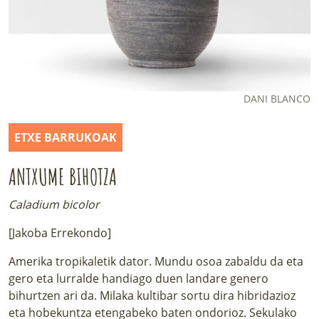
LURRAREN AGENDA
AZOKA
DANI BLANCO
ETXE BARRUKOAK
ANTXUME BIHOTZA
Caladium bicolor
[Jakoba Errekondo]
Amerika tropikaletik dator. Mundu osoa zabaldu da eta
gero eta lurralde handiago duen landare genero
bihurtzen ari da. Milaka kultibar sortu dira hibridazioz
eta hobekuntza etengabeko baten ondorioz. Sekulako