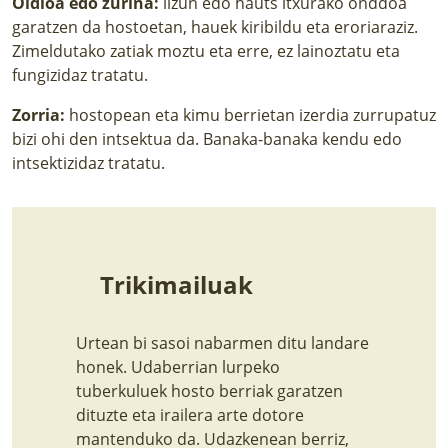
Oidioa edo zurina:
lizun edo hauts itxurako onddoa
garatzen da hostoetan, hauek kiribildu eta eroriaraziz.
Zimeldutako zatiak moztu eta erre, ez lainoztatu eta
fungizidaz tratatu.
Zorria:
hostopean eta kimu berrietan izerdia zurrupatuz
bizi ohi den intsektua da. Banaka-banaka kendu edo
intsektizidaz tratatu.
Trikimailuak
Urtean bi sasoi nabarmen ditu landare
honek. Udaberrian lurpeko
tuberkuluek hosto berriak garatzen
dituzte eta irailera arte dotore
mantenduko da. Udazkenean berriz,