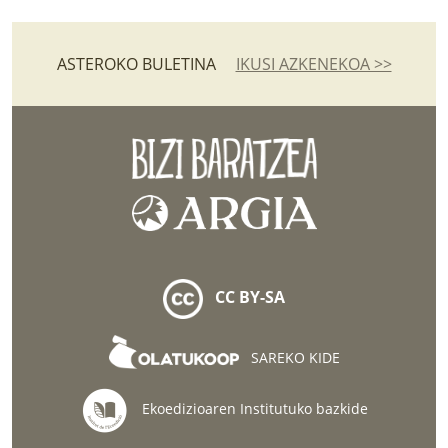
ASTEROKO BULETINA
IKUSI AZKENEKOA >>
CC BY-SA
SAREKO KIDE
Ekoedizioaren Institutuko bazkide