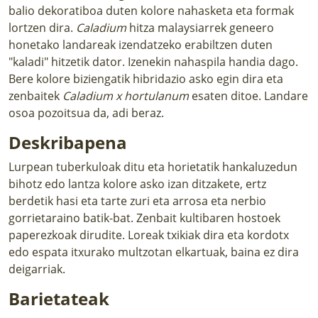
balio dekoratiboa duten kolore nahasketa eta formak
lortzen dira.
Caladium
hitza malaysiarrek geneero
honetako landareak izendatzeko erabiltzen duten
"kaladi" hitzetik dator. Izenekin nahaspila handia dago.
Bere kolore biziengatik hibridazio asko egin dira eta
zenbaitek
Caladium x hortulanum
esaten ditoe. Landare
osoa pozoitsua da, adi beraz.
Deskribapena
Lurpean tuberkuloak ditu eta horietatik hankaluzedun
bihotz edo lantza kolore asko izan ditzakete, ertz
berdetik hasi eta tarte zuri eta arrosa eta nerbio
gorrietaraino batik-bat. Zenbait kultibaren hostoek
paperezkoak dirudite. Loreak txikiak dira eta kordotx
edo espata itxurako multzotan elkartuak, baina ez dira
deigarriak.
Barietateak