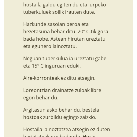
hostaila galdu egiten du eta lurpeko
tuberkuluek soilik irauten dute.
Hazkunde sasoian beroa eta
hezetasuna behar ditu. 20º C-tik gora
bada hobe. Astean hirutan ureztatu
eta egunero lainoztatu.
Neguan tuberkulua ia ureztatu gabe
eta 15º C inguruan eduki.
Aire-korronteak ez ditu atsegin.
Loreontzian drainatze zuloak libre
egon behar du.
Argitasun asko behar du, bestela
hostoak zurbildu egingo zaizkio.
Hostaila lainoztatzea atsegin ez duten
barietateak ere badaude. Horiei