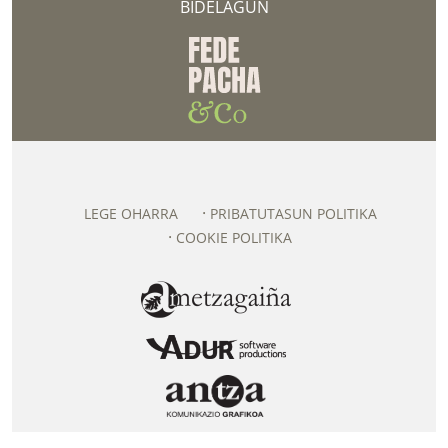
BIDELAGUN
LEGE OHARRA
PRIBATUTASUN POLITIKA
COOKIE POLITIKA