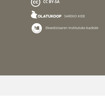
CC BY-SA
SAREKO KIDE
Ekoedizioaren Institutuko bazkide