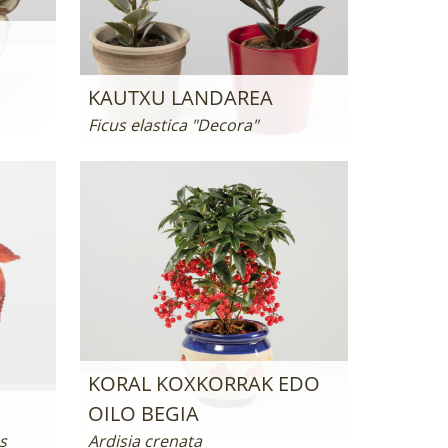
KAUTXU LANDAREA
Ficus elastica "Decora"
KORAL KOXKORRAK EDO
OILO BEGIA
s
Ardisia crenata