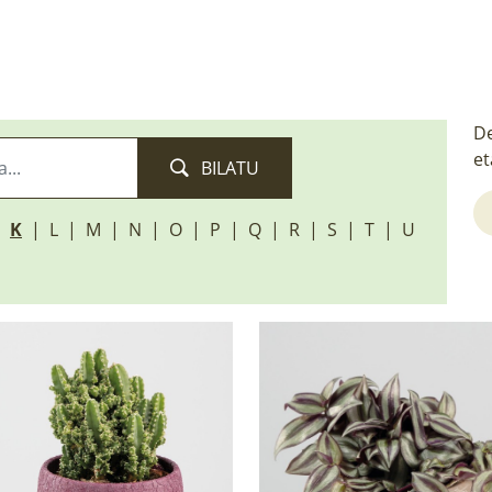
De
et
BILATU
K
L
M
N
O
P
Q
R
S
T
U