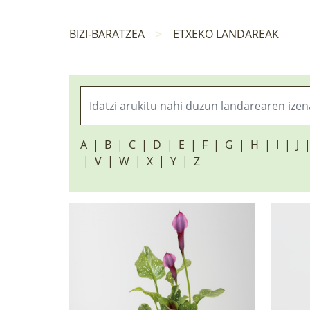
BIZI-BARATZEA
ETXEKO LANDAREAK
A
B
C
D
E
F
G
H
I
J
V
W
X
Y
Z