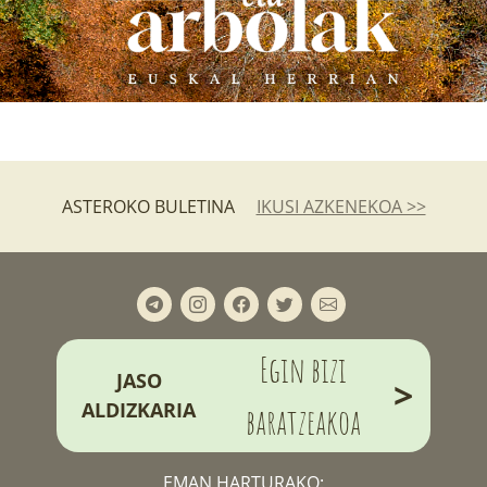
ASTEROKO BULETINA
IKUSI AZKENEKOA >>
Egin bizi
JASO
>
ALDIZKARIA
baratzeakoa
EMAN HARTURAKO: