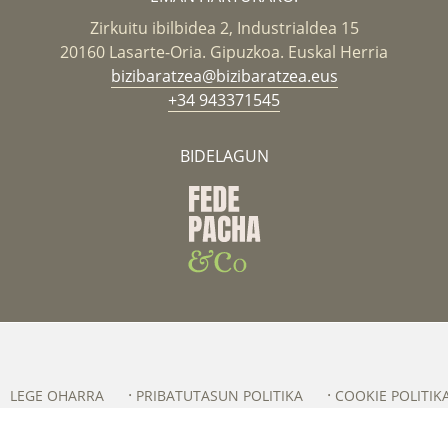
Zirkuitu ibilbidea 2, Industrialdea 15
20160 Lasarte-Oria. Gipuzkoa. Euskal Herria
bizibaratzea@bizibaratzea.eus
+34 943371545
BIDELAGUN
LEGE OHARRA
PRIBATUTASUN POLITIKA
COOKIE POLITIK