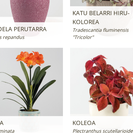
KATU BELARRI HIRU-
KOLOREA
DELA PERUTARRA
Tradescantia fluminensis
s repandus
"Tricolor"
IA
KOLEOA
 minata
Plectranthus scutellarioide