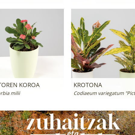
TOREN KOROA
KROTONA
bia milii
Codiaeum variegatum "Pic