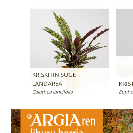
KRISKITIN SUGE
LANDAREA
KRIS
Calathea lancifolia
Euphor