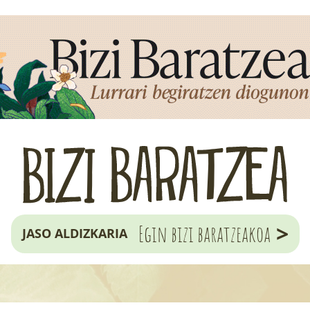
>
Egin bizi baratzeakoa
JASO ALDIZKARIA