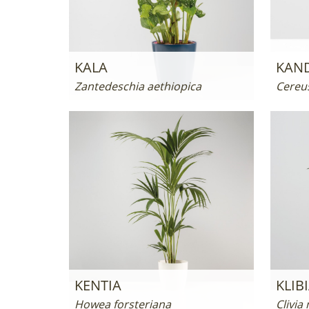
KALA
KAN
Zantedeschia aethiopica
Cereu
KENTIA
KLIB
Howea forsteriana
Clivia