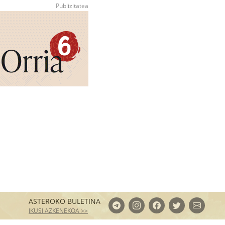
ASTEROKO BULETINA
IKUSI AZKENEKOA >>