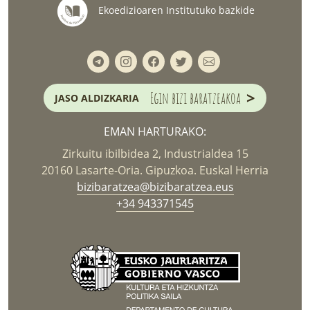
Ekoedizioaren Institutuko bazkide
>
Egin bizi baratzeakoa
JASO ALDIZKARIA
EMAN HARTURAKO:
Zirkuitu ibilbidea 2, Industrialdea 15
20160 Lasarte-Oria. Gipuzkoa. Euskal Herria
bizibaratzea@bizibaratzea.eus
+34 943371545