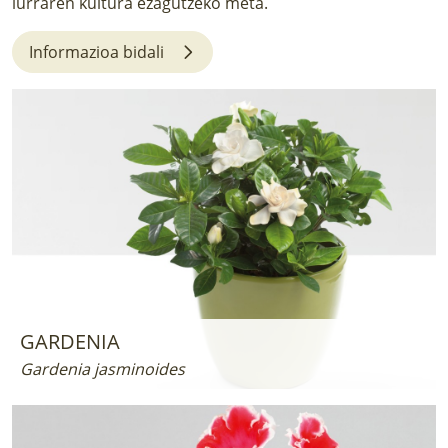
lurraren kultura ezagutzeko meta.
LURRAREN AGENDA
Informazioa bidali
AZOKA
GARDENIA
Gardenia jasminoides