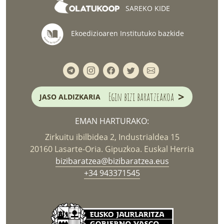
SAREKO KIDE
Ekoedizioaren Institutuko bazkide
>
Egin bizi baratzeakoa
JASO ALDIZKARIA
EMAN HARTURAKO:
Zirkuitu ibilbidea 2, Industrialdea 15
20160 Lasarte-Oria. Gipuzkoa. Euskal Herria
bizibaratzea@bizibaratzea.eus
+34 943371545