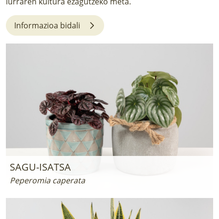
lurraren kultura ezagutzeko meta.
LURRAREN AGENDA
Informazioa bidali
AZOKA
SAGU-ISATSA
Peperomia caperata