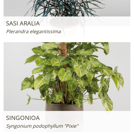
SASI ARALIA
Plerandra elegantissima
SINGONIOA
Syngonium podophyllum "Pixie"