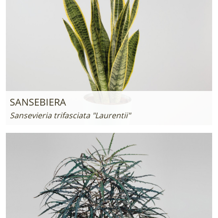
SANSEBIERA
Sansevieria trifasciata "Laurentii"