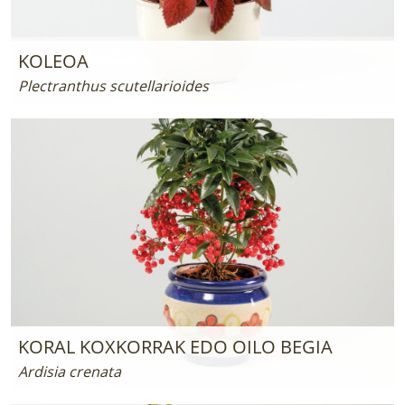
KOLEOA
Plectranthus scutellarioides
KORAL KOXKORRAK EDO OILO BEGIA
Ardisia crenata