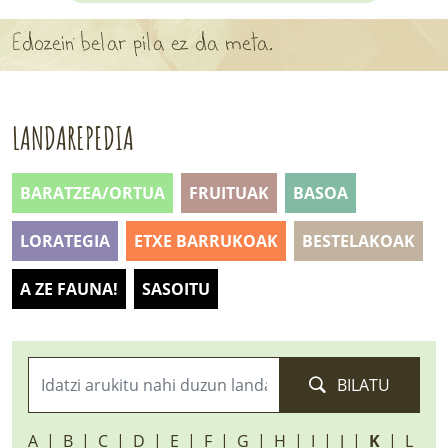
APARTEN MAPA
Edozein belar pila ez da meta.
LURRERAKO BIDE LAGUN
BARATZEA
LANDAREPEDIA
HASI NAHI AL DUZU? 8 URRATS
BARATZEA/ORTUA
FRUITUAK
BASOA
BIZI BARATZEA LIBURUA
LORATEGIA
ETXE BARRUKOAK
BESTELAKOAK
SENDABELARRAK
A ZE FAUNA!
SASOITU
ETXEKO LANDAREAK
LANDAREPEDIA
BILATU
ALBISTEAK
A
B
C
D
E
F
G
H
I
J
K
L