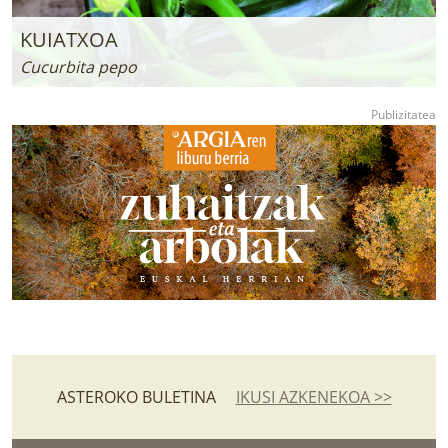
KUIATXOA
Cucurbita pepo
ASTEROKO BULETINA
IKUSI AZKENEKOA >>