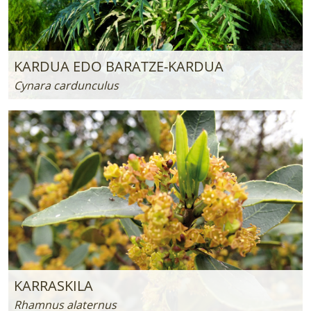
KARDUA EDO BARATZE-KARDUA
Cynara cardunculus
KARRASKILA
Rhamnus alaternus