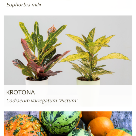
Euphorbia milii
KROTONA
Codiaeum variegatum "Pictum"