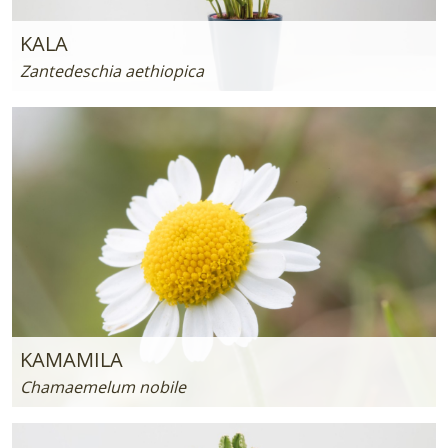
KALA
Zantedeschia aethiopica
KAMAMILA
Chamaemelum nobile