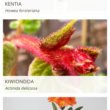
KENTIA
Howea forsteriana
KIWIONDOA
Actinida deliciosa