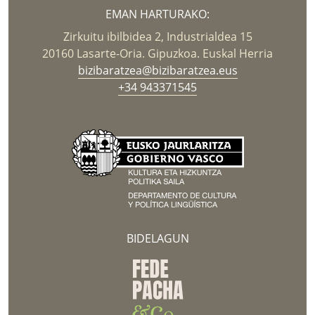
EMAN HARTURAKO:
Zirkuitu ibilbidea 2, Industrialdea 15
20160 Lasarte-Oria. Gipuzkoa. Euskal Herria
bizibaratzea@bizibaratzea.eus
+34 943371545
BIDELAGUN