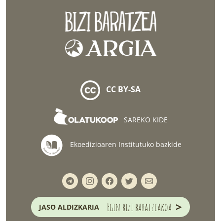
CC BY-SA
SAREKO KIDE
Ekoedizioaren Institutuko bazkide
>
Egin bizi baratzeakoa
JASO ALDIZKARIA