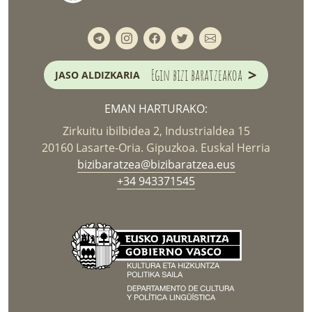
>
Egin bizi baratzeakoa
JASO ALDIZKARIA
EMAN HARTURAKO:
Zirkuitu ibilbidea 2, Industrialdea 15
20160 Lasarte-Oria. Gipuzkoa. Euskal Herria
bizibaratzea@bizibaratzea.eus
+34 943371545