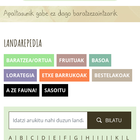
APARTEN MAPA
Apaltasunik gabe ez dago baratzezaintzarik
LURRERAKO BIDE LAGUN
BARATZEA
LANDAREPEDIA
HASI NAHI AL DUZU? 8 URRATS
BARATZEA/ORTUA
FRUITUAK
BASOA
BIZI BARATZEA LIBURUA
LORATEGIA
ETXE BARRUKOAK
BESTELAKOAK
SENDABELARRAK
A ZE FAUNA!
SASOITU
ETXEKO LANDAREAK
LANDAREPEDIA
BILATU
ALBISTEAK
A
B
C
D
E
F
G
H
I
J
K
L