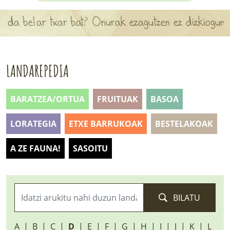
APARTEN MAPA
lar txar bat? Onurak ezagutzen ez dizkiogun landar
LURRERAKO BIDE LAGUN
BARATZEA
LANDAREPEDIA
HASI NAHI AL DUZU? 8 URRATS
BARATZEA/ORTUA
FRUITUAK
BASOA
BIZI BARATZEA LIBURUA
LORATEGIA
ETXE BARRUKOAK
BESTELAKOAK
SENDABELARRAK
A ZE FAUNA!
SASOITU
ETXEKO LANDAREAK
LANDAREPEDIA
BILATU
ALBISTEAK
A
B
C
D
E
F
G
H
I
J
K
L