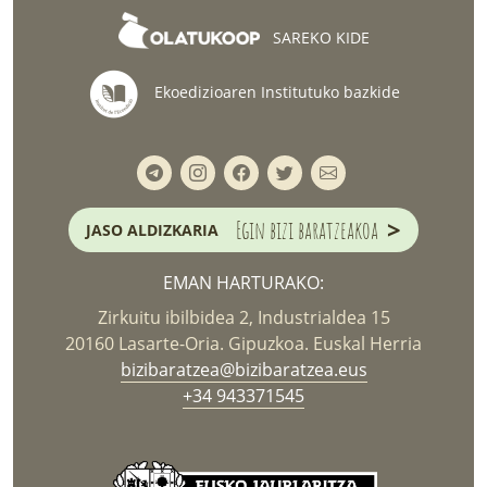
SAREKO KIDE
Ekoedizioaren Institutuko bazkide
>
Egin bizi baratzeakoa
JASO ALDIZKARIA
EMAN HARTURAKO:
Zirkuitu ibilbidea 2, Industrialdea 15
20160 Lasarte-Oria. Gipuzkoa. Euskal Herria
bizibaratzea@bizibaratzea.eus
+34 943371545