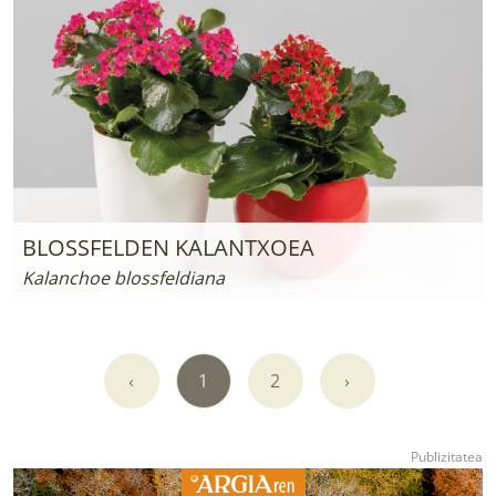
BLOSSFELDEN KALANTXOEA
Kalanchoe blossfeldiana
‹
1
2
›