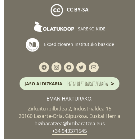
CC BY-SA
SAREKO KIDE
Ekoedizioaren Institutuko bazkide
>
Egin bizi baratzeakoa
JASO ALDIZKARIA
EMAN HARTURAKO:
Zirkuitu ibilbidea 2, Industrialdea 15
20160 Lasarte-Oria. Gipuzkoa. Euskal Herria
bizibaratzea@bizibaratzea.eus
+34 943371545