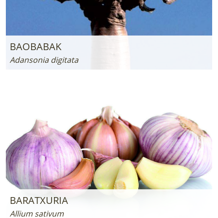
BAOBABAK
Adansonia digitata
BARATXURIA
Allium sativum