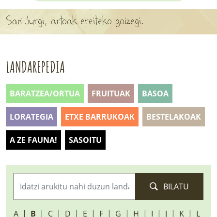
APARTEN MAPA
San Jurgi, artoak ereiteko goizegi.
LURRERAKO BIDE LAGUN
BARATZEA
LANDAREPEDIA
HASI NAHI AL DUZU? 8 URRATS
BARATZEA/ORTUA
FRUITUAK
BASOA
BIZI BARATZEA LIBURUA
LORATEGIA
ETXE BARRUKOAK
BESTELAKOAK
SENDABELARRAK
A ZE FAUNA!
SASOITU
ETXEKO LANDAREAK
LANDAREPEDIA
BILATU
ALBISTEAK
A
B
C
D
E
F
G
H
I
J
K
L