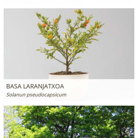
BASA LARANJATXOA
Solanun pseudocapsicum