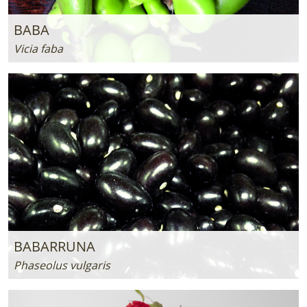
BABA
Vicia faba
BABARRUNA
Phaseolus vulgaris