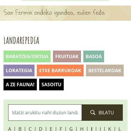
APARTEN MAPA
San Fermin ondoko igandea, eulien festa
LURRERAKO BIDE LAGUN
BARATZEA
LANDAREPEDIA
HASI NAHI AL DUZU? 8 URRATS
BARATZEA/ORTUA
FRUITUAK
BASOA
BIZI BARATZEA LIBURUA
LORATEGIA
ETXE BARRUKOAK
BESTELAKOAK
SENDABELARRAK
A ZE FAUNA!
SASOITU
ETXEKO LANDAREAK
LANDAREPEDIA
BILATU
ALBISTEAK
A
B
C
D
E
F
G
H
I
J
K
L