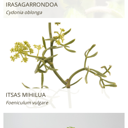
IRASAGARRONDOA
Cydonia oblonga
ITSAS MIHILUA
Foeniculum vulgare