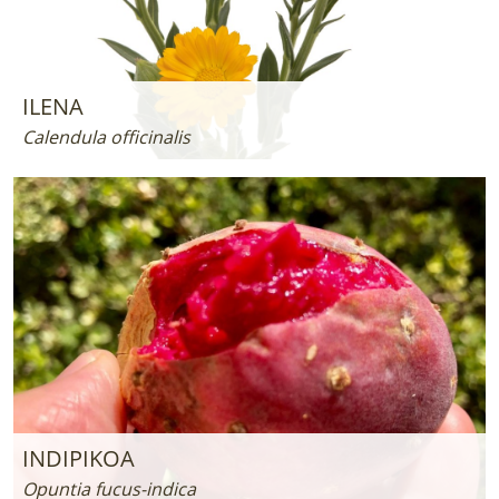
ILENA
Calendula officinalis
INDIPIKOA
Opuntia fucus-indica