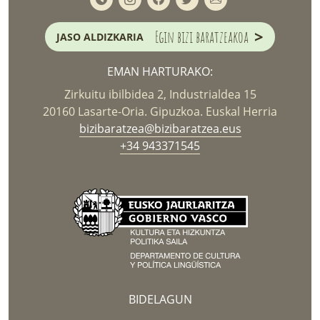
>
Egin bizi baratzeakoa
JASO ALDIZKARIA
EMAN HARTURAKO:
Zirkuitu ibilbidea 2, Industrialdea 15
20160 Lasarte-Oria. Gipuzkoa. Euskal Herria
bizibaratzea@bizibaratzea.eus
+34 943371545
BIDELAGUN