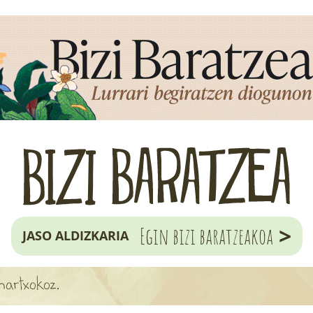
>
Egin bizi baratzeakoa
JASO ALDIZKARIA
martxokoz.