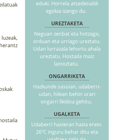
eduki. Horrela atsedenaldi
eilatuak
egokia izango du.
UREZTAKETA
Neguan zenbat eta hotzago,
luzeak,
orduan eta urriago ureztatu.
eherantz
Udan lurrazala lehortu ahala
ureztatu. Hostaila maiz
lainoztatu.
ONGARRIKETA
Hazkunde sasoian, udaberri-
toskak
udan, hilean behin urari
ongarri likidoa gehitu.
UGALKETA
hostaila
Udaberri hasieran hazia erein.
26ºC inguru behar ditu eta
ugaltzea zaila da.