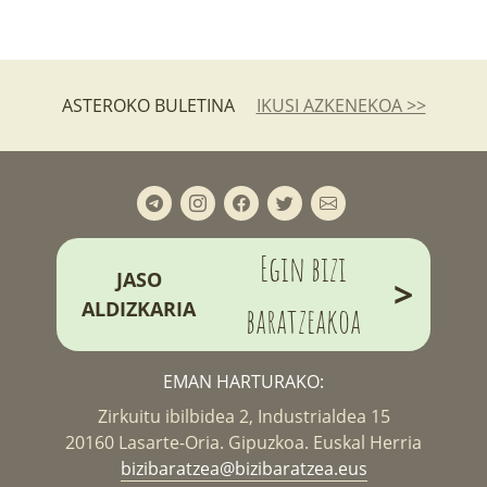
ASTEROKO BULETINA
IKUSI AZKENEKOA >>
Egin bizi
JASO
>
ALDIZKARIA
baratzeakoa
EMAN HARTURAKO:
Zirkuitu ibilbidea 2, Industrialdea 15
20160 Lasarte-Oria. Gipuzkoa. Euskal Herria
bizibaratzea@bizibaratzea.eus