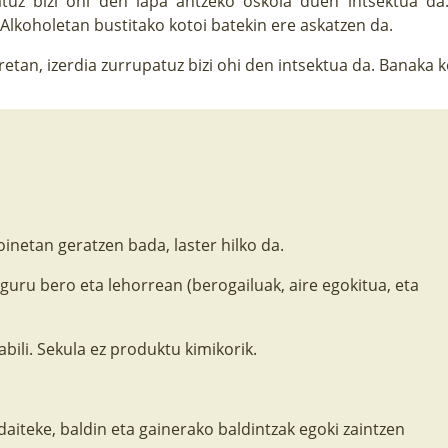
upatuz bizi ohi den lapa antzeko oskola duen intsektua d
Alkoholetan bustitako kotoi batekin ere askatzen da.
etan, izerdia zurrupatuz bizi ohi den intsektua da. Banaka 
oinetan geratzen bada, laster hilko da.
nguru bero eta lehorrean (berogailuak, aire egokitua, eta
bili. Sekula ez produktu kimikorik.
 daiteke, baldin eta gainerako baldintzak egoki zaintzen