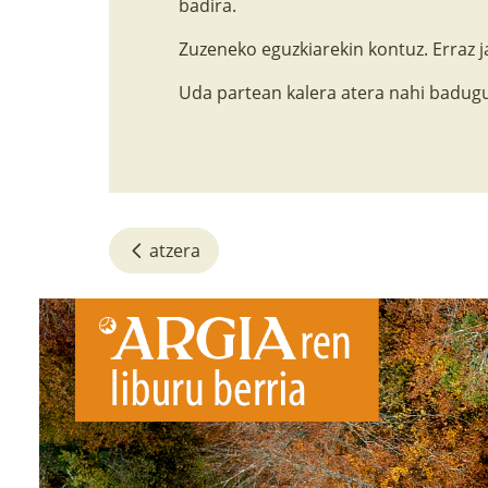
badira.
Zuzeneko eguzkiarekin kontuz. Erraz 
Uda partean kalera atera nahi badugu
atzera