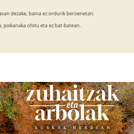
jasan dezake, baina ez ordurik beroenetan.
, pixkanaka ohitu eta ez bat-batean.