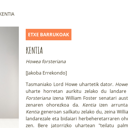
KENTIA
ETXE BARRUKOAK
KENTIA
Howea forsteriana
[Jakoba Errekondo]
Tasmaniako Lord Howe uhartetik dator.
Howe
uharte horretan aurkitu zelako du landare
Forsteriana
izena William Foster senatari aust
zenaren ohorezkoa da.
Kentia
izen arrunta
Kentia
generoan sailkatu zelako du, zeina Will
landarezale eta bidaiari herbeheretarraren o
zen. Bere jatorrizko uhartean "teilatu pal