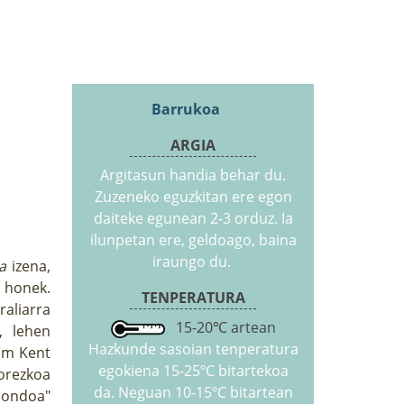
Barrukoa
ARGIA
Argitasun handia behar du.
Zuzeneko eguzkitan ere egon
daiteke egunean 2-3 orduz. Ia
ilunpetan ere, geldoago, baina
iraungo du.
a
izena,
 honek.
TENPERATURA
raliarra
15-20℃ artean
, lehen
Hazkunde sasoian tenperatura
iam Kent
egokiena 15-25ºC bitartekoa
horezkoa
da. Neguan 10-15ºC bitartean
mondoa"