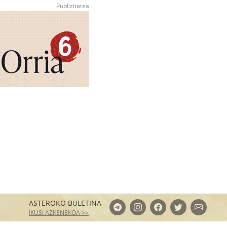
ASTEROKO BULETINA
IKUSI AZKENEKOA >>