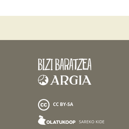
CC BY-SA
SAREKO KIDE