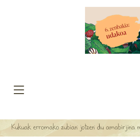
aratzeakoa
>
SULTATEGIA
TA ARBOLA APARTEN MAPA
Kukuak erromako zubian jotzen du amabirjina 