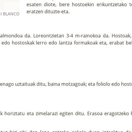
esaten diote, bere hostoekin erikuntzetako t
eratzen dituzte-eta.
I BLANCO
palmondoa da. Loreontzietan 3-4 m-rainokoa da. Hostoak, 
o edo hostoskak lerro edo lantza formakoak eta, erabat b
ago uztaituak ditu, baina motzagoak; eta foliolo edo hos
ak horiztatu eta zimelarazi egiten ditu. Erasoa eragotzeko 