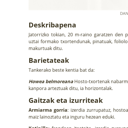
DAN
Deskribapena
Jatorrizko tokian, 20 m-raino garatzen den 
uztai formako txortendunak, pinatuak, foliol
makurtuak ditu.
Barietateak
Tankerako beste kentia bat da:
Howea belmoreana
Hosto-txortenak nabarmen
kanpora arteztuak ditu, ia horizontalak.
Gaitzak eta izurriteak
Armiarma gorria
: izerdia zurrupatuz, hosto
maiz lainoztatu eta inguru hezean eduki.