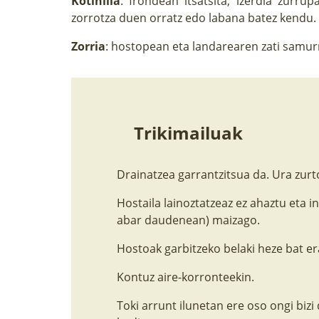
Kotinilla
: frondean itsatsita, izerdia zurr
zorrotza duen orratz edo labana batez kendu. 
Zorria
: hostopean eta landarearen zati samurr
Trikimailuak
Drainatzea garrantzitsua da. Ura zurt
Hostaila lainoztatzeaz ez ahaztu eta i
abar daudenean) maizago.
Hostoak garbitzeko belaki heze bat era
Kontuz aire-korronteekin.
Toki arrunt ilunetan ere oso ongi bizi