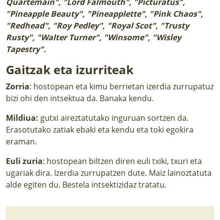
Quartemain", "Lord Falmouth", "Picturatus",
"Pineapple Beauty", "Pineapplette", "Pink Chaos",
"Redhead", "Roy Pedley", "Royal Scot", "Trusty
Rusty", "Walter Turner", "Winsome", "Wisley
Tapestry".
Gaitzak eta izurriteak
Zorria
: hostopean eta kimu berrietan izerdia zurrupatuz
bizi ohi den intsektua da. Banaka kendu.
Mildiua:
gutxi aireztatutako inguruan sortzen da.
Erasotutako zatiak ebaki eta kendu eta toki egokira
eraman.
Euli zuria
: hostopean biltzen diren euli txiki, txuri eta
ugariak dira. Izerdia zurrupatzen dute. Maiz lainoztatuta
alde egiten du. Bestela intsektizidaz tratatu.