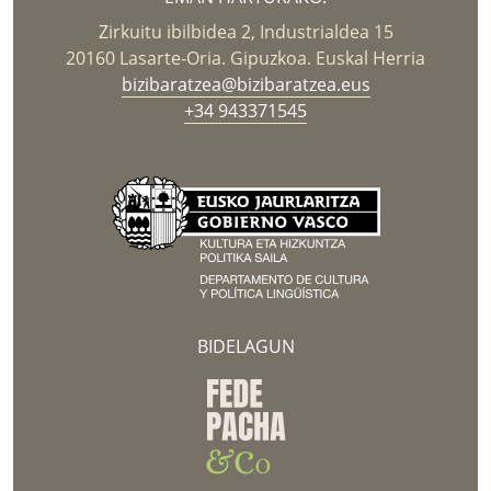
Zirkuitu ibilbidea 2, Industrialdea 15
20160 Lasarte-Oria. Gipuzkoa. Euskal Herria
bizibaratzea@bizibaratzea.eus
+34 943371545
BIDELAGUN