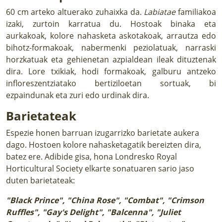
60 cm arteko altuerako zuhaixka da.
Labiatae
familiakoa
izaki, zurtoin karratua du. Hostoak binaka eta
aurkakoak, kolore nahasketa askotakoak, arrautza edo
bihotz-formakoak, nabermenki peziolatuak, narraski
horzkatuak eta gehienetan azpialdean ileak dituztenak
dira. Lore txikiak, hodi formakoak, galburu antzeko
infloreszentziatako bertiziloetan sortuak, bi
ezpaindunak eta zuri edo urdinak dira.
Barietateak
Espezie honen barruan izugarrizko barietate aukera
dago. Hostoen kolore nahasketagatik bereizten dira,
batez ere. Adibide gisa, hona Londresko Royal
Horticultural Society elkarte sonatuaren sario jaso
duten barietateak:
"Black Prince", "China Rose", "Combat", "Crimson
Ruffles", "Gay's Delight", "Balcenna", "Juliet