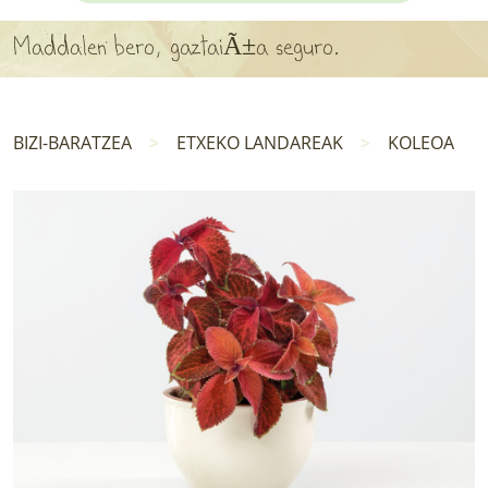
APARTEN MAPA
Maddalen bero, gaztaiÃ±a seguro.
LURRERAKO BIDE LAGUN
BARATZEA
BIZI-BARATZEA
ETXEKO LANDAREAK
KOLEOA
HASI NAHI AL DUZU? 8 URRATS
BIZI BARATZEA LIBURUA
SENDABELARRAK
ETXEKO LANDAREAK
LANDAREPEDIA
ALBISTEAK