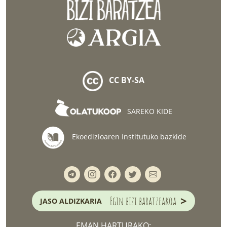
CC BY-SA
SAREKO KIDE
Ekoedizioaren Institutuko bazkide
>
Egin bizi baratzeakoa
JASO ALDIZKARIA
EMAN HARTURAKO: