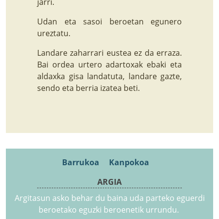
jarri.
Udan eta sasoi beroetan egunero
ureztatu.
Landare zaharrari eustea ez da erraza.
Bai ordea urtero adartoxak ebaki eta
aldaxka gisa landatuta, landare gazte,
sendo eta berria izatea beti.
Barrukoa
Kanpokoa
ARGIA
Argitasun asko behar du baina uda parteko eguerdi
beroetako eguzki beroenetik urrundu.