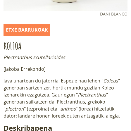
LURRAREN AGENDA
DANI BLANCO
AZOKA
ETXE BARRUKOAK
KOLEOA
Plectranthus scutellarioides
[Jakoba Errekondo]
Java uhartean du jatorria. Espezie hau lehen "
Coleus
"
generoan sartzen zer, hortik mundu guztian Koleo
izenarekin ezagutzea. Gaur egun "
Plectranthus
"
generoan sailkatzen da. Plectranthus, grekoko
"
plectron
" (ezproina) eta "
anthos
" (lorea) hitzetatik
dator; landare honen loreek duten antzagatik, alegia.
Deskribapena