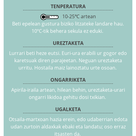
TENPERATURA
10-25℃ artean
Beti epelean gustura biziko litzateke landare hau.
10ºC-tik behera sekula ez eduki.
UREZTAKETA
Lurrari beti heze eutsi. Euri-ura erabili ur gogor edo
karetsuak diren parajeetan. Neguan ureztaketa
urritu. Hostaila maiz lainoztatu urte osoan.
ONGARRIKETA
Apirila-iraila artean, hilean behin, ureztaketa-urari
ongarri likidoa gehitu dosi txikian.
UGALKETA
Otsaila-martxoan hazia erein, edo udaberrian edota
udan zurtoin aldaxkak ebaki eta landatu; oso erraz
itsasten da.