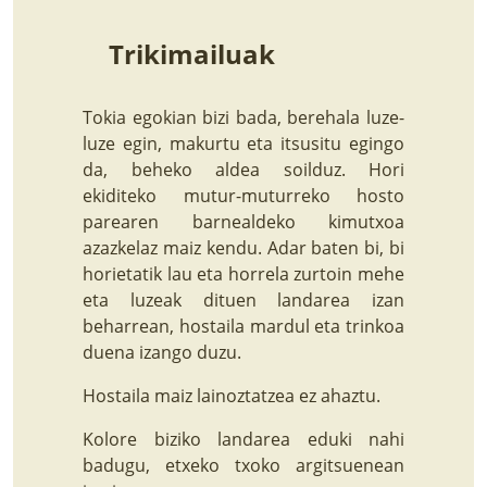
Trikimailuak
Tokia egokian bizi bada, berehala luze-
luze egin, makurtu eta itsusitu egingo
da, beheko aldea soilduz. Hori
ekiditeko mutur-muturreko hosto
parearen barnealdeko kimutxoa
azazkelaz maiz kendu. Adar baten bi, bi
horietatik lau eta horrela zurtoin mehe
eta luzeak dituen landarea izan
beharrean, hostaila mardul eta trinkoa
duena izango duzu.
Hostaila maiz lainoztatzea ez ahaztu.
Kolore biziko landarea eduki nahi
badugu, etxeko txoko argitsuenean