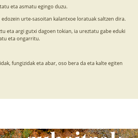
tatu eta asmatu egingo duzu.
n edozein urte-sasoitan kalantxoe loratuak saltzen dira.
u eta argi gutxi dagoen tokian, ia ureztatu gabe eduki
atu eta ongarritu.
zidak, fungizidak eta abar, oso bera da eta kalte egiten