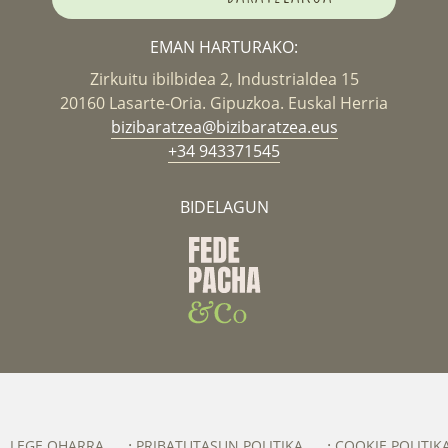
EMAN HARTURAKO:
Zirkuitu ibilbidea 2, Industrialdea 15
20160 Lasarte-Oria. Gipuzkoa. Euskal Herria
bizibaratzea@bizibaratzea.eus
+34 943371545
BIDELAGUN
LEGE OHARRA
PRIBATUTASUN POLITIKA
COOKIE POLITIK