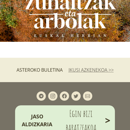
ASTEROKO BULETINA
IKUSI AZKENEKOA >>
Egin bizi
JASO
>
ALDIZKARIA
baratzeakoa