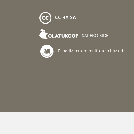
CC BY-SA
SAREKO KIDE
Ekoedizioaren Institutuko bazkide