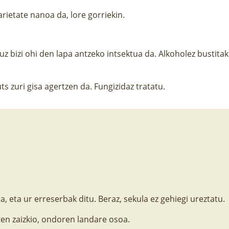
arietate nanoa da, lore gorriekin.
tuz bizi ohi den lapa antzeko intsektua da. Alkoholez bustitak
 zuri gisa agertzen da. Fungizidaz tratatu.
 eta ur erreserbak ditu. Beraz, sekula ez gehiegi ureztatu.
ten zaizkio, ondoren landare osoa.