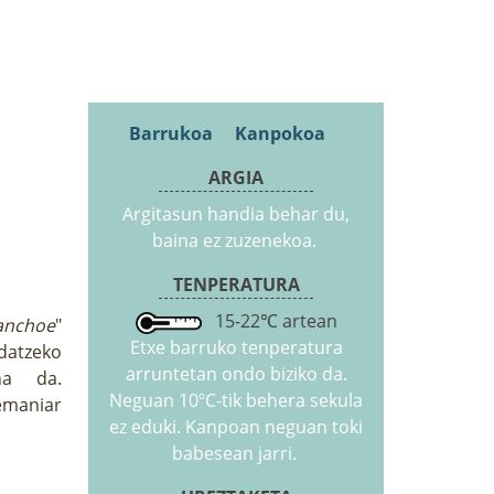
Barrukoa
Kanpokoa
ARGIA
Argitasun handia behar du,
baina ez zuzenekoa.
TENPERATURA
15-22℃ artean
anchoe
"
Etxe barruko tenperatura
datzeko
arruntetan ondo biziko da.
na da.
Neguan 10ºC-tik behera sekula
emaniar
ez eduki. Kanpoan neguan toki
babesean jarri.