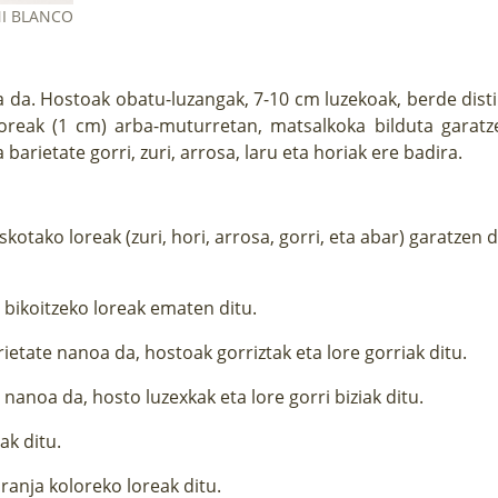
I BLANCO
 da. Hostoak obatu-luzangak, 7-10 cm luzekoak, berde dist
loreak (1 cm) arba-muturretan, matsalkoka bilduta garatz
arietate gorri, zuri, arrosa, laru eta horiak ere badira.
kotako loreak (zuri, hori, arrosa, gorri, eta abar) garatzen 
 bikoitzeko loreak ematen ditu.
rietate nanoa da, hostoak gorriztak eta lore gorriak ditu.
 nanoa da, hosto luzexkak eta lore gorri biziak ditu.
ak ditu.
ranja koloreko loreak ditu.