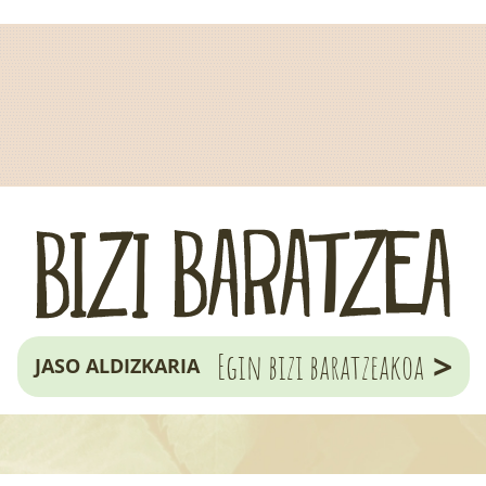
>
Egin bizi baratzeakoa
JASO ALDIZKARIA