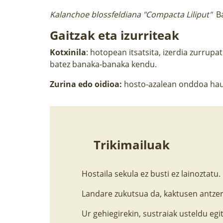
Kalanchoe blossfeldiana "Compacta Liliput"
B
Gaitzak eta izurriteak
Kotxinila
: hotopean itsatsita, izerdia zurrupa
batez banaka-banaka kendu.
Zurina edo oidioa:
hosto-azalean onddoa hauts
Trikimailuak
Hostaila sekula ez busti ez lainoztatu.
Landare zukutsua da, kaktusen antzera,
Ur gehiegirekin, sustraiak usteldu egi