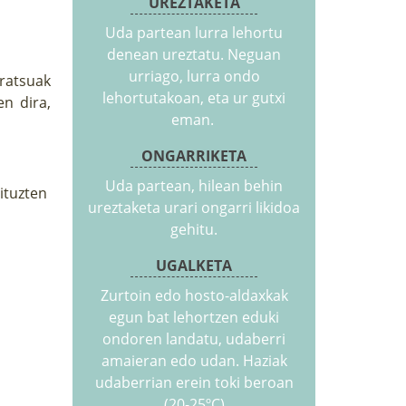
UREZTAKETA
Uda partean lurra lehortu
denean ureztatu. Neguan
urriago, lurra ondo
iratsuak
lehortutakoan, eta ur gutxi
en dira,
eman.
ONGARRIKETA
Uda partean, hilean behin
dituzten
ureztaketa urari ongarri likidoa
gehitu.
UGALKETA
Zurtoin edo hosto-aldaxkak
egun bat lehortzen eduki
ondoren landatu, udaberri
amaieran edo udan. Haziak
udaberrian erein toki beroan
(20-25ºC)