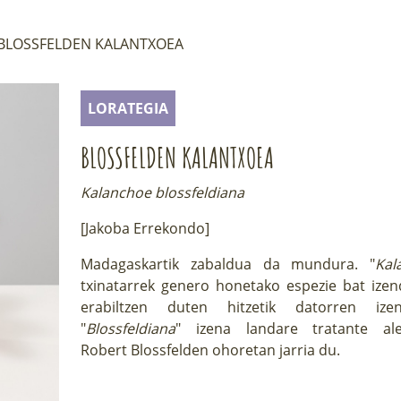
BLOSSFELDEN KALANTXOEA
LORATEGIA
BLOSSFELDEN KALANTXOEA
Kalanchoe blossfeldiana
[Jakoba Errekondo]
Madagaskartik zabaldua da mundura. "
Kal
txinatarrek genero honetako espezie bat izen
erabiltzen duten hitzetik datorren ize
"
Blossfeldiana
" izena landare tratante al
Robert Blossfelden ohoretan jarria du.