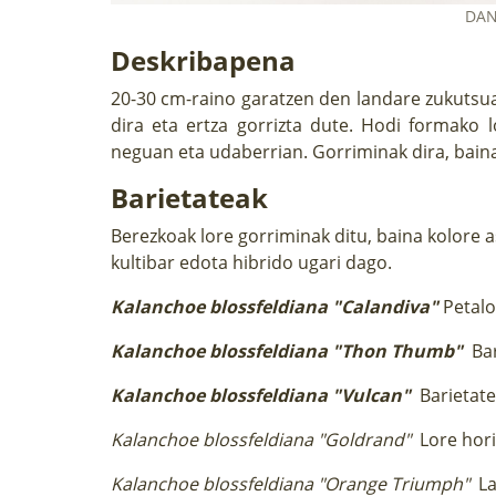
DAN
Deskribapena
20-30 cm-raino garatzen den landare zukutsua
dira eta ertza gorrizta dute. Hodi formako 
neguan eta udaberrian. Gorriminak dira, baina b
Barietateak
Berezkoak lore gorriminak ditu, baina kolore as
kultibar edota hibrido ugari dago.
Kalanchoe blossfeldiana "Calandiva"
Petalo
Kalanchoe blossfeldiana "Thon Thumb"
Ba
Kalanchoe blossfeldiana "Vulcan"
Barietate
Kalanchoe blossfeldiana "Goldrand"
Lore hori
Kalanchoe blossfeldiana "Orange Triumph"
La