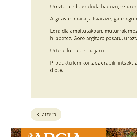
Ureztatu edo ez duda baduzu, ez urez
Argitasun maila jaitsiaraziz, gaur egu
Loraldia amaitutakoan, muturrak mozt
hilabetez. Gero argitara pasatu, urezt
Urtero lurra berria jarri.
Produktu kimikoriz ez erabili, intsekti
diote.
atzera