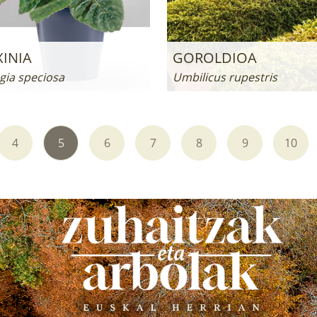
INIA
GOROLDIOA
gia speciosa
Umbilicus rupestris
4
5
6
7
8
9
10