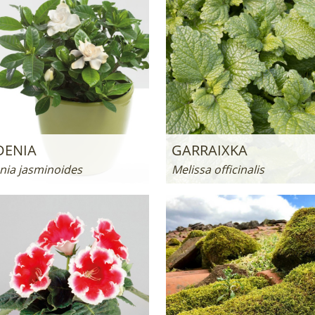
DENIA
GARRAIXKA
nia jasminoides
Melissa officinalis