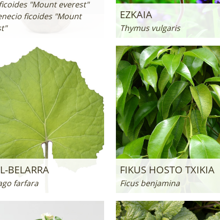
ficoides "Mount everest"
EZKAIA
necio ficoides "Mount
t"
Thymus vulgaris
L-BELARRA
FIKUS HOSTO TXIKIA
ago farfara
Ficus benjamina