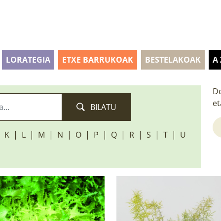
LORATEGIA
ETXE BARRUKOAK
BESTELAKOAK
A
De
et
BILATU
K
L
M
N
O
P
Q
R
S
T
U