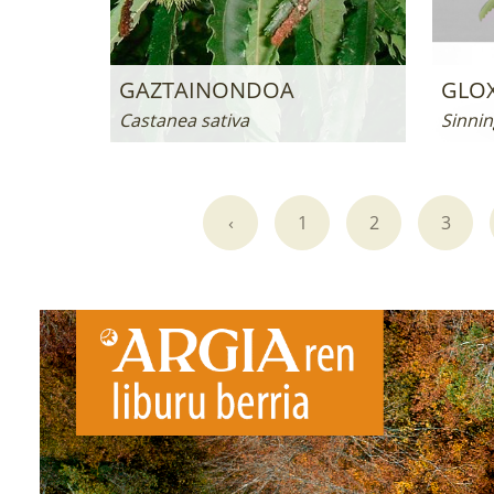
GAZTAINONDOA
GLOX
Castanea sativa
Sinnin
‹
1
2
3