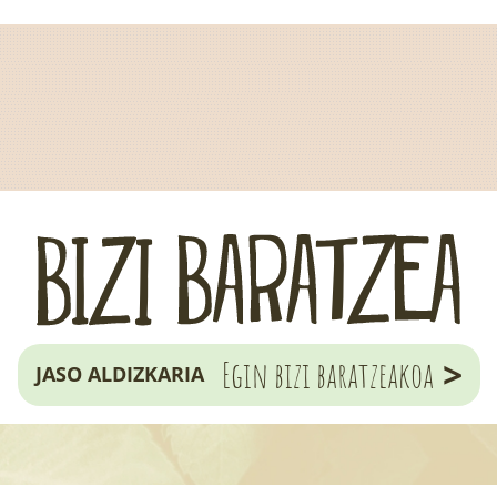
>
Egin bizi baratzeakoa
JASO ALDIZKARIA