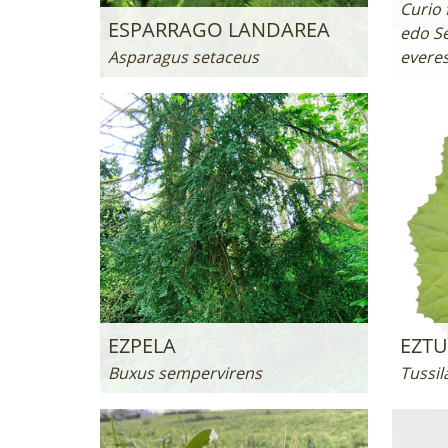
Curio 
ESPARRAGO LANDAREA
edo Se
Asparagus setaceus
everes
EZPELA
EZTU
Buxus sempervirens
Tussil