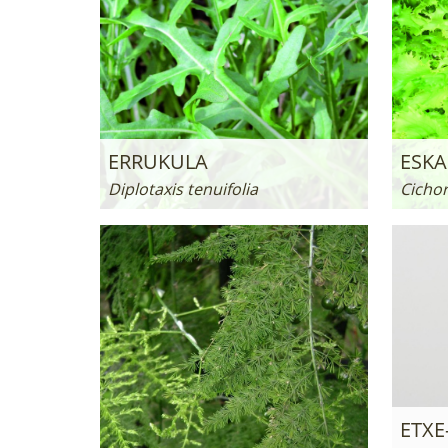
ERRUKULA
ESK
Diplotaxis tenuifolia
Cichor
ETXE