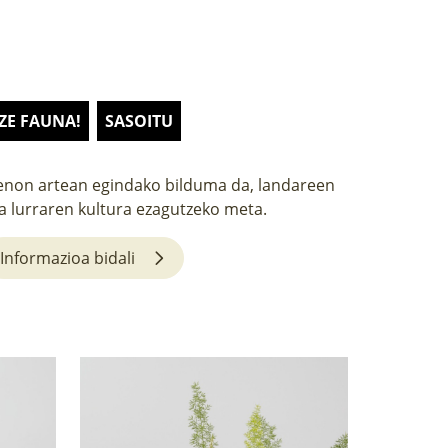
 ZE FAUNA!
SASOITU
non artean egindako bilduma da, landareen
a lurraren kultura ezagutzeko meta.
Informazioa bidali