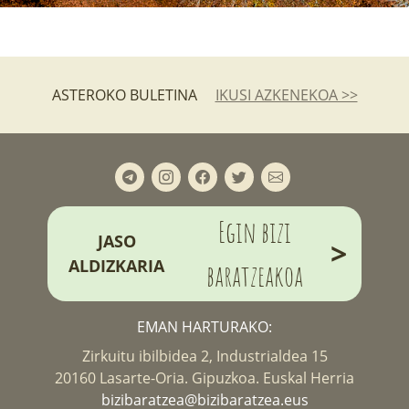
ASTEROKO BULETINA
IKUSI AZKENEKOA >>
Egin bizi
JASO
>
ALDIZKARIA
baratzeakoa
EMAN HARTURAKO:
Zirkuitu ibilbidea 2, Industrialdea 15
20160 Lasarte-Oria. Gipuzkoa. Euskal Herria
bizibaratzea@bizibaratzea.eus