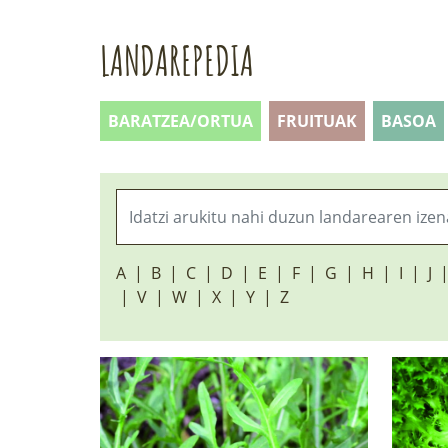
LANDAREPEDIA
BARATZEA/ORTUA
FRUITUAK
BASOA
A
B
C
D
E
F
G
H
I
J
V
W
X
Y
Z