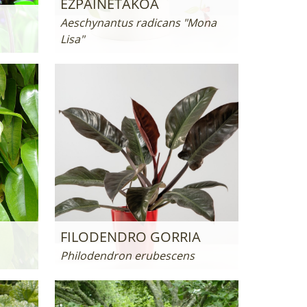
EZPAINETAKOA
Aeschynantus radicans "Mona
Lisa"
FILODENDRO GORRIA
Philodendron erubescens