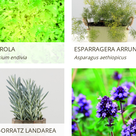
AROLA
ESPARRAGERA ARRU
ium endivia
Asparagus aethiopicus
-ORRATZ LANDAREA