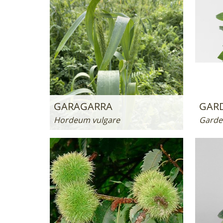
GARAGARRA
GAR
Hordeum vulgare
Garde