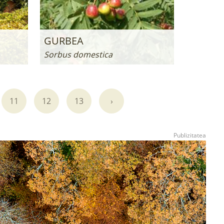
GURBEA
Sorbus domestica
11
12
13
›