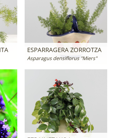
NTA
ESPARRAGERA ZORROTZA
Asparagus densiflorus "Miers"