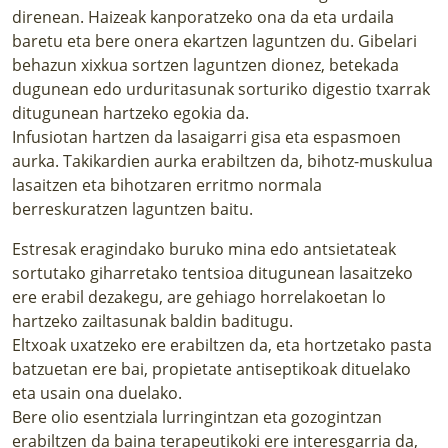
direnean. Haizeak kanporatzeko ona da eta urdaila
baretu eta bere onera ekartzen laguntzen du. Gibelari
behazun xixkua sortzen laguntzen dionez, betekada
dugunean edo urduritasunak sorturiko digestio txarrak
ditugunean hartzeko egokia da.
Infusiotan hartzen da lasaigarri gisa eta espasmoen
aurka. Takikardien aurka erabiltzen da, bihotz-muskulua
lasaitzen eta bihotzaren erritmo normala
berreskuratzen laguntzen baitu.
Estresak eragindako buruko mina edo antsietateak
sortutako giharretako tentsioa ditugunean lasaitzeko
ere erabil dezakegu, are gehiago horrelakoetan lo
hartzeko zailtasunak baldin baditugu.
Eltxoak uxatzeko ere erabiltzen da, eta hortzetako pasta
batzuetan ere bai, propietate antiseptikoak dituelako
eta usain ona duelako.
Bere olio esentziala lurringintzan eta gozogintzan
erabiltzen da baina terapeutikoki ere interesgarria da,