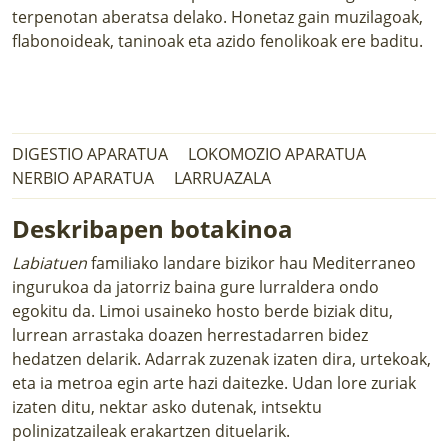
terpenotan aberatsa delako. Honetaz gain muzilagoak,
flabonoideak, taninoak eta azido fenolikoak ere baditu.
DIGESTIO APARATUA
LOKOMOZIO APARATUA
NERBIO APARATUA
LARRUAZALA
Deskribapen botakinoa
Labiatuen
familiako landare bizikor hau Mediterraneo
ingurukoa da jatorriz baina gure lurraldera ondo
egokitu da. Limoi usaineko hosto berde biziak ditu,
lurrean arrastaka doazen herrestadarren bidez
hedatzen delarik. Adarrak zuzenak izaten dira, urtekoak,
eta ia metroa egin arte hazi daitezke. Udan lore zuriak
izaten ditu, nektar asko dutenak, intsektu
polinizatzaileak erakartzen dituelarik.