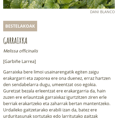
LURRAREN AGENDA
DANI BLANCO
AZOKA
BESTELAKOAK
GARRAIXKA
Melissa officinalis
[Garbiñe Larrea]
Garraixka bere limoi usainarengatik egiten zaigu
erakargarri eta zaporea ere ona duenez, erraz hartzen
den sendabelarra dugu, umeentzat oso egokia.
Guretzat bezala erleentzat ere erakargarria da, hain
zuzen ere erlauntzak garraixkaz igurtzitzen ziren erle
berriak erakartzeko eta zaharrak bertan mantentzeko.
Urdaileko gaitzetarako erabili izan da, batez ere
urduritasunak sortutako edo larritutako gaitzak