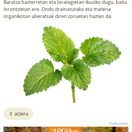
Baratza bazterretan eta lorategietan ikusiko dugu, baita
lorontzietan ere. Ondo drainatutako eta materia
organikotan aberatsak diren zoruetan hazten da.
atzera