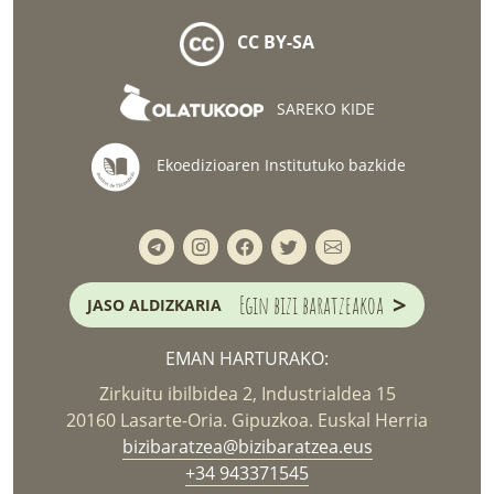
CC BY-SA
SAREKO KIDE
Ekoedizioaren Institutuko bazkide
>
Egin bizi baratzeakoa
JASO ALDIZKARIA
EMAN HARTURAKO:
Zirkuitu ibilbidea 2, Industrialdea 15
20160 Lasarte-Oria. Gipuzkoa. Euskal Herria
bizibaratzea@bizibaratzea.eus
+34 943371545