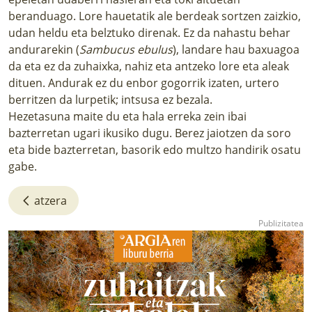
beranduago. Lore hauetatik ale berdeak sortzen zaizkio,
udan heldu eta belztuko direnak. Ez da nahastu behar
andurarekin (
Sambucus ebulus
), landare hau baxuagoa
da eta ez da zuhaixka, nahiz eta antzeko lore eta aleak
dituen. Andurak ez du enbor gogorrik izaten, urtero
berritzen da lurpetik; intsusa ez bezala.
Hezetasuna maite du eta hala erreka zein ibai
bazterretan ugari ikusiko dugu. Berez jaiotzen da soro
eta bide bazterretan, basorik edo multzo handirik osatu
gabe.
atzera