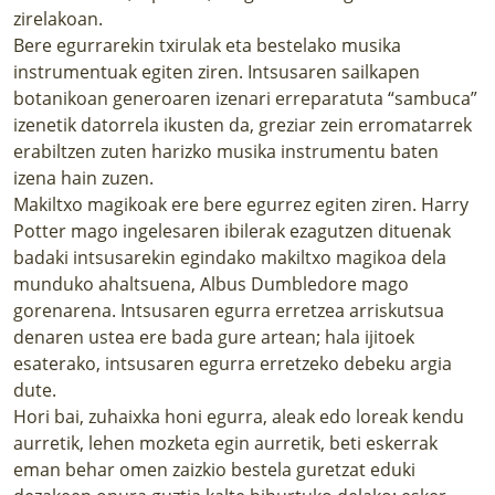
zirelakoan.
Bere egurrarekin txirulak eta bestelako musika
instrumentuak egiten ziren. Intsusaren sailkapen
botanikoan generoaren izenari erreparatuta “sambuca”
izenetik datorrela ikusten da, greziar zein erromatarrek
erabiltzen zuten harizko musika instrumentu baten
izena hain zuzen.
Makiltxo magikoak ere bere egurrez egiten ziren. Harry
Potter mago ingelesaren ibilerak ezagutzen dituenak
badaki intsusarekin egindako makiltxo magikoa dela
munduko ahaltsuena, Albus Dumbledore mago
gorenarena. Intsusaren egurra erretzea arriskutsua
denaren ustea ere bada gure artean; hala ijitoek
esaterako, intsusaren egurra erretzeko debeku argia
dute.
Hori bai, zuhaixka honi egurra, aleak edo loreak kendu
aurretik, lehen mozketa egin aurretik, beti eskerrak
eman behar omen zaizkio bestela guretzat eduki