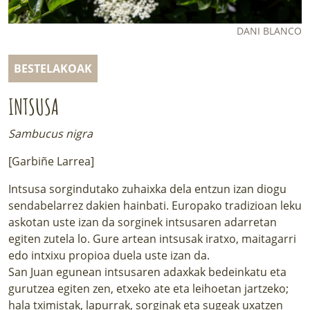
LURRAREN AGENDA
DANI BLANCO
AZOKA
BESTELAKOAK
INTSUSA
Sambucus nigra
[Garbiñe Larrea]
Intsusa sorgindutako zuhaixka dela entzun izan diogu
sendabelarrez dakien hainbati. Europako tradizioan leku
askotan uste izan da sorginek intsusaren adarretan
egiten zutela lo. Gure artean intsusak iratxo, maitagarri
edo intxixu propioa duela uste izan da.
San Juan egunean intsusaren adaxkak bedeinkatu eta
gurutzea egiten zen, etxeko ate eta leihoetan jartzeko;
hala tximistak, lapurrak, sorginak eta sugeak uxatzen