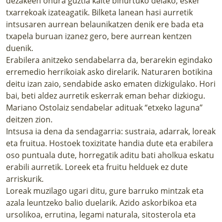
dezakeen onura guztia kalte bihurtuko delako; esker
txarrekoak izateagatik. Bilketa lanean hasi aurretik
intsusaren aurrean belaunikatzen denik ere bada eta
txapela buruan izanez gero, bere aurrean kentzen
duenik.
Erabilera anitzeko sendabelarra da, berarekin egindako
erremedio herrikoiak asko direlarik. Naturaren botikina
deitu izan zaio, sendabide asko ematen dizkigulako. Hori
bai, beti aldez aurretik eskerrak eman behar dizkiogu.
Mariano Ostolaiz sendabelar adituak “etxeko laguna”
deitzen zion.
Intsusa ia dena da sendagarria: sustraia, adarrak, loreak
eta fruitua. Hostoek toxizitate handia dute eta erabilera
oso puntuala dute, horregatik aditu bati aholkua eskatu
erabili aurretik. Loreek eta fruitu helduek ez dute
arriskurik.
Loreak muzilago ugari ditu, gure barruko mintzak eta
azala leuntzeko balio duelarik. Azido askorbikoa eta
ursolikoa, errutina, legami naturala, sitosterola eta