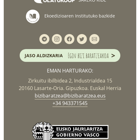
SAREKO KIDE
Ekoedizioaren Institutuko bazkide
>
Egin bizi baratzeakoa
JASO ALDIZKARIA
EMAN HARTURAKO:
Zirkuitu ibilbidea 2, Industrialdea 15
20160 Lasarte-Oria. Gipuzkoa. Euskal Herria
bizibaratzea@bizibaratzea.eus
+34 943371545