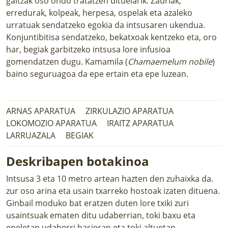
gaitzak oso ondo tratatzen dituelarik. Zauriak,
erredurak, kolpeak, herpesa, ospelak eta azaleko
urratuak sendatzeko egokia da intsusaren ukendua.
Konjuntibitisa sendatzeko, bekatxoak kentzeko eta, oro
har, begiak garbitzeko intsusa lore infusioa
gomendatzen dugu. Kamamila (
Chamaemelum nobile
)
baino seguruagoa da epe ertain eta epe luzean.
ARNAS APARATUA
ZIRKULAZIO APARATUA
LOKOMOZIO APARATUA
IRAITZ APARATUA
LARRUAZALA
BEGIAK
Deskribapen botakinoa
Intsusa 3 eta 10 metro artean hazten den zuhaixka da.
zur oso arina eta usain txarreko hostoak izaten dituena.
Ginbail moduko bat eratzen duten lore txiki zuri
usaintsuak ematen ditu udaberrian, toki baxu eta
epeletan udaberri hasieran eta toki altuetan