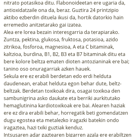
nitrato potasikoa ditu. Flabonoideetan ere ugaria da,
antioxidatzaile ona da, beraz. Guztira 24 printzipio
aktibo ezberdin dituela ikusi da, hortik datorkio hain
erremedio anitzetarako gai izatea.
Alea ere lorea bezain interesgarria da terapiarako.
Zuntza, pektina, glukosa, fruktosa, potasioa, azido
zitrikoa, fosforoa, magnesioa, A eta C bitaminak,
kaltzioa, burdina, B1, B2, B3 eta B7 bitaminak ditu eta
bere kolore beltza ematen dioten antozianinak ere bai;
tanino oso onuragarriak azken hauek.
Sekula ere ez erabili berdetan edo erdi helduta
daudenean, erabat helduta egon behar dute, beltz-
beltzak. Berdetan toxikoak dira, osagai toxikoa den
sambunigrina asko daukate eta berriki aurkitutako
hemaglutinina kardiotoxikoak ere bai. Alearen haziak
ere ez dira erabili behar, horregatik beti gomendatzen
dugu egostea eta metalezko iragazki batekin ondo
iragaztea, hazi txiki guztiak kenduz.
Intsusaren adar gaztearen bigarren azala ere erabiltzen