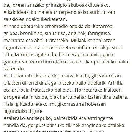
da, loreen antzeko printzipio aktiboak dituelako.
Alkaloideak, kolina eta triterpeno asko aurkitu izan
zaizkio egindako ikerketetan.
Arnasbideetarako erremedio egokia da. Katarroa,
gripea, bronkitisa, sinusitisa, anginak, faringitisa,
marranta eta abar tratatzeko. Mukiak kanporatzen
laguntzen du eta arnasbideetako inflamazioak jaisten
ditu. Izerdia eragiten du, bero eragilea baita; gaixo
gaudenean izerdi horrek toxina asko kanporatzeko balio
izaten du.
Antiinflamatorioa eta depuratzailea da, giltzaduretan
pilatzen diren zikinak garbitzeko balio duelarik. Artritia
eta artrosia tratatzeko balio du. Horretarako fruituen
ziropea eta infusioa, biak hartu behar izaten dira batera.
Hala, giltzaduretako mugikortasuna hobetzen
lagunduko digute.
Azalerako antiseptiko, bakterizida eta astringente
handia da, gorputz barruko zikinek eragindako azaleko