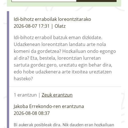
LURRAREN AGENDA
AZOKA
Idi-bihotz erraboilak loreontzitarako
2026-08-07 17:31 | Olatz
Idi-bihotz erraboil batzuk eman dizkidate.
Udazkenean loreontzitan landatu arte nola
komeni da gordetzea? Hozkailuan ondo egongo
al dira? Eta, bestela, loreontzian lurretan
sartuta gordez gero, ureztatu egin behar dira,
edo hobe udazkenera arte itxoitea ureztatzen
hasteko?
1 erantzun |
Zeuk erantzun
Jakoba Errekondo-ren erantzuna
2026-08-08 08:37
Bi aukerak posibleak dira. Nik dauden eran hozkailuan