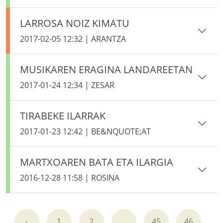
LARROSA NOIZ KIMATU
2017-02-05 12:32 | ARANTZA
MUSIKAREN ERAGINA LANDAREETAN
2017-01-24 12:34 | ZESAR
TIRABEKE ILARRAK
2017-01-23 12:42 | BE&NQUOTE;AT
MARTXOAREN BATA ETA ILARGIA
2016-12-28 11:58 | ROSINA
‹
1
2
...
45
46