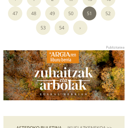
47
48
49
50
51
52
53
54
›
ASTEROKO BULETINA
IKUSI AZKENEKOA >>