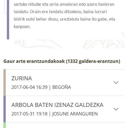
sartuko nituzke eta urria amaieran edo azaro hasieran
landatu. Orain ere landatu ditzakezu, baina lurrari
bizirik eutsi behar diozu, ureztatuta baina ito gabe, eta
kanpoan.
Gaur arte erantzundakoak (1332 galdera-erantzun)
ZURINA
2017-06-04 16:39 | BEGOÑA
ARBOLA BATEN IZENAZ GALDEZKA
2017-05-31 19:18 | JOSUNE ARANGUREN