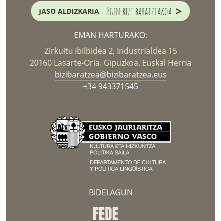
>
Egin bizi baratzeakoa
JASO ALDIZKARIA
EMAN HARTURAKO:
Zirkuitu ibilbidea 2, Industrialdea 15
20160 Lasarte-Oria. Gipuzkoa. Euskal Herria
bizibaratzea@bizibaratzea.eus
+34 943371545
BIDELAGUN