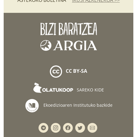
CC BY-SA
SAREKO KIDE
Ekoedizioaren Institutuko bazkide