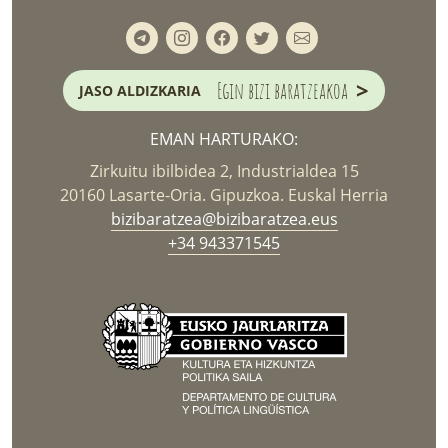
>
Egin bizi baratzeakoa
JASO ALDIZKARIA
EMAN HARTURAKO:
Zirkuitu ibilbidea 2, Industrialdea 15
20160 Lasarte-Oria. Gipuzkoa. Euskal Herria
bizibaratzea@bizibaratzea.eus
+34 943371545