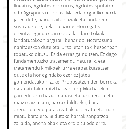
lineatus, Agriotes obscurus, Agriotes sputator
edo Agrypnus murinus. Materia organiko berria
jaten dute, baina baita haziak eta landareen
sustraiak ere, belarra barne. Horregatik
ereintza egindakoan edota landare txikiak
landatutakoan argi ibili behar da. Hezetasuna
nahitaezkoa dute eta lursailetan toki hezeenean
topatuko dituzu. Ez da erraz gainditzen. Ez dago
fundamentuzko tratamendu naturalik, eta
tratamendu kimikoek lurra erabat kutsatzen
dute eta hor egindako ezer ez jatea
gomendatuko nizuke. Proposatzen den borroka
da zulatutako ontzi batean lur pixka batekin
gari edo arto haziak nahasi eta lurpoeratu eta
maiz maiz miatu, harrak bildtzeko; baita
azenarioa edo patata zatiak lurperatu eta maiz
miatu baita ere. Bildutako harrak zanpatzea
zaila da, onena ebaki eta erdibitu edo erre.