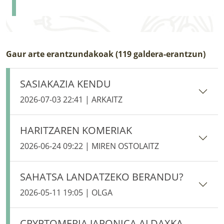
Gaur arte erantzundakoak (119 galdera-erantzun)
SASIAKAZIA KENDU
2026-07-03 22:41 | ARKAITZ
HARITZAREN KOMERIAK
2026-06-24 09:22 | MIREN OSTOLAITZ
SAHATSA LANDATZEKO BERANDU?
2026-05-11 19:05 | OLGA
CRYPTOMERIA JAPONICA ALDAXKA