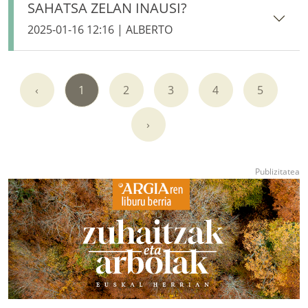
SAHATSA ZELAN INAUSI?
2025-01-16 12:16 | ALBERTO
‹
1
2
3
4
5
›