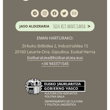
>
Egin bizi baratzeakoa
JASO ALDIZKARIA
EMAN HARTURAKO:
Zirkuitu ibilbidea 2, Industrialdea 15
20160 Lasarte-Oria. Gipuzkoa. Euskal Herria
bizibaratzea@bizibaratzea.eus
+34 943371545