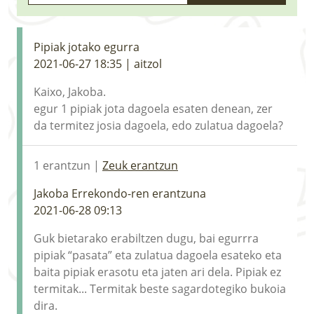
LURRAREN AGENDA
AZOKA
Pipiak jotako egurra
2021-06-27 18:35 | aitzol
Kaixo, Jakoba.
egur 1 pipiak jota dagoela esaten denean, zer
da termitez josia dagoela, edo zulatua dagoela?
1 erantzun |
Zeuk erantzun
Jakoba Errekondo-ren erantzuna
2021-06-28 09:13
Guk bietarako erabiltzen dugu, bai egurrra
pipiak “pasata” eta zulatua dagoela esateko eta
baita pipiak erasotu eta jaten ari dela. Pipiak ez
termitak... Termitak beste sagardotegiko bukoia
dira.