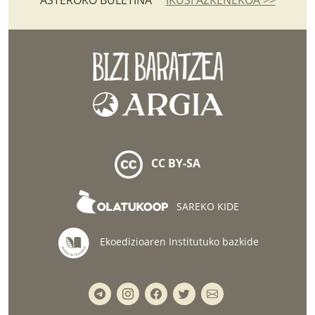
CC BY-SA
SAREKO KIDE
Ekoedizioaren Institutuko bazkide