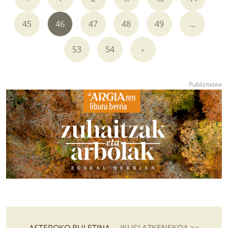
45
46
47
48
49
...
53
54
›
ASTEROKO BULETINA
IKUSI AZKENEKOA >>