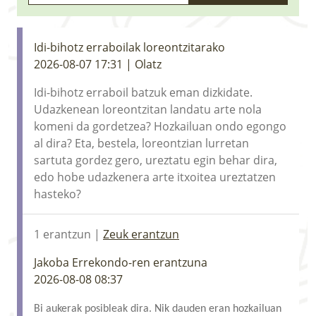
LURRAREN AGENDA
AZOKA
Idi-bihotz erraboilak loreontzitarako
2026-08-07 17:31 | Olatz
Idi-bihotz erraboil batzuk eman dizkidate.
Udazkenean loreontzitan landatu arte nola
komeni da gordetzea? Hozkailuan ondo egongo
al dira? Eta, bestela, loreontzian lurretan
sartuta gordez gero, ureztatu egin behar dira,
edo hobe udazkenera arte itxoitea ureztatzen
hasteko?
1 erantzun |
Zeuk erantzun
Jakoba Errekondo-ren erantzuna
2026-08-08 08:37
Bi aukerak posibleak dira. Nik dauden eran hozkailuan