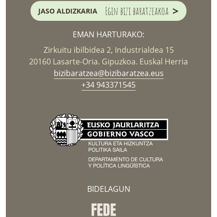
>
Egin bizi baratzeakoa
JASO ALDIZKARIA
EMAN HARTURAKO:
Zirkuitu ibilbidea 2, Industrialdea 15
20160 Lasarte-Oria. Gipuzkoa. Euskal Herria
bizibaratzea@bizibaratzea.eus
+34 943371545
BIDELAGUN