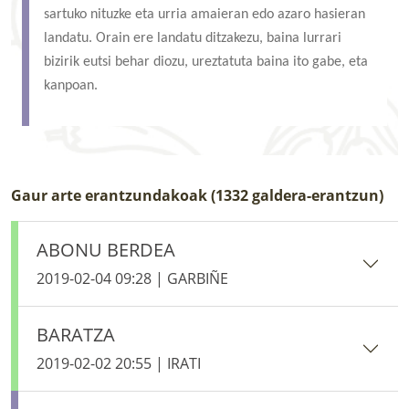
sartuko nituzke eta urria amaieran edo azaro hasieran
landatu. Orain ere landatu ditzakezu, baina lurrari
bizirik eutsi behar diozu, ureztatuta baina ito gabe, eta
kanpoan.
Gaur arte erantzundakoak (1332 galdera-erantzun)
ABONU BERDEA
2019-02-04 09:28 | GARBIÑE
BARATZA
2019-02-02 20:55 | IRATI