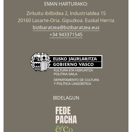
EMAN HARTURAKO:
Zirkuitu ibilbidea 2, Industrialdea 15
20160 Lasarte-Oria. Gipuzkoa. Euskal Herria
bizibaratzea@bizibaratzea.eus
+34 943371545
BIDELAGUN