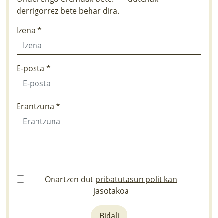
derrigorrez bete behar dira.
Izena *
E-posta *
Erantzuna *
Onartzen dut
pribatutasun politikan
jasotakoa
Bidali