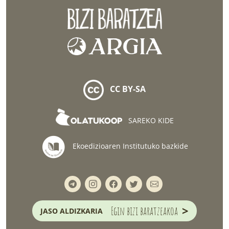
CC BY-SA
SAREKO KIDE
Ekoedizioaren Institutuko bazkide
>
Egin bizi baratzeakoa
JASO ALDIZKARIA