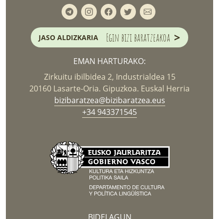
>
Egin bizi baratzeakoa
JASO ALDIZKARIA
EMAN HARTURAKO:
Zirkuitu ibilbidea 2, Industrialdea 15
20160 Lasarte-Oria. Gipuzkoa. Euskal Herria
bizibaratzea@bizibaratzea.eus
+34 943371545
BIDELAGUN