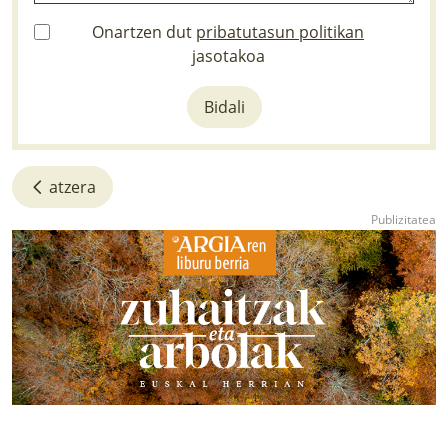
Onartzen dut
pribatutasun politikan
jasotakoa
Bidali
atzera