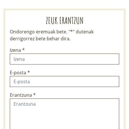
ZEUK ERANTZUN
Ondorengo eremuak bete. "*" dutenak
derrigorrez bete behar dira.
Izena *
E-posta *
Erantzuna *