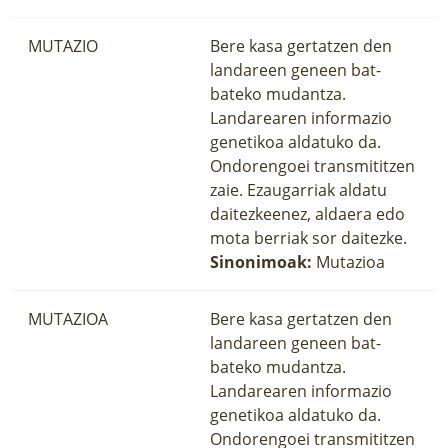
MUTAZIO
Bere kasa gertatzen den
landareen geneen bat-
bateko mudantza.
Landarearen informazio
genetikoa aldatuko da.
Ondorengoei transmititzen
zaie. Ezaugarriak aldatu
daitezkeenez, aldaera edo
mota berriak sor daitezke.
Sinonimoak:
Mutazioa
MUTAZIOA
Bere kasa gertatzen den
landareen geneen bat-
bateko mudantza.
Landarearen informazio
genetikoa aldatuko da.
Ondorengoei transmititzen