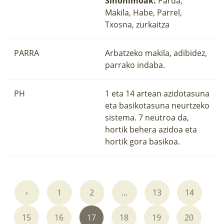
Sinonimoak:
Parda,
Makila, Habe, Parrel,
Txosna, zurkaitza
PARRA
Arbatzeko makila, adibidez,
parrako indaba.
PH
1 eta 14 artean azidotasuna
eta basikotasuna neurtzeko
sistema. 7 neutroa da,
hortik behera azidoa eta
hortik gora basikoa.
‹
1
2
...
13
14
15
16
17
18
19
20