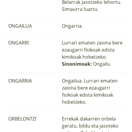
Belarrak jasotzeko lehortu.
Simaurra luartu.
ONGAILUA
Ongarria.
ONGARRI
Lurrari ematen zaiona bere
ezaugarri fisikoak edota
kimikoak hobetzeko.
Sinonimoak:
Ongailu
ONGARRIA
Ongailua. Lurrari ematen
zaiona bere ezaugarri
fisikoak edota kimikoak
hobetzeko.
ORBELONTZI
Errekak dakarren orbela
geratu, bildu eta jasoteko