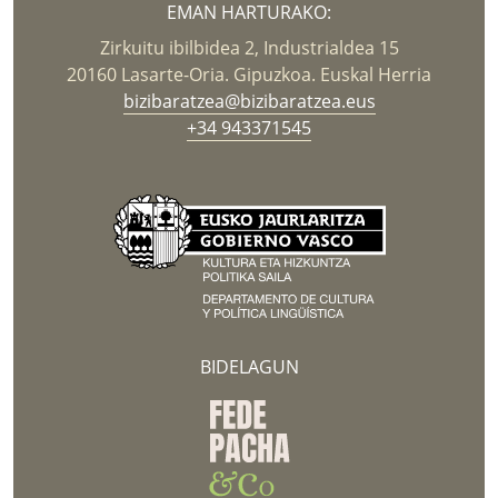
EMAN HARTURAKO:
Zirkuitu ibilbidea 2, Industrialdea 15
20160 Lasarte-Oria. Gipuzkoa. Euskal Herria
bizibaratzea@bizibaratzea.eus
+34 943371545
BIDELAGUN