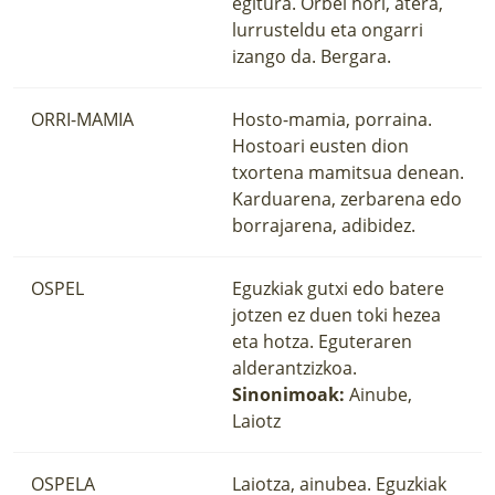
egitura. Orbel hori, atera,
lurrusteldu eta ongarri
izango da. Bergara.
ORRI-MAMIA
Hosto-mamia, porraina.
Hostoari eusten dion
txortena mamitsua denean.
Karduarena, zerbarena edo
borrajarena, adibidez.
OSPEL
Eguzkiak gutxi edo batere
jotzen ez duen toki hezea
eta hotza. Eguteraren
alderantzizkoa.
Sinonimoak:
Ainube,
Laiotz
OSPELA
Laiotza, ainubea. Eguzkiak