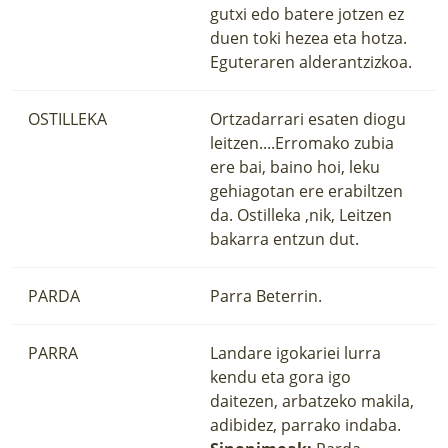
gutxi edo batere jotzen ez
duen toki hezea eta hotza.
Eguteraren alderantzizkoa.
OSTILLEKA
Ortzadarrari esaten diogu
leitzen....Erromako zubia
ere bai, baino hoi, leku
gehiagotan ere erabiltzen
da. Ostilleka ,nik, Leitzen
bakarra entzun dut.
PARDA
Parra Beterrin.
PARRA
Landare igokariei lurra
kendu eta gora igo
daitezen, arbatzeko makila,
adibidez, parrako indaba.