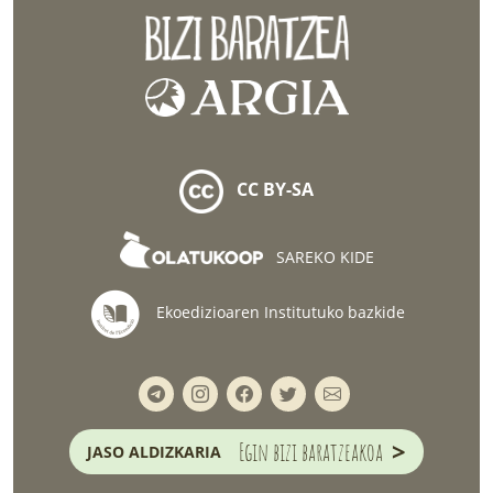
CC BY-SA
SAREKO KIDE
Ekoedizioaren Institutuko bazkide
>
Egin bizi baratzeakoa
JASO ALDIZKARIA