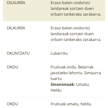
OILAURRA
Eraso baten ondorioz
landareak sortzen duen
orbain tankerako zarakarra.
OILAURRA
Eraso baten ondorioz
landareak sortzen duen
orbain tankerako zarakarra.
OKUNTZATU
Luberritu
ONDU
Fruituak ondu. Belarrak
jasotzeko lehortu. Simaurra
luartu.
Sinonimoak:
Umatu,
Heldu
ONDU
Fruituak umatu, heldu.