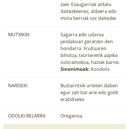
zaie. Ezaugarriak aldatu
daitezkeenez, aldaera edo
mota berriak sor daitezke.
MUTXIKIN
Sagarra edo udarea
jandakoan geratzen den
hondarra. Fruituaren
bihotza, txortenetik azpiko
zulorainokoa, haziak barne.
Sinonimoak:
Kondotx
NARDEKI
Buztarritxik urteten daben
egur zati bat arie edo goldi
erabiltxeko
ODOLKI-BELARRA
Oreganoa.