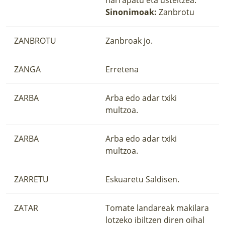
Sinonimoak:
Zanbrotu
ZANBROTU
Zanbroak jo.
ZANGA
Erretena
ZARBA
Arba edo adar txiki
multzoa.
ZARBA
Arba edo adar txiki
multzoa.
ZARRETU
Eskuaretu Saldisen.
ZATAR
Tomate landareak makilara
lotzeko ibiltzen diren oihal