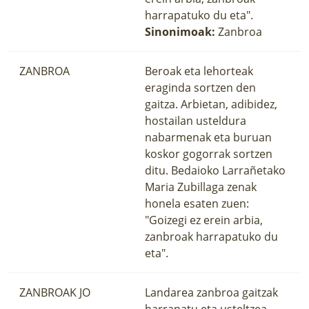
harrapatuko du eta".
Sinonimoak:
Zanbroa
ZANBROA
Beroak eta lehorteak
eraginda sortzen den
gaitza. Arbietan, adibidez,
hostailan usteldura
nabarmenak eta buruan
koskor gogorrak sortzen
ditu. Bedaioko Larrañetako
Maria Zubillaga zenak
honela esaten zuen:
"Goizegi ez erein arbia,
zanbroak harrapatuko du
eta".
ZANBROAK JO
Landarea zanbroa gaitzak
harrapatu eta usteltzea.