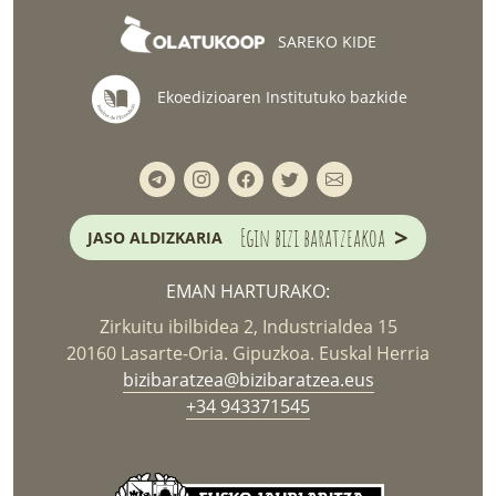
SAREKO KIDE
Ekoedizioaren Institutuko bazkide
>
Egin bizi baratzeakoa
JASO ALDIZKARIA
EMAN HARTURAKO:
Zirkuitu ibilbidea 2, Industrialdea 15
20160 Lasarte-Oria. Gipuzkoa. Euskal Herria
bizibaratzea@bizibaratzea.eus
+34 943371545