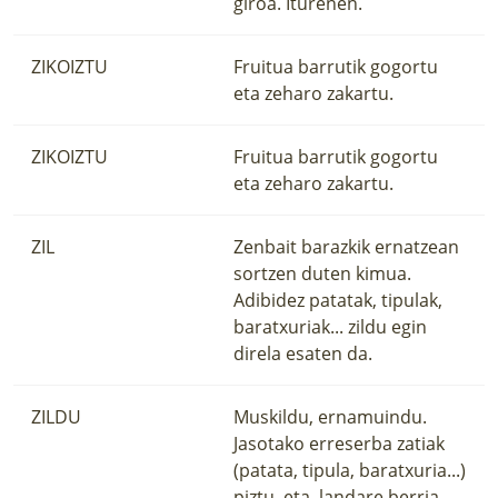
giroa. Iturenen.
ZIKOIZTU
Fruitua barrutik gogortu
eta zeharo zakartu.
ZIKOIZTU
Fruitua barrutik gogortu
eta zeharo zakartu.
ZIL
Zenbait barazkik ernatzean
sortzen duten kimua.
Adibidez patatak, tipulak,
baratxuriak... zildu egin
direla esaten da.
ZILDU
Muskildu, ernamuindu.
Jasotako erreserba zatiak
(patata, tipula, baratxuria...)
piztu, eta, landare berria