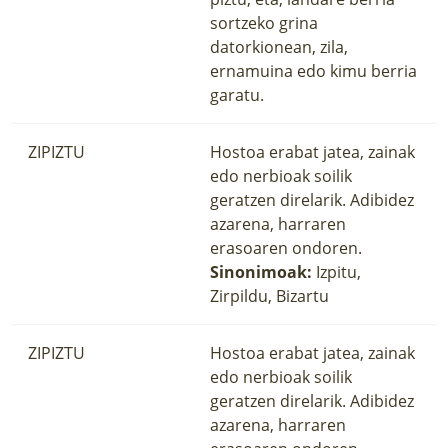
sortzeko grina
datorkionean, zila,
ernamuina edo kimu berria
garatu.
ZIPIZTU
Hostoa erabat jatea, zainak
edo nerbioak soilik
geratzen direlarik. Adibidez
azarena, harraren
erasoaren ondoren.
Sinonimoak:
Izpitu,
Zirpildu, Bizartu
ZIPIZTU
Hostoa erabat jatea, zainak
edo nerbioak soilik
geratzen direlarik. Adibidez
azarena, harraren