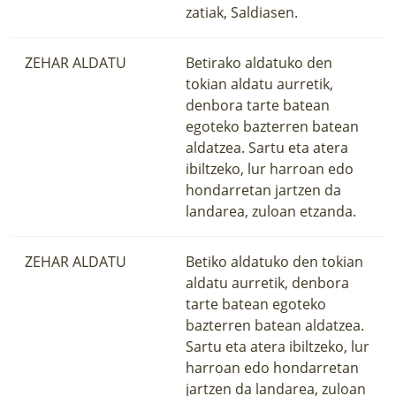
zatiak, Saldiasen.
ZEHAR ALDATU
Betirako aldatuko den
tokian aldatu aurretik,
denbora tarte batean
egoteko bazterren batean
aldatzea. Sartu eta atera
ibiltzeko, lur harroan edo
hondarretan jartzen da
landarea, zuloan etzanda.
ZEHAR ALDATU
Betiko aldatuko den tokian
aldatu aurretik, denbora
tarte batean egoteko
bazterren batean aldatzea.
Sartu eta atera ibiltzeko, lur
harroan edo hondarretan
jartzen da landarea, zuloan