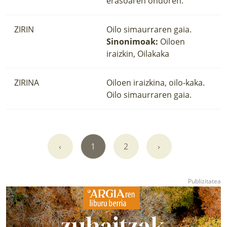
erasoaren ondoren.
ZIRIN
Oilo simaurraren gaia.
Sinonimoak:
Oiloen
iraizkin, Oilakaka
ZIRINA
Oiloen iraizkina, oilo-kaka.
Oilo simaurraren gaia.
‹
1
2
›