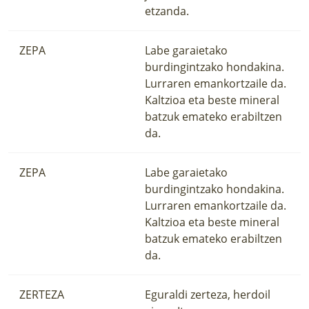
etzanda.
ZEPA
Labe garaietako
burdingintzako hondakina.
Lurraren emankortzaile da.
Kaltzioa eta beste mineral
batzuk emateko erabiltzen
da.
ZEPA
Labe garaietako
burdingintzako hondakina.
Lurraren emankortzaile da.
Kaltzioa eta beste mineral
batzuk emateko erabiltzen
da.
ZERTEZA
Eguraldi zerteza, herdoil