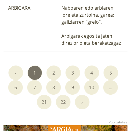
ARBIGARA
Naboaren edo arbiaren
lore eta zurtoina, garea;
galiziarren "grelo".
Arbigarak egosita jaten
direz orio eta berakatzagaz
‹
1
2
3
4
5
6
7
8
9
10
...
21
22
›