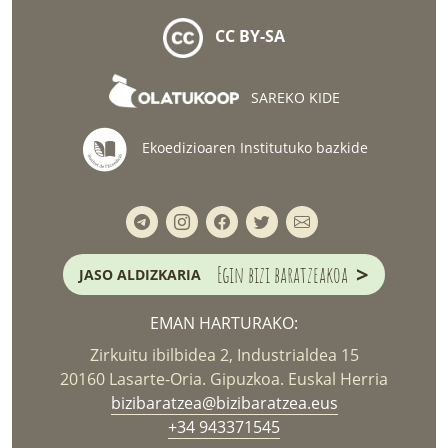
CC BY-SA
SAREKO KIDE
Ekoedizioaren Institutuko bazkide
>
Egin bizi baratzeakoa
JASO ALDIZKARIA
EMAN HARTURAKO:
Zirkuitu ibilbidea 2, Industrialdea 15
20160 Lasarte-Oria. Gipuzkoa. Euskal Herria
bizibaratzea@bizibaratzea.eus
+34 943371545