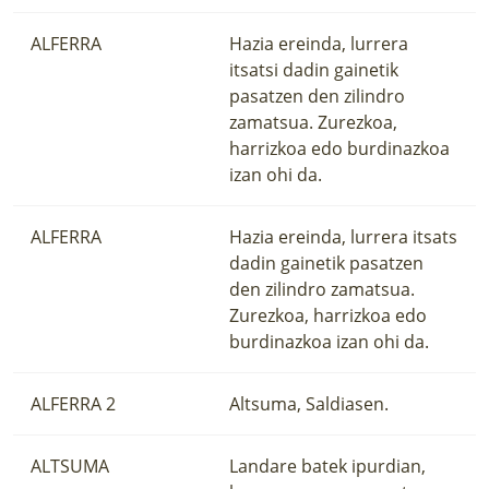
ALFERRA
Hazia ereinda, lurrera
itsatsi dadin gainetik
pasatzen den zilindro
zamatsua. Zurezkoa,
harrizkoa edo burdinazkoa
izan ohi da.
ALFERRA
Hazia ereinda, lurrera itsats
dadin gainetik pasatzen
den zilindro zamatsua.
Zurezkoa, harrizkoa edo
burdinazkoa izan ohi da.
ALFERRA 2
Altsuma, Saldiasen.
ALTSUMA
Landare batek ipurdian,