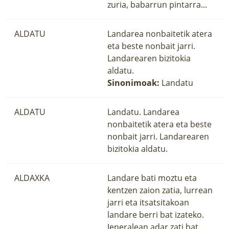
zuria, babarrun pintarra...
ALDATU
Landarea nonbaitetik atera
eta beste nonbait jarri.
Landarearen bizitokia
aldatu.
Sinonimoak:
Landatu
ALDATU
Landatu. Landarea
nonbaitetik atera eta beste
nonbait jarri. Landarearen
bizitokia aldatu.
ALDAXKA
Landare bati moztu eta
kentzen zaion zatia, lurrean
jarri eta itsatsitakoan
landare berri bat izateko.
Jeneralean adar zati bat