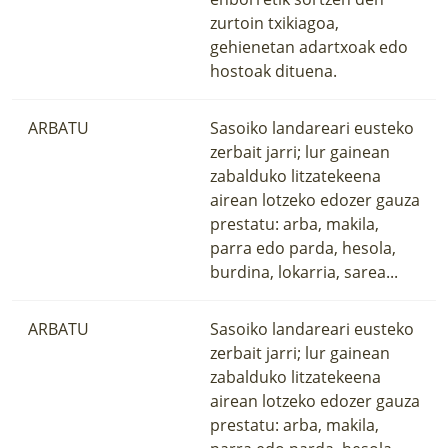
zurtoin txikiagoa,
gehienetan adartxoak edo
hostoak dituena.
ARBATU
Sasoiko landareari eusteko
zerbait jarri; lur gainean
zabalduko litzatekeena
airean lotzeko edozer gauza
prestatu: arba, makila,
parra edo parda, hesola,
burdina, lokarria, sarea...
ARBATU
Sasoiko landareari eusteko
zerbait jarri; lur gainean
zabalduko litzatekeena
airean lotzeko edozer gauza
prestatu: arba, makila,