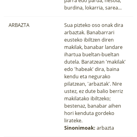
parra edo parda, hesola,
burdina, lokarria, sarea...
ARBAZTA
Sua pizteko oso onak dira
arbaztak. Banabarrari
eusteko ibiltzen diren
makilak, banabar landare
ihartua bueltan-bueltan
dutela. Baratzean 'makilak'
edo 'habeak' dira, baina
kendu eta negurako
pilatzean, 'arbaztak'. Nire
ustez, ez dute balio berriz
makilatako ibiltzeko;
bestenaz, banabar aihen
hori kenduta gordeko
lirateke.
Sinonimoak:
arbazta