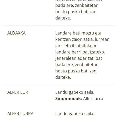
bada ere, zenbaitetan
hosto puska bat izan
daiteke.
ALDAXKA
Landare bati moztu eta
kentzen zaion zatia, lurrean
jarri eta itsatsitakoan
landare berri bat izateko.
Jeneralean adar zati bat
bada ere, zenbaitetan
hosto puska bat izan
daiteke.
ALFER LUR
Landu gabeko saila.
Sinonimoak:
Alfer lurra
ALFER LURRA
Landu gabeko saila.