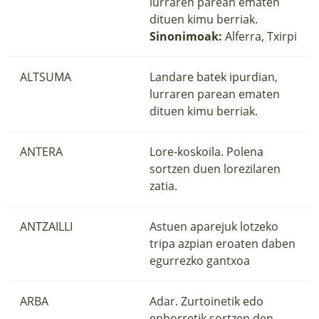
lurraren parean ematen
dituen kimu berriak.
Sinonimoak:
Alferra, Txirpi
ALTSUMA
Landare batek ipurdian,
lurraren parean ematen
dituen kimu berriak.
ANTERA
Lore-koskoila. Polena
sortzen duen lorezilaren
zatia.
ANTZAILLI
Astuen aparejuk lotzeko
tripa azpian eroaten daben
egurrezko gantxoa
ARBA
Adar. Zurtoinetik edo
enborretik sortzen den