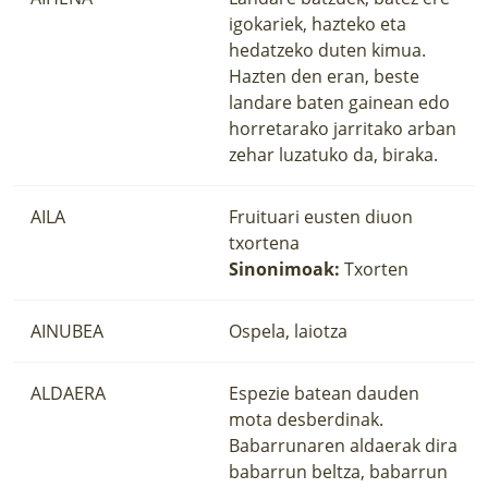
igokariek, hazteko eta
hedatzeko duten kimua.
Hazten den eran, beste
landare baten gainean edo
horretarako jarritako arban
zehar luzatuko da, biraka.
AILA
Fruituari eusten diuon
txortena
Sinonimoak:
Txorten
AINUBEA
Ospela, laiotza
ALDAERA
Espezie batean dauden
mota desberdinak.
Babarrunaren aldaerak dira
babarrun beltza, babarrun