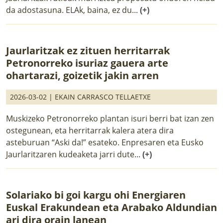
da adostasuna. ELAk, baina, ez du...
(+)
Jaurlaritzak ez zituen herritarrak
Petronorreko isuriaz gauera arte
ohartarazi, goizetik jakin arren
2026-03-02 |
EKAIN CARRASCO TELLAETXE
Muskizeko Petronorreko plantan isuri berri bat izan zen
ostegunean, eta herritarrak kalera atera dira
asteburuan “Aski da!” esateko. Enpresaren eta Eusko
Jaurlaritzaren kudeaketa jarri dute...
(+)
Solariako bi goi kargu ohi Energiaren
Euskal Erakundean eta Arabako Aldundian
ari dira orain lanean