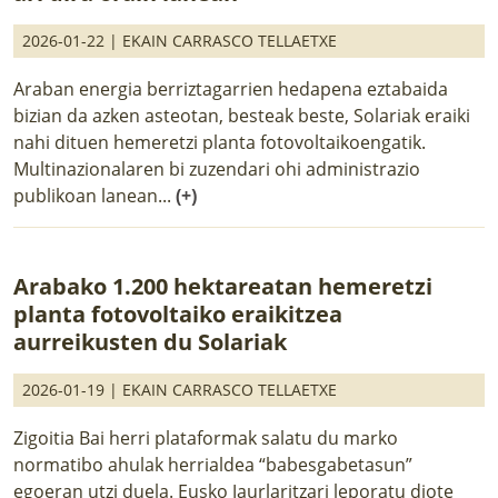
2026-01-22 |
EKAIN CARRASCO TELLAETXE
Araban energia berriztagarrien hedapena eztabaida
bizian da azken asteotan, besteak beste, Solariak eraiki
nahi dituen hemeretzi planta fotovoltaikoengatik.
Multinazionalaren bi zuzendari ohi administrazio
publikoan lanean...
(+)
Arabako 1.200 hektareatan hemeretzi
planta fotovoltaiko eraikitzea
aurreikusten du Solariak
2026-01-19 |
EKAIN CARRASCO TELLAETXE
Zigoitia Bai herri plataformak salatu du marko
normatibo ahulak herrialdea “babesgabetasun”
egoeran utzi duela. Eusko Jaurlaritzari leporatu diote