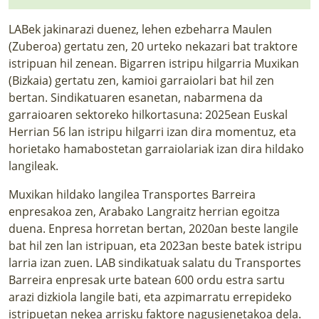
LABek jakinarazi duenez, lehen ezbeharra Maulen
(Zuberoa) gertatu zen, 20 urteko nekazari bat traktore
istripuan hil zenean. Bigarren istripu hilgarria Muxikan
(Bizkaia) gertatu zen, kamioi garraiolari bat hil zen
bertan. Sindikatuaren esanetan, nabarmena da
garraioaren sektoreko hilkortasuna: 2025ean Euskal
Herrian 56 lan istripu hilgarri izan dira momentuz, eta
horietako hamabostetan garraiolariak izan dira hildako
langileak.
Muxikan hildako langilea Transportes Barreira
enpresakoa zen, Arabako Langraitz herrian egoitza
duena. Enpresa horretan bertan, 2020an beste langile
bat hil zen lan istripuan, eta 2023an beste batek istripu
larria izan zuen. LAB sindikatuak salatu du Transportes
Barreira enpresak urte batean 600 ordu estra sartu
arazi dizkiola langile bati, eta azpimarratu errepideko
istripuetan nekea arrisku faktore nagusienetakoa dela.