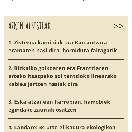
>>
AZKEN ALBISTEAK
1. Zisterna kamioiak ura Karrantzara
eramaten hasi dira, hornidura faltagatik
2. Bizkaiko golkoaren eta Frantziaren
arteko itsaspeko goi tentsioko linearako
kablea jartzen hasiak dira
3. Eskalatzaileen harrobian, harrobiek
egindako zauriak osatzen
4. Landare: 34 urte elikadura ekologikoa