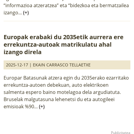
“informazioa atzeratzea” eta “bidezkoa eta bermatzailea
izango...
(+)
Europak erabaki du 2035etik aurrera ere
errekuntza-autoak matrikulatu ahal
izango direla
2025-12-17 |
EKAIN CARRASCO TELLAETXE
Europar Batasunak atzera egin du 2035erako ezarritako
errekuntza-autoen debekuan, auto elektrikoen
salmenta espero baino motelagoa dela argudiatuta.
Bruselak malgutasuna lehenetsi du eta autogileei
emisioak %90...
(+)