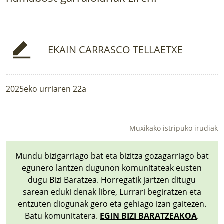
LURRAREN AGENDA
AZOKA
EKAIN CARRASCO TELLAETXE
2025eko urriaren 22a
Muxikako istripuko irudiak
Mundu bizigarriago bat eta bizitza gozagarriago bat
egunero lantzen dugunon komunitateak eusten
dugu Bizi Baratzea. Horregatik jartzen ditugu
sarean eduki denak libre, Lurrari begiratzen eta
entzuten diogunak gero eta gehiago izan gaitezen.
Batu komunitatera.
EGIN BIZI BARATZEAKOA
.