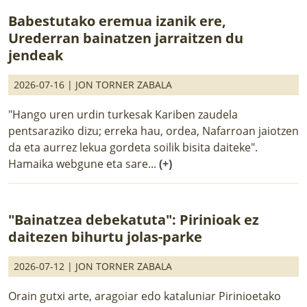
Babestutako eremua izanik ere,
Urederran bainatzen jarraitzen du
jendeak
2026-07-16 |
JON TORNER ZABALA
"Hango uren urdin turkesak Kariben zaudela
pentsaraziko dizu; erreka hau, ordea, Nafarroan jaiotzen
da eta aurrez lekua gordeta soilik bisita daiteke".
Hamaika webgune eta sare...
(+)
"Bainatzea debekatuta": Pirinioak ez
daitezen bihurtu jolas-parke
2026-07-12 |
JON TORNER ZABALA
Orain gutxi arte, aragoiar edo kataluniar Pirinioetako