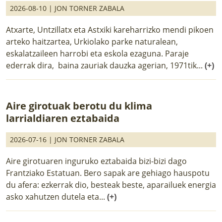
2026-08-10 |
JON TORNER ZABALA
Atxarte, Untzillatx eta Astxiki kareharrizko mendi pikoen
arteko haitzartea, Urkiolako parke naturalean,
eskalatzaileen harrobi eta eskola ezaguna. Paraje
ederrak dira, baina zauriak dauzka agerian, 1971tik...
(+)
Aire girotuak berotu du klima
larrialdiaren eztabaida
2026-07-16 |
JON TORNER ZABALA
Aire girotuaren inguruko eztabaida bizi-bizi dago
Frantziako Estatuan. Bero sapak are gehiago hauspotu
du afera: ezkerrak dio, besteak beste, aparailuek energia
asko xahutzen dutela eta...
(+)