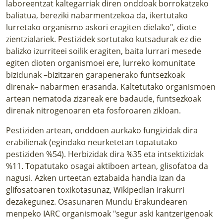
laboreentzat kaltegarriak diren onddoak borrokatzeko
baliatua, bereziki nabarmentzekoa da, ikertutako
lurretako organismo askori eragiten dielako", diote
zientzialariek. Pestizidek sortutako kutsadurak ez die
balizko izurriteei soilik eragiten, baita lurrari mesede
egiten dioten organismoei ere, lurreko komunitate
bizidunak –bizitzaren garapenerako funtsezkoak
direnak– nabarmen erasanda. Kaltetutako organismoen
artean
nematoda zizareak
ere badaude, funtsezkoak
direnak nitrogenoaren eta fosforoaren zikloan.
Pestiziden artean, onddoen aurkako fungizidak dira
erabilienak (egindako neurketetan topatutako
pestiziden %54). Herbizidak dira %35 eta intsektizidak
%11. Topatutako osagai aktiboen artean, glisofatoa da
nagusi. Azken urteetan eztabaida handia izan da
glifosatoaren toxikotasunaz,
Wikipedian
irakurri
dezakegunez. Osasunaren Mundu Erakundearen
menpeko IARC organismoak "segur aski kantzerigenoak