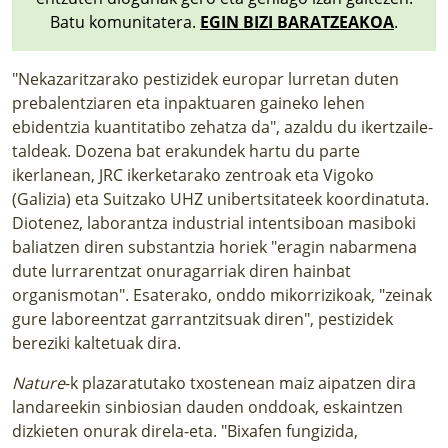
Batu komunitatera.
EGIN BIZI BARATZEAKOA
.
"Nekazaritzarako pestizidek europar lurretan duten
prebalentziaren eta inpaktuaren gaineko lehen
ebidentzia kuantitatibo zehatza da", azaldu du ikertzaile-
taldeak. Dozena bat erakundek hartu du parte
ikerlanean, JRC ikerketarako zentroak eta Vigoko
(Galizia) eta Suitzako UHZ unibertsitateek koordinatuta.
Diotenez, laborantza industrial intentsiboan masiboki
baliatzen diren substantzia horiek "eragin nabarmena
dute lurrarentzat onuragarriak diren hainbat
organismotan". Esaterako,
onddo mikorrizikoak
, "zeinak
gure laboreentzat garrantzitsuak diren", pestizidek
bereziki kaltetuak dira.
Nature
-k plazaratutako txostenean
maiz aipatzen dira
landareekin sinbiosian dauden onddoak, eskaintzen
dizkieten onurak direla-eta. "Bixafen fungizida,