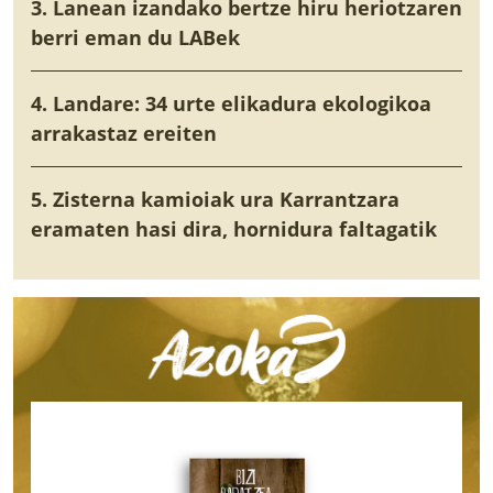
3. Lanean izandako bertze hiru heriotzaren
berri eman du LABek
4. Landare: 34 urte elikadura ekologikoa
arrakastaz ereiten
5. Zisterna kamioiak ura Karrantzara
eramaten hasi dira, hornidura faltagatik