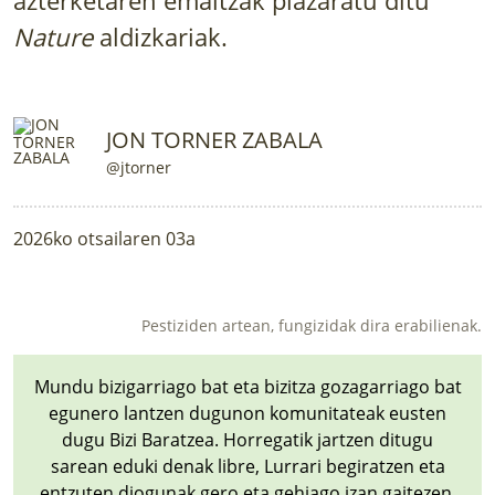
LURRAREN AGENDA
Nature
aldizkariak.
AZOKA
JON TORNER ZABALA
@jtorner
2026ko otsailaren 03a
Pestiziden artean, fungizidak dira erabilienak.
Mundu bizigarriago bat eta bizitza gozagarriago bat
egunero lantzen dugunon komunitateak eusten
dugu Bizi Baratzea. Horregatik jartzen ditugu
sarean eduki denak libre, Lurrari begiratzen eta
entzuten diogunak gero eta gehiago izan gaitezen.