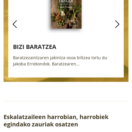
BIZI BARATZEA
Baratzezaintzaren jakintza osoa biltzea lortu du
L
Jakoba Errekondok. Baratzearen...
i
Eskalatzaileen harrobian, harrobiek
egindako zauriak osatzen