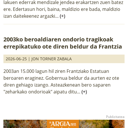
lakuen ederrak mendizale jendea erakartzen zuen batez
ere. Edertasun hori, baina, maldizio ere bada, maldizio
izan daitekeenez argazki...
(+)
2003ko beroaldiaren ondorio tragikoak
errepikatuko ote diren beldur da Frantzia
2026-06-25 |
JON TORNER ZABALA
2003an 15.000 lagun hil ziren Frantziako Estatuan
beroaren eraginez. Gobernua beldur da aurten ez ote
diren gehiago izango. Asteazkenean bero saparen
"zeharkako ondorioak" aipatu ditu...
(+)