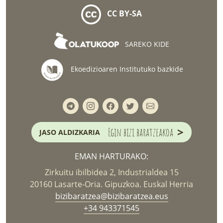
CC BY-SA
SAREKO KIDE
Ekoedizioaren Institutuko bazkide
>
Egin bizi baratzeakoa
JASO ALDIZKARIA
EMAN HARTURAKO:
Zirkuitu ibilbidea 2, Industrialdea 15
20160 Lasarte-Oria. Gipuzkoa. Euskal Herria
bizibaratzea@bizibaratzea.eus
+34 943371545