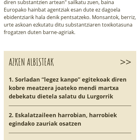
diren substantzien artean" sailkatu zuen, baina
Europako hainbat agentziak esan dute ez dagoela
ebidentziarik hala denik pentsatzeko. Monsantok, berriz,
urte askoan ezkutatu ditu substantziaren toxikotasuna
frogatzen duten barne-agiriak.
>>
AZKEN ALBISTEAK
1. Sorladan “legez kanpo” egitekoak diren
kobre meatzera joateko mendi martxa
debekatu dietela salatu du Lurgorrik
2. Eskalatzaileen harrobian, harrobiek
egindako zauriak osatzen