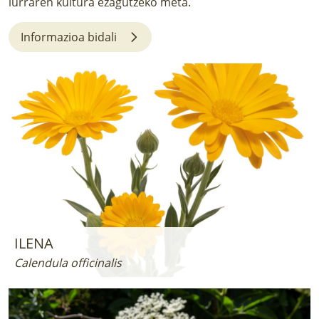
lurraren kultura ezagutzeko meta.
LURRAREN AGENDA
Informazioa bidali
AZOKA
ILENA
Calendula officinalis