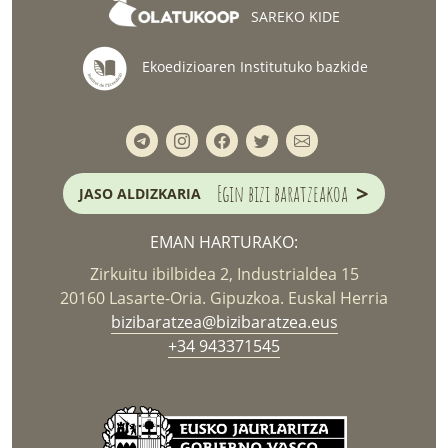
SAREKO KIDE
Ekoedizioaren Institutuko bazkide
>
Egin bizi baratzeakoa
JASO ALDIZKARIA
EMAN HARTURAKO:
Zirkuitu ibilbidea 2, Industrialdea 15
20160 Lasarte-Oria. Gipuzkoa. Euskal Herria
bizibaratzea@bizibaratzea.eus
+34 943371545