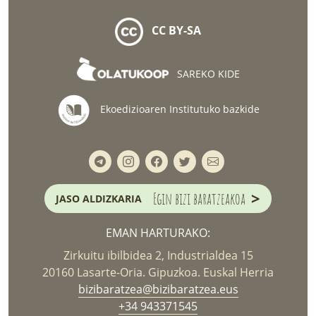
CC BY-SA
SAREKO KIDE
Ekoedizioaren Institutuko bazkide
>
Egin bizi baratzeakoa
JASO ALDIZKARIA
EMAN HARTURAKO:
Zirkuitu ibilbidea 2, Industrialdea 15
20160 Lasarte-Oria. Gipuzkoa. Euskal Herria
bizibaratzea@bizibaratzea.eus
+34 943371545