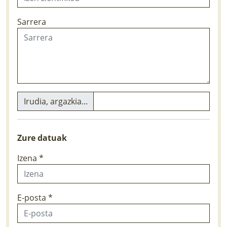
LURRAREN AGENDA
Sarrera
AZOKA
Irudia, argazkia...
Zure datuak
Izena *
E-posta *