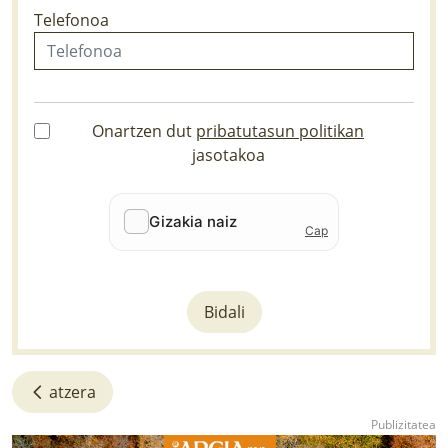
Telefonoa
Onartzen dut
pribatutasun politikan
jasotakoa
Bidali
atzera