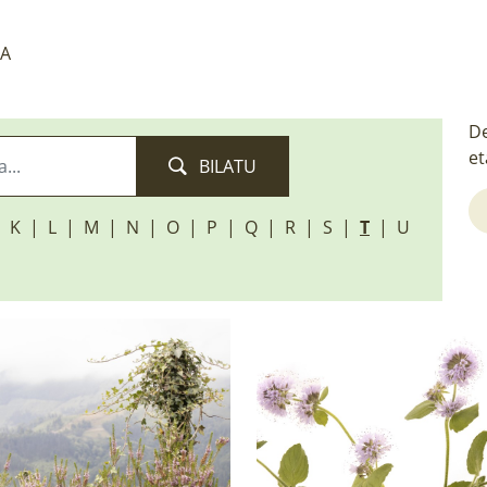
NA
De
et
BILATU
K
L
M
N
O
P
Q
R
S
T
U