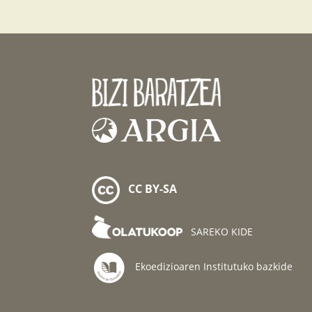
CC BY-SA
SAREKO KIDE
Ekoedizioaren Institutuko bazkide