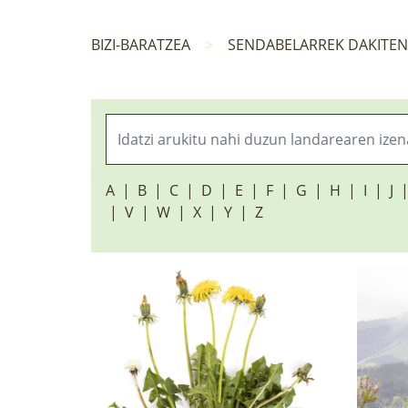
BIZI-BARATZEA
SENDABELARREK DAKITE
A
B
C
D
E
F
G
H
I
J
V
W
X
Y
Z