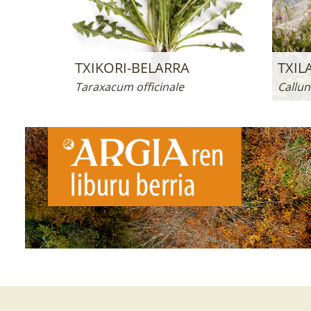
TXIKORI-BELARRA
TXIL
Taraxacum officinale
Callun