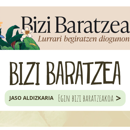
>
Egin bizi baratzeakoa
JASO ALDIZKARIA