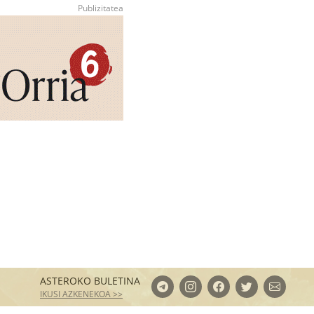
ASTEROKO BULETINA
IKUSI AZKENEKOA >>