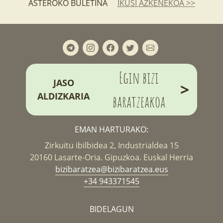
ASTEROKO BULETINA
IKUSI AZKENEKOA >>
Egin bizi
JASO
>
ALDIZKARIA
baratzeakoa
EMAN HARTURAKO:
Zirkuitu ibilbidea 2, Industrialdea 15
20160 Lasarte-Oria. Gipuzkoa. Euskal Herria
bizibaratzea@bizibaratzea.eus
+34 943371545
BIDELAGUN