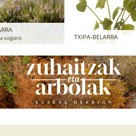
ARRA
TXIPA-BELARRA
a vulgaris