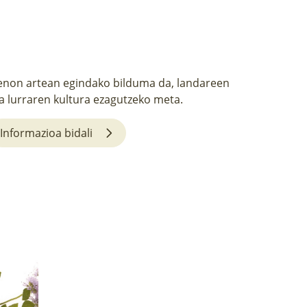
non artean egindako bilduma da, landareen
a lurraren kultura ezagutzeko meta.
Informazioa bidali