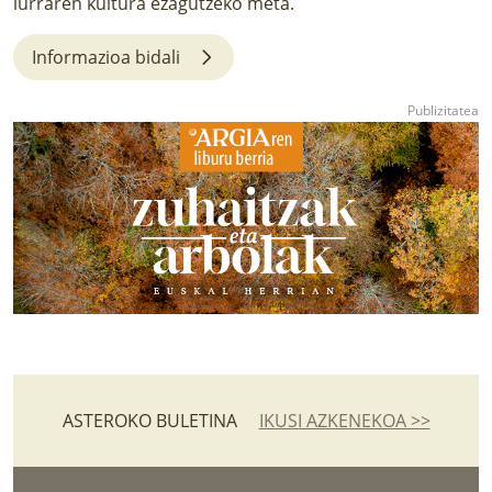
lurraren kultura ezagutzeko meta.
LURRAREN AGENDA
Informazioa bidali
AZOKA
ASTEROKO BULETINA
IKUSI AZKENEKOA >>