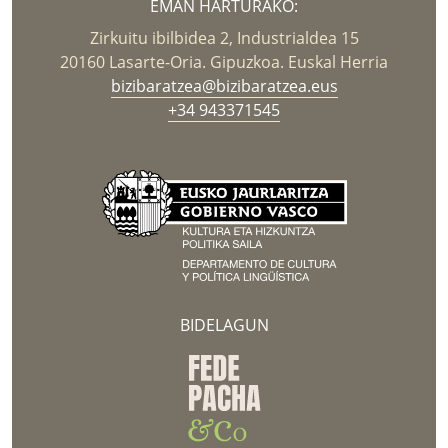
EMAN HARTURAKO:
Zirkuitu ibilbidea 2, Industrialdea 15
20160 Lasarte-Oria. Gipuzkoa. Euskal Herria
bizibaratzea@bizibaratzea.eus
+34 943371545
BIDELAGUN