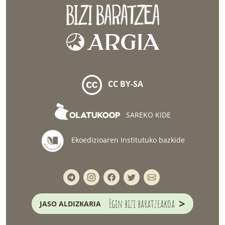
CC BY-SA
SAREKO KIDE
Ekoedizioaren Institutuko bazkide
>
Egin bizi baratzeakoa
JASO ALDIZKARIA