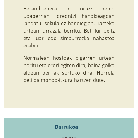
Beranduenera bi urtez behin
udaberrian loreontzi handixeagoan
landatu. sekula ez handiegian. Tarteko
urtean lurrazala berritu. Beti lur beltz
eta luar edo simaurrezko nahastea
erabili.
Normalean hostoak bigarren urtean
horitu eta erori egiten dira, baina goiko
aldean berriak sortuko dira. Horrela
beti palmondo-itxura hartzen dute.
Barrukoa