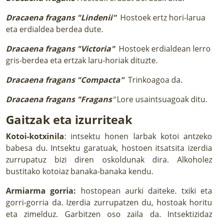
Dracaena fragans "Lindenii"
Hostoek ertz hori-larua
eta erdialdea berdea dute.
Dracaena fragans "Victoria"
Hostoek erdialdean lerro
gris-berdea eta ertzak laru-horiak dituzte.
Dracaena fragans "Compacta"
Trinkoagoa da.
Dracaena fragans "Fragans
"
Lore usaintsuagoak ditu.
Gaitzak eta izurriteak
Kotoi-kotxinila
: intsektu honen larbak kotoi antzeko
babesa du. Intsektu garatuak, hostoen itsatsita izerdia
zurrupatuz bizi diren oskoldunak dira. Alkoholez
bustitako kotoiaz banaka-banaka kendu.
Armiarma gorria:
hostopean aurki daiteke. txiki eta
gorri-gorria da. Izerdia zurrupatzen du, hostoak horitu
eta zimelduz. Garbitzen oso zaila da. Intsektizidaz