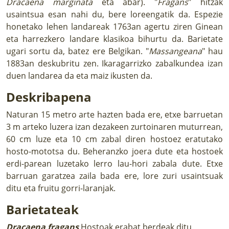
Dracaena marginata
eta abar). "
Fragans
" hitzak
usaintsua esan nahi du, bere loreengatik da. Espezie
honetako lehen landareak 1763an agertu ziren Ginean
eta harrezkero landare klasikoa bihurtu da. Barietate
ugari sortu da, batez ere Belgikan. "
Massangeana
" hau
1883an deskubritu zen. Ikaragarrizko zabalkundea izan
duen landarea da eta maiz ikusten da.
Deskribapena
Naturan 15 metro arte hazten bada ere, etxe barruetan
3 m arteko luzera izan dezakeen zurtoinaren muturrean,
60 cm luze eta 10 cm zabal diren hostoez eratutako
hosto-mototsa du. Beheranzko joera dute eta hostoek
erdi-parean luzetako lerro lau-hori zabala dute. Etxe
barruan garatzea zaila bada ere, lore zuri usaintsuak
ditu eta fruitu gorri-laranjak.
Barietateak
Dracaena fragans
Hostoak erabat berdeak ditu.