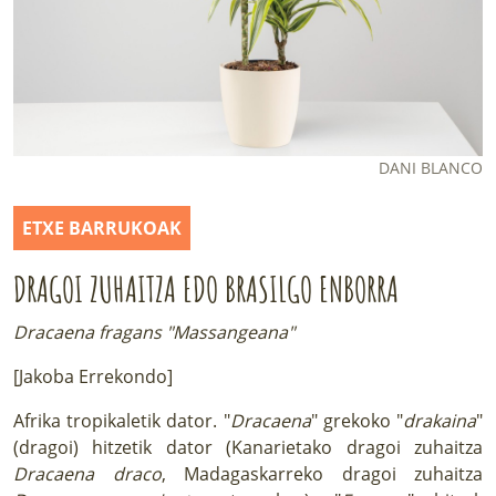
LURRAREN AGENDA
AZOKA
DANI BLANCO
ETXE BARRUKOAK
DRAGOI ZUHAITZA EDO BRASILGO ENBORRA
Dracaena fragans "Massangeana"
[Jakoba Errekondo]
Afrika tropikaletik dator. "
Dracaena
" grekoko "
drakaina
"
(dragoi) hitzetik dator (Kanarietako dragoi zuhaitza
Dracaena draco
, Madagaskarreko dragoi zuhaitza