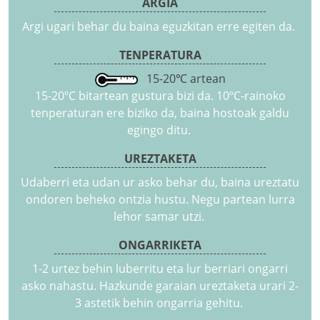
ARGIA
Argi ugari behar du baina eguzkitan erre egiten da.
TENPERATURA
15-20℃ artean
15-20ºC bitartean gustura bizi da. 10ºC-rainoko
tenperaturan ere biziko da, baina hostoak galdu
egingo ditu.
UREZTAKETA
Udaberri eta udan ur asko behar du, baina ureztatu
ondoren beheko ontzia hustu. Negu partean lurra
lehor samar utzi.
ONGARRIKETA
1-2 urtez behin luberritu eta lur berriari ongarri
asko nahastu. Hazkunde garaian ureztaketa urari 2-
3 astetik behin ongarria gehitu.