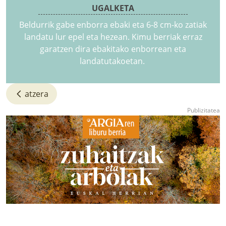
UGALKETA
Beldurrik gabe enborra ebaki eta 6-8 cm-ko zatiak
landatu lur epel eta hezean. Kimu berriak erraz
garatzen dira ebakitako enborrean eta
landatutakoetan.
atzera