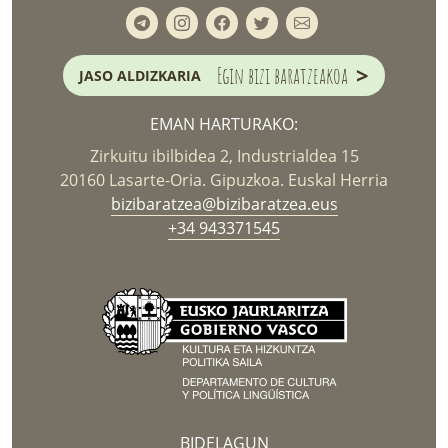
>
Egin bizi baratzeakoa
JASO ALDIZKARIA
EMAN HARTURAKO:
Zirkuitu ibilbidea 2, Industrialdea 15
20160 Lasarte-Oria. Gipuzkoa. Euskal Herria
bizibaratzea@bizibaratzea.eus
+34 943371545
BIDELAGUN