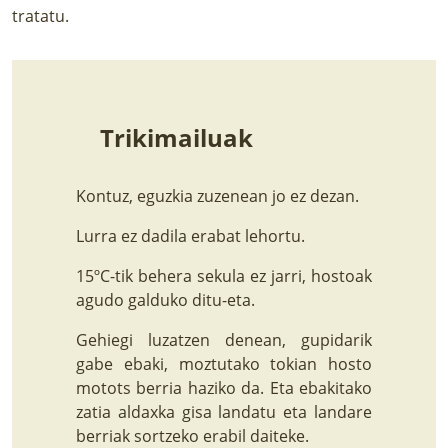
tratatu.
Trikimailuak
Kontuz, eguzkia zuzenean jo ez dezan.
Lurra ez dadila erabat lehortu.
15ºC-tik behera sekula ez jarri, hostoak
agudo galduko ditu-eta.
Gehiegi luzatzen denean, gupidarik
gabe ebaki, moztutako tokian hosto
motots berria haziko da. Eta ebakitako
zatia aldaxka gisa landatu eta landare
berriak sortzeko erabil daiteke.