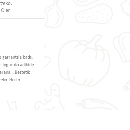
tzeko,
 Oier
e garrantzia badu,
e inguruko adibide
akarana… Bestetik
zeko. Hosto