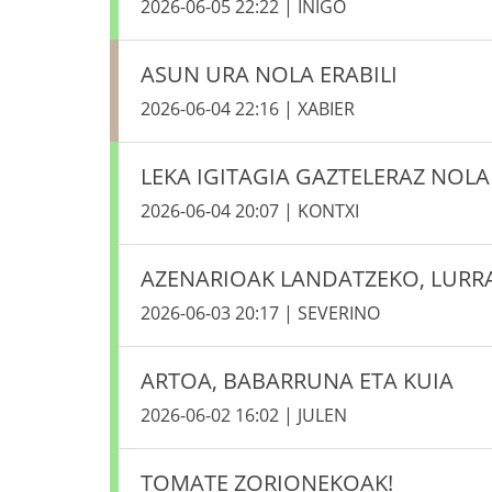
2026-06-05 22:22 | IÑIGO
ASUN URA NOLA ERABILI
2026-06-04 22:16 | XABIER
LEKA IGITAGIA GAZTELERAZ NOLA
2026-06-04 20:07 | KONTXI
AZENARIOAK LANDATZEKO, LURR
2026-06-03 20:17 | SEVERINO
ARTOA, BABARRUNA ETA KUIA
2026-06-02 16:02 | JULEN
TOMATE ZORIONEKOAK!