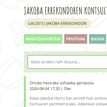
JAKOBA ERREKONDOREN KONTSUL
GALDETU JAKOBA ERREKONDORI
BARATZEA/ORTUA
FRUITUAK
BASOA
Ortuko hesirako zuhaixka aproposa
2026-08-04 17:20 | Oier
Kaixo Jakoba! Hortu bat zerotik hasi asmota
hortuaren perimetrorako. Azkenean zuhaixk