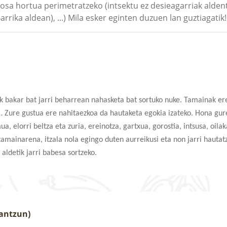
osa hortua perimetratzeko (intsektu ez desieagarriak alden
rika aldean), ...) Mila esker eginten duzuen lan guztiagatik!
k bakar bat jarri beharrean nahasketa bat sortuko nuke. Tamainak er
… Zure gustua ere nahitaezkoa da hautaketa egokia izateko. Hona gur
, elorri beltza eta zuria, ereinotza, gartxua, gorostia, intsusa, oil
 tamainarena, itzala nola egingo duten aurreikusi eta non jarri hautat
aldetik jarri babesa sortzeko.
rantzun)