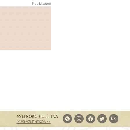
ASTEROKO BULETINA
IKUSI AZKENEKOA >>