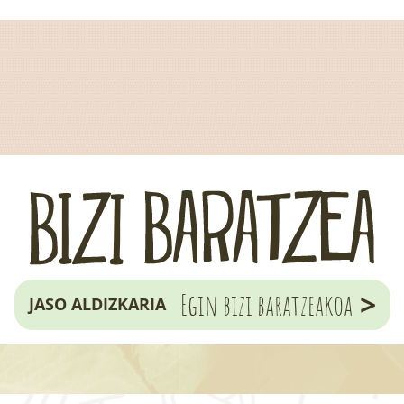
>
Egin bizi baratzeakoa
JASO ALDIZKARIA