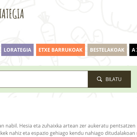
TATEGIA
LORATEGIA
ETXE BARRUKOAK
BESTELAKOAK
A
BILATU
n nabil. Hesia eta zuhaixka artean zer aukeratu pentsatzen ib
ek nahiz eta espazio gehiago kendu nahiago ditudalakoan n