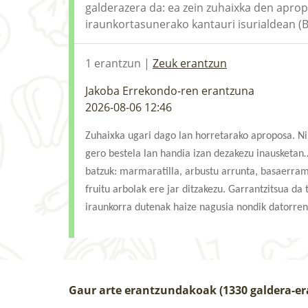
galderazera da: ea zein zuhaixka den aprop
iraunkortasunerako kantauri isurialdean (Bar
1 erantzun |
Zeuk erantzun
Jakoba Errekondo-ren erantzuna
2026-08-06 12:46
Zuhaixka ugari dago lan horretarako aproposa. Ni
gero bestela lan handia izan dezakezu inausketan
batzuk: marmaratilla, arbustu arrunta, basaerramua
fruitu arbolak ere jar ditzakezu. Garrantzitsua da
iraunkorra dutenak haize nagusia nondik datorren 
Gaur arte erantzundakoak (1330 galdera-e