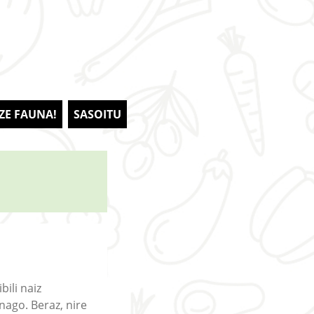
 ZE FAUNA!
SASOITU
ili naiz
ago. Beraz, nire