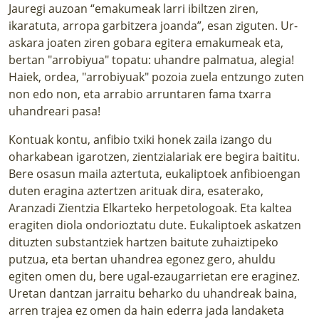
Jauregi auzoan “emakumeak larri ibiltzen ziren,
ikaratuta, arropa garbitzera joanda”, esan ziguten. Ur-
askara joaten ziren gobara egitera emakumeak eta,
bertan "arrobiyua" topatu: uhandre palmatua, alegia!
Haiek, ordea, "arrobiyuak" pozoia zuela entzungo zuten
non edo non, eta arrabio arruntaren fama txarra
uhandreari pasa!
Kontuak kontu, anfibio txiki honek zaila izango du
oharkabean igarotzen, zientzialariak ere begira baititu.
Bere osasun maila aztertuta, eukaliptoek anfibioengan
duten eragina aztertzen arituak dira, esaterako,
Aranzadi Zientzia Elkarteko herpetologoak. Eta kaltea
eragiten diola ondorioztatu dute. Eukaliptoek askatzen
dituzten substantziek hartzen baitute zuhaiztipeko
putzua, eta bertan uhandrea egonez gero, ahuldu
egiten omen du, bere ugal-ezaugarrietan ere eraginez.
Uretan dantzan jarraitu beharko du uhandreak baina,
arren trajea ez omen da hain ederra jada landaketa