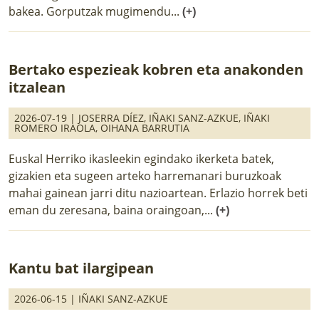
bakea. Gorputzak mugimendu...
(+)
Bertako espezieak kobren eta anakonden
itzalean
2026-07-19 |
JOSERRA DÍEZ
,
IÑAKI SANZ-AZKUE
,
IÑAKI
ROMERO IRAOLA
,
OIHANA BARRUTIA
Euskal Herriko ikasleekin egindako ikerketa batek,
gizakien eta sugeen arteko harremanari buruzkoak
mahai gainean jarri ditu nazioartean. Erlazio horrek beti
eman du zeresana, baina oraingoan,...
(+)
Kantu bat ilargipean
2026-06-15 |
IÑAKI SANZ-AZKUE