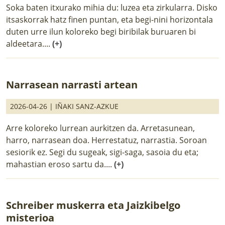
Soka baten itxurako mihia du: luzea eta zirkularra. Disko
itsaskorrak hatz finen puntan, eta begi-nini horizontala
duten urre ilun koloreko begi biribilak buruaren bi
aldeetara....
(+)
Narrasean narrasti artean
2026-04-26 |
IÑAKI SANZ-AZKUE
Arre koloreko lurrean aurkitzen da. Arretasunean,
harro, narrasean doa. Herrestatuz, narrastia. Soroan
sesiorik ez. Segi du sugeak, sigi-saga, sasoia du eta;
mahastian eroso sartu da....
(+)
Schreiber muskerra eta Jaizkibelgo
misterioa