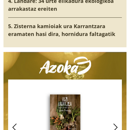
4. Landare: 34 urte elikadura ekologikoa
arrakastaz ereiten
5. Zisterna kamioiak ura Karrantzara
eramaten hasi dira, hornidura faltagatik