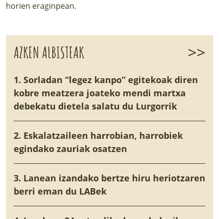
horien eraginpean.
>>
AZKEN ALBISTEAK
1. Sorladan “legez kanpo” egitekoak diren
kobre meatzera joateko mendi martxa
debekatu dietela salatu du Lurgorrik
2. Eskalatzaileen harrobian, harrobiek
egindako zauriak osatzen
3. Lanean izandako bertze hiru heriotzaren
berri eman du LABek