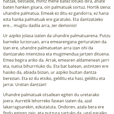
hatzak, bestalde, mintz mehe batez lotuko dira, ahate
baten hanken gisara, oin palmatuak sortuz. Hortik izena:
uhandre palmatua. Emeak ez ditu ez gandorra, ez haria
ezta hanka palmatuak ere garatuko. Eta dantzatzeko
ere… mugitu dadila arra, zer demonio!
Ur azpiko jolasa izaten da uhandre palmatuarena. Putzu
barneko lurzoruan, arra emearengana gerturatzen da.
Izan ere, uhandre palmatuetan arra izan ohi da
dantzarako intentzioa eta mugimendua jartzen dituena.
Emea begira ariko da. Arrak, emearen aldamenean jarri
eta, isatsa bihurrituko du. Eta bat batean, astintzen ere
hasiko da, abiada bizian, ur azpiko buztan dantza
berezian. Eta ez du etsiko, gelditu eta hasi, gelditu eta
jarrai. Uretan dantzan!
Uhandre palmatuak otsailean egiten du uretarako
joera. Aurretik lehorreko fasean izaten da, azal
lakarragoarekin, ezkutatuta. Ondoren, azala bera ere
findu egingo zaio, eta putzura sartuko da, ugal garaiko