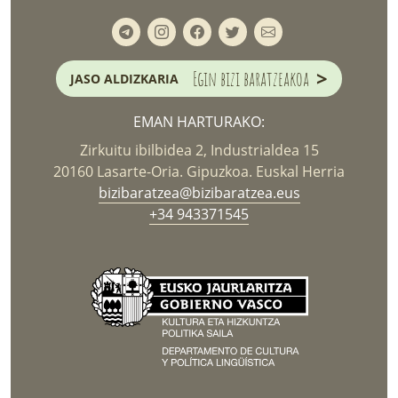
>
Egin bizi baratzeakoa
JASO ALDIZKARIA
EMAN HARTURAKO:
Zirkuitu ibilbidea 2, Industrialdea 15
20160 Lasarte-Oria. Gipuzkoa. Euskal Herria
bizibaratzea@bizibaratzea.eus
+34 943371545