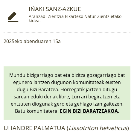
LURRAREN AGENDA
IÑAKI SANZ-AZKUE
Aranzadi Zientzia Elkarteko Natur Zientzietako
AZOKA
kidea.
2025eko abenduaren 15a
Mundu bizigarriago bat eta bizitza gozagarriago bat
egunero lantzen dugunon komunitateak eusten
dugu Bizi Baratzea. Horregatik jartzen ditugu
sarean eduki denak libre, Lurrari begiratzen eta
entzuten diogunak gero eta gehiago izan gaitezen.
Batu komunitatera.
EGIN BIZI BARATZEAKOA
.
UHANDRE PALMATUA (
Lissotriton helveticus
)