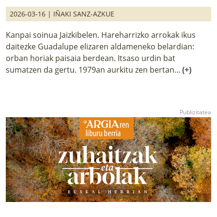
2026-03-16 |
IÑAKI SANZ-AZKUE
Kanpai soinua Jaizkibelen. Hareharrizko arrokak ikus
daitezke Guadalupe elizaren aldameneko belardian:
orban horiak paisaia berdean. Itsaso urdin bat
sumatzen da gertu. 1979an aurkitu zen bertan...
(+)