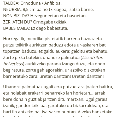
TALDEA: Ornoduna / Anfibioa.
NEURRIA: 8,5 cm baino txikiagoa, isatsa barne.
NON BIZI DA? Hezeguneetan eta basoetan.
ZER JATEN DU? Ornogabe txikiak.
BABES MAILA: Ez dago babestuta.
Horregatik, mendiko pistetatik barrena bazoaz eta
putzu txikirik aurkitzen baduzu edota ur-askaren bat
topatzen baduzu, ez galdu aukera: gelditu eta behatu.
Zorte pixka batekin, uhandre palmatua (
Lissotriton
helveticus
) aurkitzeko parada izango duzu, eta ondo
begiratuta, zorte gehiagorekin, ur azpiko diskotekan
barneratuko zara: uretan dantzan! Uretan dantzan!
Uhandre palmatuak ugaltzera putzuetara joaten baitira,
eta nolabait erakarri beharreko lan horietan… arrak
bere dohain guztiak jartzen ditu martxan. Ugal garaia
izanik, gandor txiki bat garatuko du bizkarraldean, eta
hari fin antzeko bat isatsaren puntan. Atzeko hanketako