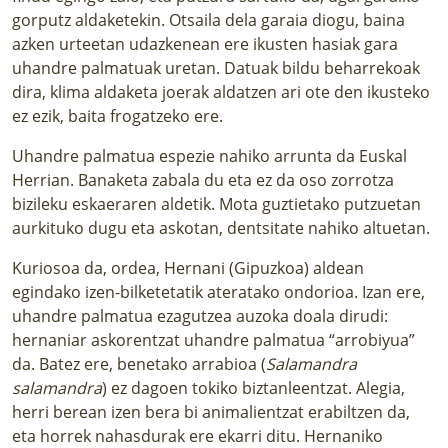
gorputz aldaketekin. Otsaila dela garaia diogu, baina
azken urteetan udazkenean ere ikusten hasiak gara
uhandre palmatuak uretan. Datuak bildu beharrekoak
dira, klima aldaketa joerak aldatzen ari ote den ikusteko
ez ezik, baita frogatzeko ere.
Uhandre palmatua espezie nahiko arrunta da Euskal
Herrian. Banaketa zabala du eta ez da oso zorrotza
bizileku eskaeraren aldetik. Mota guztietako putzuetan
aurkituko dugu eta askotan, dentsitate nahiko altuetan.
Kuriosoa da, ordea, Hernani (Gipuzkoa) aldean
egindako izen-bilketetatik ateratako ondorioa. Izan ere,
uhandre palmatua ezagutzea auzoka doala dirudi:
hernaniar askorentzat uhandre palmatua “arrobiyua”
da. Batez ere, benetako arrabioa (
Salamandra
salamandra
) ez dagoen tokiko biztanleentzat. Alegia,
herri berean izen bera bi animalientzat erabiltzen da,
eta horrek nahasdurak ere ekarri ditu. Hernaniko