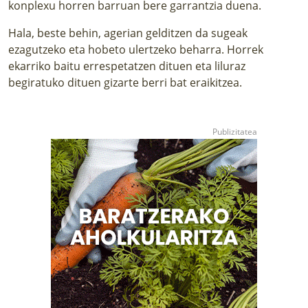
konplexu horren barruan bere garrantzia duena.
Hala, beste behin, agerian gelditzen da sugeak
ezagutzeko eta hobeto ulertzeko beharra. Horrek
ekarriko baitu errespetatzen dituen eta liluraz
begiratuko dituen gizarte berri bat eraikitzea.