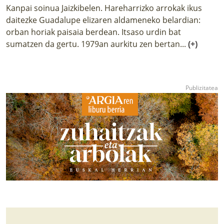
Kanpai soinua Jaizkibelen. Hareharrizko arrokak ikus
daitezke Guadalupe elizaren aldameneko belardian:
orban horiak paisaia berdean. Itsaso urdin bat
sumatzen da gertu. 1979an aurkitu zen bertan...
(+)