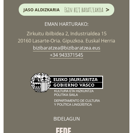
>
Egin bizi baratzeakoa
JASO ALDIZKARIA
EMAN HARTURAKO:
Zirkuitu ibilbidea 2, Industrialdea 15
20160 Lasarte-Oria. Gipuzkoa. Euskal Herria
bizibaratzea@bizibaratzea.eus
+34 943371545
BIDELAGUN