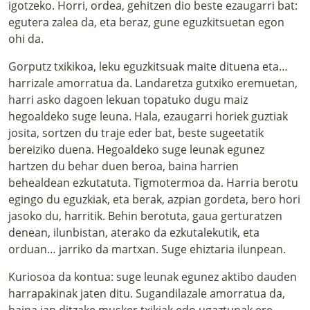
igotzeko. Horri, ordea, gehitzen dio beste ezaugarri bat:
egutera zalea da, eta beraz, gune eguzkitsuetan egon
ohi da.
Gorputz txikikoa, leku eguzkitsuak maite dituena eta…
harrizale amorratua da. Landaretza gutxiko eremuetan,
harri asko dagoen lekuan topatuko dugu maiz
hegoaldeko suge leuna. Hala, ezaugarri horiek guztiak
josita, sortzen du traje eder bat, beste sugeetatik
bereiziko duena. Hegoaldeko suge leunak egunez
hartzen du behar duen beroa, baina harrien
behealdean ezkutatuta. Tigmotermoa da. Harria berotu
egingo du eguzkiak, eta berak, azpian gordeta, bero hori
jasoko du, harritik. Behin berotuta, gaua gerturatzen
denean, ilunbistan, aterako da ezkutalekutik, eta
orduan… jarriko da martxan. Suge ehiztaria ilunpean.
Kuriosoa da kontua: suge leunak egunez aktibo dauden
harrapakinak jaten ditu. Sugandilazale amorratua da,
baina jan ditzake musker txikiak edo ugaztunak ere.