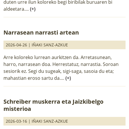
duten urre ilun koloreko begi biribilak buruaren bi
aldeetara....
(+)
Narrasean narrasti artean
2026-04-26 |
IÑAKI SANZ-AZKUE
Arre koloreko lurrean aurkitzen da. Arretasunean,
harro, narrasean doa. Herrestatuz, narrastia. Soroan
sesiorik ez. Segi du sugeak, sigi-saga, sasoia du eta;
mahastian eroso sartu da....
(+)
Schreiber muskerra eta Jaizkibelgo
misterioa
2026-03-16 |
IÑAKI SANZ-AZKUE