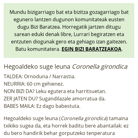
Mundu bizigarriago bat eta bizitza gozagarriago bat
egunero lantzen dugunon komunitateak eusten
dugu Bizi Baratzea. Horregatik jartzen ditugu
sarean eduki denak libre, Lurrari begiratzen eta
entzuten diogunak gero eta gehiago izan gaitezen.
Batu komunitatera.
EGIN BIZI BARATZEAKOA
.
Hegoaldeko suge leuna
Coronella girondica
TALDEA: Ornoduna / Narrastia.
NEURRIA: 60 cm gehienez.
NON BIZI DA? Leku egutera eta harritsuetan.
ZER JATEN DU? Sugandilazale amorratua da.
BABES MAILA: Ez dago babestuta.
Hegoaldeko suge leuna (
Coronella girondica
) tamaina
txikiko sugea da, eta horrek baditu bere abantailak: ez
du bero handirik behar gorputzeko tenperatura