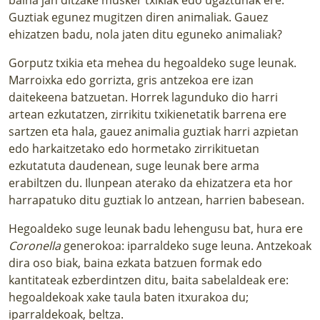
Guztiak egunez mugitzen diren animaliak. Gauez
ehizatzen badu, nola jaten ditu eguneko animaliak?
Gorputz txikia eta mehea du hegoaldeko suge leunak.
Marroixka edo gorrizta, gris antzekoa ere izan
daitekeena batzuetan. Horrek lagunduko dio harri
artean ezkutatzen, zirrikitu txikienetatik barrena ere
sartzen eta hala, gauez animalia guztiak harri azpietan
edo harkaitzetako edo hormetako zirrikituetan
ezkutatuta daudenean, suge leunak bere arma
erabiltzen du. Ilunpean aterako da ehizatzera eta hor
harrapatuko ditu guztiak lo antzean, harrien babesean.
Hegoaldeko suge leunak badu lehengusu bat, hura ere
Coronella
generokoa: iparraldeko suge leuna. Antzekoak
dira oso biak, baina ezkata batzuen formak edo
kantitateak ezberdintzen ditu, baita sabelaldeak ere:
hegoaldekoak xake taula baten itxurakoa du;
iparraldekoak, beltza.