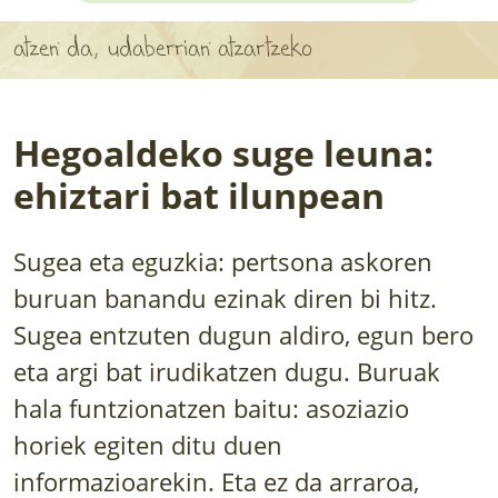
APARTEN MAPA
da, udaberrian atzartzeko
LURRERAKO BIDE LAGUN
BARATZEA
Hegoaldeko suge leuna:
HASI NAHI AL DUZU? 8 URRATS
ehiztari bat ilunpean
BIZI BARATZEA LIBURUA
Sugea eta eguzkia: pertsona askoren
SENDABELARRAK
buruan banandu ezinak diren bi hitz.
Sugea entzuten dugun aldiro, egun bero
ETXEKO LANDAREAK
eta argi bat irudikatzen dugu. Buruak
LANDAREPEDIA
hala funtzionatzen baitu: asoziazio
horiek egiten ditu duen
ALBISTEAK
informazioarekin. Eta ez da arraroa,