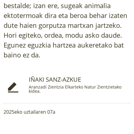
LURRAREN AGENDA
bestalde; izan ere, sugeak animalia
ektotermoak dira eta beroa behar izaten
AZOKA
dute haien gorputza martxan jartzeko.
Hori egiteko, ordea, modu asko daude.
Egunez eguzkia hartzea aukeretako bat
baino ez da.
IÑAKI SANZ-AZKUE
Aranzadi Zientzia Elkarteko Natur Zientzietako
kidea.
2025eko uztailaren 07a