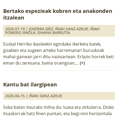
Bertako espezieak kobren eta anakonden
itzalean
2026-07-19 |
JOSERRA DÍEZ
,
IÑAKI SANZ-AZKUE
,
IÑAKI
ROMERO IRAOLA
,
OIHANA BARRUTIA
Euskal Herriko ikasleekin egindako ikerketa batek,
gizakien eta sugeen arteko harremanari buruzkoak
mahai gainean jarri ditu nazioartean. Erlazio horrek beti
eman du zeresana, baina oraingoan,...
(+)
Kantu bat ilargipean
2026-06-15 |
IÑAKI SANZ-AZKUE
Soka baten itxurako mihia du: luzea eta zirkularra. Disko
itsaskorrak hatz finen puntan, eta begi-nini horizontala