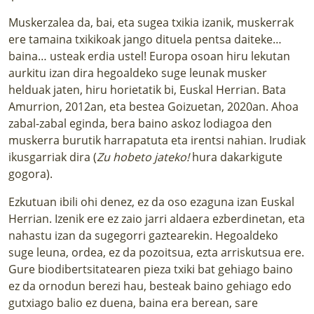
Muskerzalea da, bai, eta sugea txikia izanik, muskerrak
ere tamaina txikikoak jango dituela pentsa daiteke…
baina… usteak erdia ustel! Europa osoan hiru lekutan
aurkitu izan dira hegoaldeko suge leunak musker
helduak jaten, hiru horietatik bi, Euskal Herrian. Bata
Amurrion, 2012an, eta bestea Goizuetan, 2020an. Ahoa
zabal-zabal eginda, bera baino askoz lodiagoa den
muskerra burutik harrapatuta eta irentsi nahian. Irudiak
ikusgarriak dira (
Zu hobeto jateko!
hura dakarkigute
gogora).
Ezkutuan ibili ohi denez, ez da oso ezaguna izan Euskal
Herrian. Izenik ere ez zaio jarri aldaera ezberdinetan, eta
nahastu izan da sugegorri gaztearekin. Hegoaldeko
suge leuna, ordea, ez da pozoitsua, ezta arriskutsua ere.
Gure biodibertsitatearen pieza txiki bat gehiago baino
ez da ornodun berezi hau, besteak baino gehiago edo
gutxiago balio ez duena, baina era berean, sare