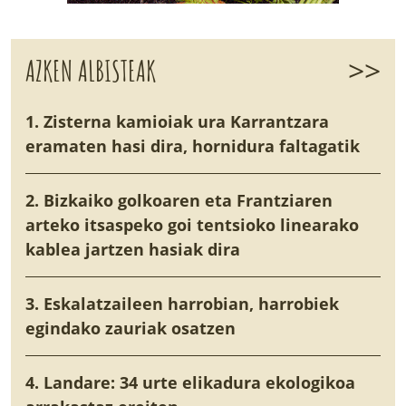
>>
AZKEN ALBISTEAK
1. Zisterna kamioiak ura Karrantzara
eramaten hasi dira, hornidura faltagatik
2. Bizkaiko golkoaren eta Frantziaren
arteko itsaspeko goi tentsioko linearako
kablea jartzen hasiak dira
3. Eskalatzaileen harrobian, harrobiek
egindako zauriak osatzen
4. Landare: 34 urte elikadura ekologikoa