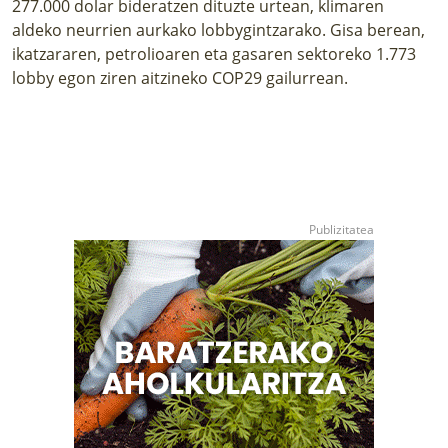
277.000 dolar bideratzen dituzte urtean, klimaren
aldeko neurrien aurkako lobbygintzarako. Gisa berean,
ikatzararen, petrolioaren eta gasaren sektoreko 1.773
lobby egon ziren aitzineko COP29 gailurrean.