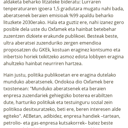
aldaketa beharko litzateke bideratu: Lurraren
tenperaturaren igoera 1,5 gradutara mugatu nahi bada,
aberatsenek beraien emisioak %99 apaldu beharko
lituzkete 2030erako. Hala eta guztiz ere, nahi izanez gero
posible dela uste du Oxfamek eta hainbat betebehar
zuzentzen dizkiete erakunde publikoei. Besteak beste,
ultra aberatsei zuzenduriko zergen emendioa
proposatzen du GKEk, kostuan eraginez kontsumo eta
inbertsio horiek txikitzeko asmoz edota lobbyen eragina
ahultzeko hainbat neurriren hartzea.
Hain justu,
politika publikoetan ere eragina dutelako
munduko aberatsenek
. Ondokoa dio Oxfamek bere
txostenean: "Munduko aberatsenek eta beraien
enpresa zuzendariek gehiegizko boterea erabiltzen
dute, harturiko politikak eta testuinguru sozial zein
politikoa desitxuratzeko, beti ere, beren interesen alde
egiteko". AEBetan, adibidez, enpresa handiek –tartean,
petrolio- eta gas-enpresa kutsakorrek– batez beste