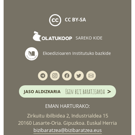
CC BY-SA
SAREKO KIDE
Ekoedizioaren Institutuko bazkide
>
Egin bizi baratzeakoa
JASO ALDIZKARIA
EMAN HARTURAKO:
Zirkuitu ibilbidea 2, Industrialdea 15
20160 Lasarte-Oria. Gipuzkoa. Euskal Herria
bizibaratzea@bizibaratzea.eus