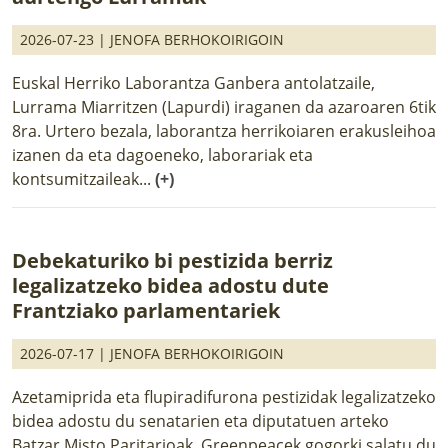
2026-07-23 |
JENOFA BERHOKOIRIGOIN
Euskal Herriko Laborantza Ganbera antolatzaile,
Lurrama Miarritzen (Lapurdi) iraganen da azaroaren 6tik
8ra. Urtero bezala, laborantza herrikoiaren erakusleihoa
izanen da eta dagoeneko, laborariak eta
kontsumitzaileak...
(+)
Debekaturiko bi pestizida berriz
legalizatzeko bidea adostu dute
Frantziako parlamentariek
2026-07-17 |
JENOFA BERHOKOIRIGOIN
Azetamiprida eta flupiradifurona pestizidak legalizatzeko
bidea adostu du senatarien eta diputatuen arteko
Batzar Misto Paritarioak. Greenpeacek gogorki salatu du