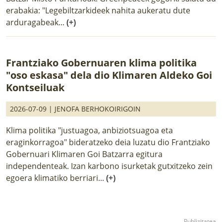
erabakia: "Legebiltzarkideek nahita aukeratu dute
arduragabeak...
(+)
Frantziako Gobernuaren klima politika
"oso eskasa" dela dio Klimaren Aldeko Goi
Kontseiluak
2026-07-09 |
JENOFA BERHOKOIRIGOIN
Klima politika "justuagoa, anbiziotsuagoa eta
eraginkorragoa" bideratzeko deia luzatu dio Frantziako
Gobernuari Klimaren Goi Batzarra egitura
independenteak. Izan karbono isurketak gutxitzeko zein
egoera klimatiko berriari...
(+)