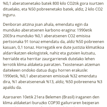
%0,1 aberatsenetako batek 800 kilo CO2tik gora isurtzen
dituelako, eta %50 pobreenetako batek, aldiz, 2 kilo CO2
inguru.
Denboran aitzina joan ahala, emendatu egin da
munduko aberatsenen karbono eragina: 1990etik
2003ra munduko %0,1 aberatsenen CO2 emisioa
pertsonaka 91 tonaz emendatu da, aldiz %50 pobreenen
kasuan, 0,1 tonaz. Horregatik ere dute justizia klimatikoa
aldarrikatzen ekologistek, nahiz eta gutxien kutsatu,
herrialde eta herritar zaurgarrienek dutelako lehen
lerrotik klima aldaketa pairatzen. Txostenean atzeman
daitekeen ondoko datua dugu horren erakusle:
1990etik, %0,1 aberatsenen emisioak %32 emendatu
dira, %1 aberatsenenak %13, aldiz, %50 pobreenena %3
apaldu da.
Azaroaren 10etik 21era Belemen (Brasil) iraganen den
klima aldaketari buruzko COP30 gailurraren bezperan