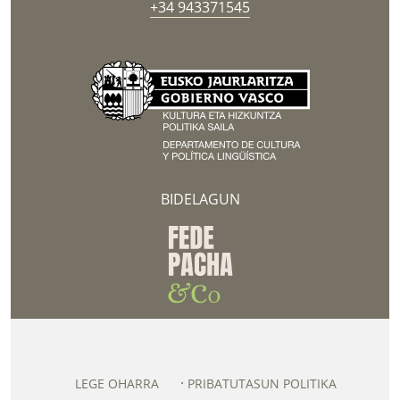
+34 943371545
BIDELAGUN
LEGE OHARRA
PRIBATUTASUN POLITIKA