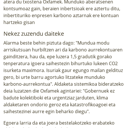
atera du txostena Oxfamek. Munduko aberatsenen
kontsumoaz gain, beraien inbertsioak ere aztertu ditu,
inbertituriko enpresen karbono aztarnak ere kontuan
hartzeko gisan
Nekez zuzendu daiteke
Alarma beste behin piztuta dago: "Mundua modu
arriskutsuan hurbiltzen ari da karbono aurrekontuaren
gainditzera, hau da, epe luzera 1,5 gradutik gorako
tenperatura igoera saihestezin bihurtuko lukeen CO2
isurketa maximora. Isuriak gaur egungo mailan geldituz
gero, bi urte barru agortuko litzateke munduko
karbono-aurrekontua". Aldaketa sistemikoa bideratzeko
deia luzatzen die Oxfamek agintariei: "Gobernuek ez
badute kolektiboki eta urgentziaz jarduten, klima
aldaketaren ondorio geroz eta katastrofikoagoei eta
saihestezinei aurre egin beharko diegu".
Egoera larria da eta joera bestelakotzeko erabateko