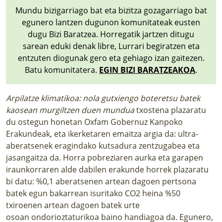
Mundu bizigarriago bat eta bizitza gozagarriago bat
egunero lantzen dugunon komunitateak eusten
dugu Bizi Baratzea. Horregatik jartzen ditugu
sarean eduki denak libre, Lurrari begiratzen eta
entzuten diogunak gero eta gehiago izan gaitezen.
Batu komunitatera.
EGIN BIZI BARATZEAKOA
.
Arpilatze klimatikoa: nola gutxiengo boteretsu batek
kaosean murgiltzen duen mundua
txostena plazaratu
du ostegun honetan Oxfam Gobernuz Kanpoko
Erakundeak, eta ikerketaren emaitza argia da: ultra-
aberatsenek eragindako kutsadura zentzugabea eta
jasangaitza da. Horra pobreziaren aurka eta garapen
iraunkorraren alde dabilen erakunde horrek plazaratu
bi datu: %0,1 aberatsenen artean dagoen pertsona
batek egun bakarrean isuritako CO2 heina %50
txiroenen artean dagoen batek urte
osoan ondorioztaturikoa baino handiagoa da. Egunero,