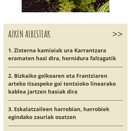
>>
AZKEN ALBISTEAK
1. Zisterna kamioiak ura Karrantzara
eramaten hasi dira, hornidura faltagatik
2. Bizkaiko golkoaren eta Frantziaren
arteko itsaspeko goi tentsioko linearako
kablea jartzen hasiak dira
3. Eskalatzaileen harrobian, harrobiek
egindako zauriak osatzen