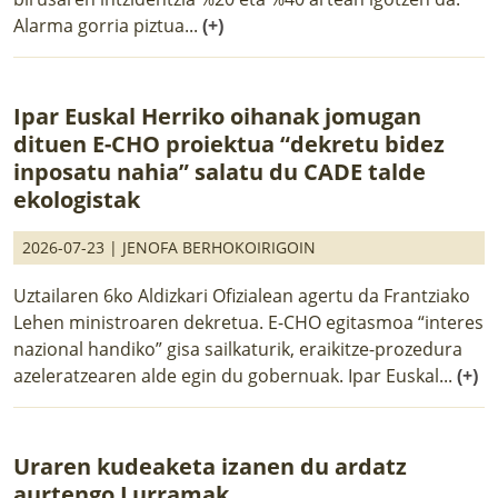
Alarma gorria piztua...
(+)
Ipar Euskal Herriko oihanak jomugan
dituen E-CHO proiektua “dekretu bidez
inposatu nahia” salatu du CADE talde
ekologistak
2026-07-23 |
JENOFA BERHOKOIRIGOIN
Uztailaren 6ko Aldizkari Ofizialean agertu da Frantziako
Lehen ministroaren dekretua. E-CHO egitasmoa “interes
nazional handiko” gisa sailkaturik, eraikitze-prozedura
azeleratzearen alde egin du gobernuak. Ipar Euskal...
(+)
Uraren kudeaketa izanen du ardatz
aurtengo Lurramak