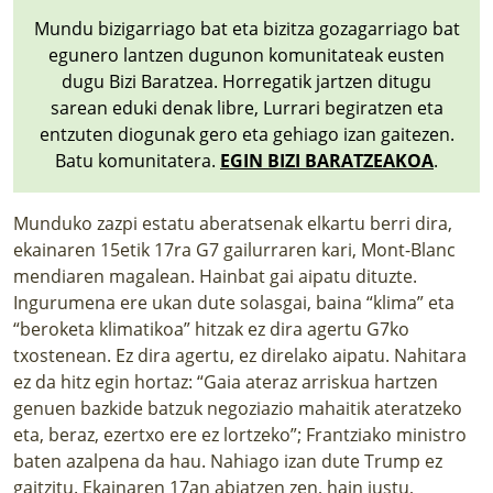
LURRAREN AGENDA
Mundu bizigarriago bat eta bizitza gozagarriago bat
egunero lantzen dugunon komunitateak eusten
AZOKA
dugu Bizi Baratzea. Horregatik jartzen ditugu
sarean eduki denak libre, Lurrari begiratzen eta
entzuten diogunak gero eta gehiago izan gaitezen.
Batu komunitatera.
EGIN BIZI BARATZEAKOA
.
Munduko zazpi estatu aberatsenak elkartu berri dira,
ekainaren 15etik 17ra G7 gailurraren kari, Mont-Blanc
mendiaren magalean. Hainbat gai aipatu dituzte.
Ingurumena ere ukan dute solasgai, baina “klima” eta
“beroketa klimatikoa” hitzak ez dira agertu G7ko
txostenean. Ez dira agertu, ez direlako aipatu. Nahitara
ez da hitz egin hortaz: “Gaia ateraz arriskua hartzen
genuen bazkide batzuk negoziazio mahaitik ateratzeko
eta, beraz, ezertxo ere ez lortzeko”; Frantziako ministro
baten azalpena da hau. Nahiago izan dute Trump ez
gaitzitu. Ekainaren 17an abiatzen zen, hain justu,