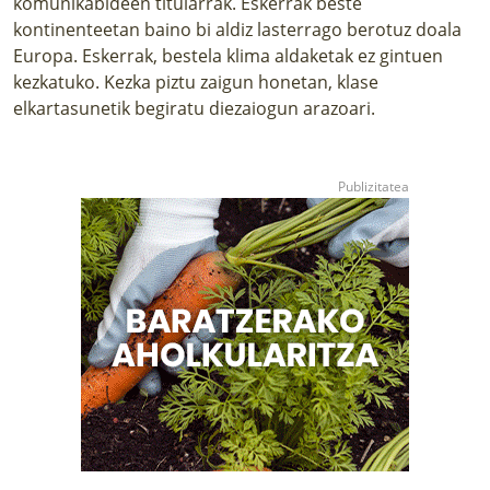
komunikabideen titularrak. Eskerrak beste
kontinenteetan baino bi aldiz lasterrago berotuz doala
Europa. Eskerrak, bestela klima aldaketak ez gintuen
kezkatuko. Kezka piztu zaigun honetan, klase
elkartasunetik begiratu diezaiogun arazoari.