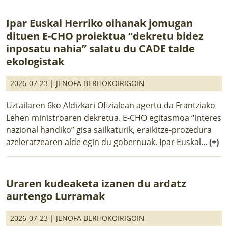
Ipar Euskal Herriko oihanak jomugan
dituen E-CHO proiektua “dekretu bidez
inposatu nahia” salatu du CADE talde
ekologistak
2026-07-23 |
JENOFA BERHOKOIRIGOIN
Uztailaren 6ko Aldizkari Ofizialean agertu da Frantziako
Lehen ministroaren dekretua. E-CHO egitasmoa “interes
nazional handiko” gisa sailkaturik, eraikitze-prozedura
azeleratzearen alde egin du gobernuak. Ipar Euskal...
(+)
Uraren kudeaketa izanen du ardatz
aurtengo Lurramak
2026-07-23 |
JENOFA BERHOKOIRIGOIN