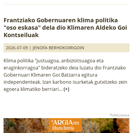
Frantziako Gobernuaren klima politika
"oso eskasa" dela dio Klimaren Aldeko Goi
Kontseiluak
2026-07-09 |
JENOFA BERHOKOIRIGOIN
Klima politika "justuagoa, anbiziotsuagoa eta
eraginkorragoa" bideratzeko deia luzatu dio Frantziako
Gobernuari Klimaren Goi Batzarra egitura
independenteak. Izan karbono isurketak gutxitzeko zein
egoera klimatiko berriari...
(+)