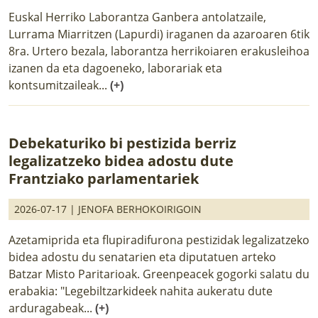
Euskal Herriko Laborantza Ganbera antolatzaile,
Lurrama Miarritzen (Lapurdi) iraganen da azaroaren 6tik
8ra. Urtero bezala, laborantza herrikoiaren erakusleihoa
izanen da eta dagoeneko, laborariak eta
kontsumitzaileak...
(+)
Debekaturiko bi pestizida berriz
legalizatzeko bidea adostu dute
Frantziako parlamentariek
2026-07-17 |
JENOFA BERHOKOIRIGOIN
Azetamiprida eta flupiradifurona pestizidak legalizatzeko
bidea adostu du senatarien eta diputatuen arteko
Batzar Misto Paritarioak. Greenpeacek gogorki salatu du
erabakia: "Legebiltzarkideek nahita aukeratu dute
arduragabeak...
(+)