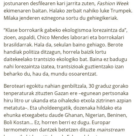
jostunaren desfilearen kari jarrita zuten,
Fashion Week
ekimenaren baitan. Halako zerbait nahiko luke Trumpek.
Milaka jenderen ezinegona sortu du gehiegikeriak.
“Klase borrokarik gabeko ekologismoa lorezaintza da”,
zioen, aspaldi, Chico Mendes laborari eta borrokalari
brasildarrak. Hala da, sekulan baino gehiago. Berote
handiak politiza ditzagun, horrela baizik lortu
daitekeelako trantsizio ekologiko bat. Baina ez badugu
nahi lorezaintza izatea, trantsizioak guztientzako izan
beharko du, hau da, mundu osoarentzat.
Beroteari egokitu nahian genbiltzala, 30 graduz gorako
tenperaturak zituzten Gazan ere –egunean pertsonaka
hiru litro ur ukanda eta oihalezko etxola ziztrinen azpian
metatuta–. Eta uholdeengatik, dozenaka hildako eta
ehunka etxegabetu daude Ghanan, Nigerian, Beninen,
Boli Kostan... Ez, horren berri ez dugu. Europar
termometroen dantzek betetzen dituzte
mainstream