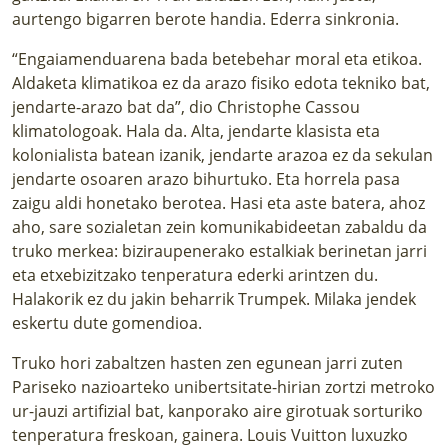
aurtengo bigarren berote handia. Ederra sinkronia.
“Engaiamenduarena bada betebehar moral eta etikoa.
Aldaketa klimatikoa ez da arazo fisiko edota tekniko bat,
jendarte-arazo bat da”, dio Christophe Cassou
klimatologoak. Hala da. Alta, jendarte klasista eta
kolonialista batean izanik, jendarte arazoa ez da sekulan
jendarte osoaren arazo bihurtuko. Eta horrela pasa
zaigu aldi honetako berotea. Hasi eta aste batera, ahoz
aho, sare sozialetan zein komunikabideetan zabaldu da
truko merkea: biziraupenerako estalkiak berinetan jarri
eta etxebizitzako tenperatura ederki arintzen du.
Halakorik ez du jakin beharrik Trumpek. Milaka jendek
eskertu dute gomendioa.
Truko hori zabaltzen hasten zen egunean jarri zuten
Pariseko nazioarteko unibertsitate-hirian zortzi metroko
ur-jauzi artifizial bat, kanporako aire girotuak sorturiko
tenperatura freskoan, gainera. Louis Vuitton luxuzko