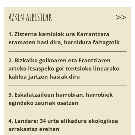
>>
AZKEN ALBISTEAK
1. Zisterna kamioiak ura Karrantzara
eramaten hasi dira, hornidura faltagatik
2. Bizkaiko golkoaren eta Frantziaren
arteko itsaspeko goi tentsioko linearako
kablea jartzen hasiak dira
3. Eskalatzaileen harrobian, harrobiek
egindako zauriak osatzen
4. Landare: 34 urte elikadura ekologikoa
arrakastaz ereiten