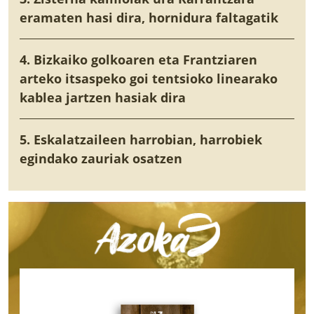
eramaten hasi dira, hornidura faltagatik
4. Bizkaiko golkoaren eta Frantziaren
arteko itsaspeko goi tentsioko linearako
kablea jartzen hasiak dira
5. Eskalatzaileen harrobian, harrobiek
egindako zauriak osatzen