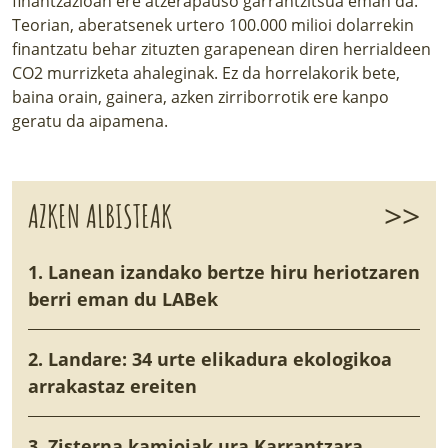
finantzazioan ere atzerapauso garrantzitsua eman da.
Teorian, aberatsenek urtero 100.000 milioi dolarrekin
finantzatu behar zituzten garapenean diren herrialdeen
CO2 murrizketa ahaleginak. Ez da horrelakorik bete,
baina orain, gainera, azken zirriborrotik ere kanpo
geratu da aipamena.
>>
AZKEN ALBISTEAK
1. Lanean izandako bertze hiru heriotzaren
berri eman du LABek
2. Landare: 34 urte elikadura ekologikoa
arrakastaz ereiten
3. Zisterna kamioiak ura Karrantzara