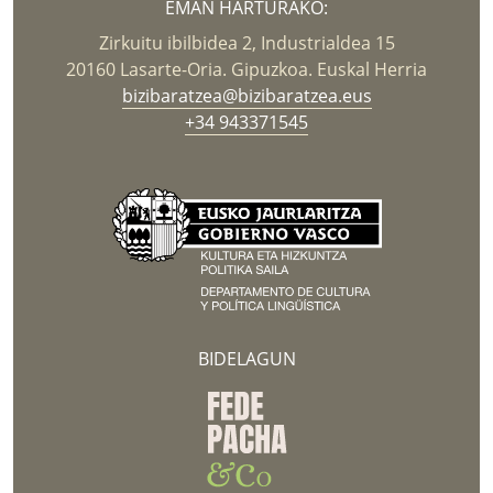
EMAN HARTURAKO:
Zirkuitu ibilbidea 2, Industrialdea 15
20160 Lasarte-Oria. Gipuzkoa. Euskal Herria
bizibaratzea@bizibaratzea.eus
+34 943371545
BIDELAGUN