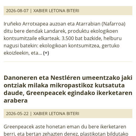
2026-08-07 |
XABIER LETONA BITERI
Iruñeko Arrotxapea auzoan eta Atarrabian (Nafarroa)
ditu bere dendak Landarek, produktu ekologikoen
kontsumitzaile elkarteak. 3.500 bat bazkide, helburu
nagusi batekin: ekologikoan kontsumitzea, gertuko
ekoizleekin, eta...
(+)
Danoneren eta Nestléren umeentzako jaki
ontziak milaka mikropastikoz kutsatuta
daude, Greenpeacek egindako ikerketaren
arabera
2026-05-22 |
XABIER LETONA BITERI
Greenpeacek aste honetan eman du bere ikerketaren
berri, eta bertan zehazten denez, plastikotan bildutako