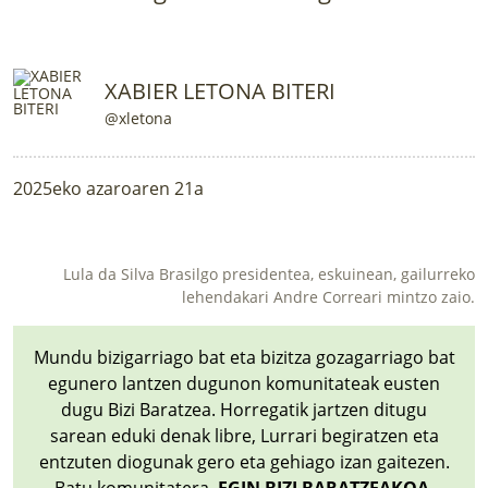
LURRAREN AGENDA
AZOKA
XABIER LETONA BITERI
@xletona
2025eko azaroaren 21a
Lula da Silva Brasilgo presidentea, eskuinean, gailurreko
lehendakari Andre Correari mintzo zaio.
Mundu bizigarriago bat eta bizitza gozagarriago bat
egunero lantzen dugunon komunitateak eusten
dugu Bizi Baratzea. Horregatik jartzen ditugu
sarean eduki denak libre, Lurrari begiratzen eta
entzuten diogunak gero eta gehiago izan gaitezen.
Batu komunitatera.
EGIN BIZI BARATZEAKOA
.