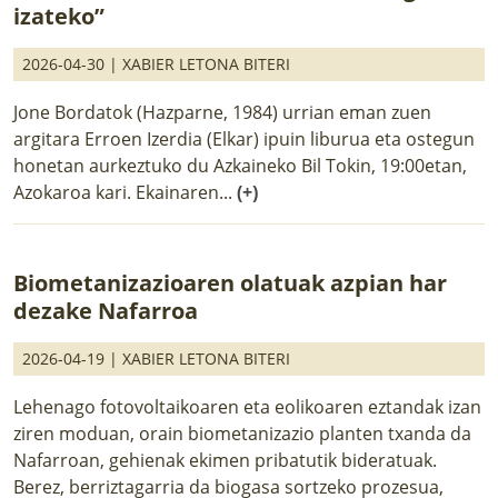
izateko”
2026-04-30 |
XABIER LETONA BITERI
Jone Bordatok (Hazparne, 1984) urrian eman zuen
argitara Erroen Izerdia (Elkar) ipuin liburua eta ostegun
honetan aurkeztuko du Azkaineko Bil Tokin, 19:00etan,
Azokaroa kari. Ekainaren...
(+)
Biometanizazioaren olatuak azpian har
dezake Nafarroa
2026-04-19 |
XABIER LETONA BITERI
Lehenago fotovoltaikoaren eta eolikoaren eztandak izan
ziren moduan, orain biometanizazio planten txanda da
Nafarroan, gehienak ekimen pribatutik bideratuak.
Berez, berriztagarria da biogasa sortzeko prozesua,