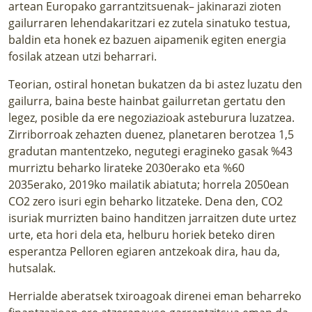
artean Europako garrantzitsuenak– jakinarazi zioten
gailurraren lehendakaritzari ez zutela sinatuko testua,
baldin eta honek ez bazuen aipamenik egiten energia
fosilak atzean utzi beharrari.
Teorian, ostiral honetan bukatzen da bi astez luzatu den
gailurra, baina beste hainbat gailurretan gertatu den
legez, posible da ere negoziazioak asteburura luzatzea.
Zirriborroak zehazten duenez, planetaren berotzea 1,5
gradutan mantentzeko, negutegi eragineko gasak %43
murriztu beharko lirateke 2030erako eta %60
2035erako, 2019ko mailatik abiatuta; horrela 2050ean
CO2 zero isuri egin beharko litzateke. Dena den, CO2
isuriak murrizten baino handitzen jarraitzen dute urtez
urte, eta hori dela eta, helburu horiek beteko diren
esperantza Pelloren egiaren antzekoak dira, hau da,
hutsalak.
Herrialde aberatsek txiroagoak direnei eman beharreko