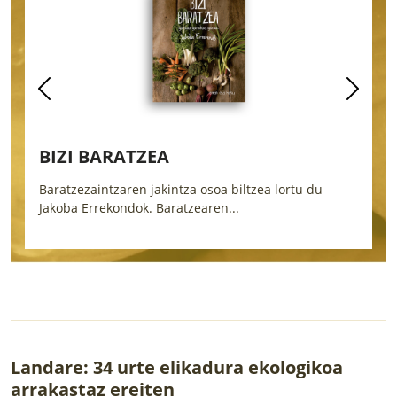
BIZI BARATZEA
H
Baratzezaintzaren jakintza osoa biltzea lortu du
E
Jakoba Errekondok. Baratzearen...
b
Landare: 34 urte elikadura ekologikoa
arrakastaz ereiten