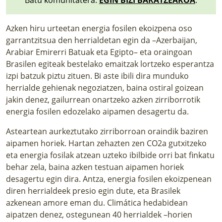
Azken hiru urteetan energia fosilen ekoizpena oso
garrantzitsua den herrialdetan egin da –Azerbaijan,
Arabiar Emirerri Batuak eta Egipto– eta oraingoan
Brasilen egiteak bestelako emaitzak lortzeko esperantza
izpi batzuk piztu zituen. Bi aste ibili dira munduko
herrialde gehienak negoziatzen, baina ostiral goizean
jakin denez, gailurrean onartzeko azken zirriborrotik
energia fosilen edozelako aipamen desagertu da.
Asteartean aurkeztutako zirriborroan oraindik baziren
aipamen horiek. Hartan zehazten zen CO2a gutxitzeko
eta energia fosilak atzean uzteko ibilbide orri bat finkatu
behar zela, baina azken testuan aipamen horiek
desagertu egin dira. Antza, energia fosilen ekoizpenean
diren herrialdeek presio egin dute, eta Brasilek
azkenean amore eman du. Climática hedabidean
aipatzen denez
, ostegunean 40 herrialdek –horien