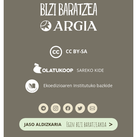
CC BY-SA
SAREKO KIDE
Ekoedizioaren Institutuko bazkide
>
Egin bizi baratzeakoa
JASO ALDIZKARIA