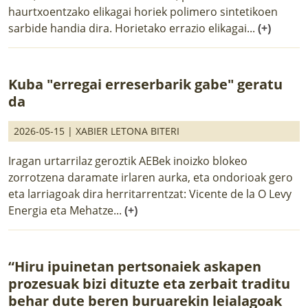
haurtxoentzako elikagai horiek polimero sintetikoen
sarbide handia dira. Horietako errazio elikagai...
(+)
Kuba "erregai erreserbarik gabe" geratu
da
2026-05-15 |
XABIER LETONA BITERI
Iragan urtarrilaz geroztik AEBek inoizko blokeo
zorrotzena daramate irlaren aurka, eta ondorioak gero
eta larriagoak dira herritarrentzat: Vicente de la O Levy
Energia eta Mehatze...
(+)
“Hiru ipuinetan pertsonaiek askapen
prozesuak bizi dituzte eta zerbait traditu
behar dute beren buruarekin leialagoak