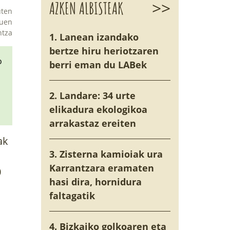
>>
AZKEN ALBISTEAK
uten
tuen
ntza
1. Lanean izandako
bertze hiru heriotzaren
o
berri eman du LABek
2. Landare: 34 urte
elikadura ekologikoa
arrakastaz ereiten
ak
3. Zisterna kamioiak ura
Karrantzara eramaten
0
hasi dira, hornidura
faltagatik
4. Bizkaiko golkoaren eta