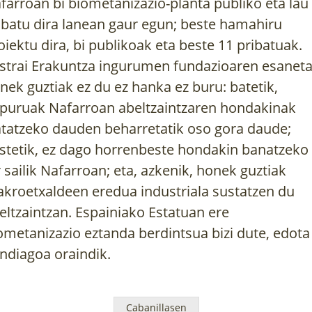
farroan bi biometanizazio-planta publiko eta lau
ibatu dira lanean gaur egun; beste hamahiru
oiektu dira, bi publikoak eta beste 11 pribatuak.
strai Erakuntza ingurumen fundazioaren esaneta
nek guztiak ez du ez hanka ez buru: batetik,
puruak Nafarroan abeltzaintzaren hondakinak
atatzeko dauden beharretatik oso gora daude;
stetik, ez dago horrenbeste hondakin banatzeko
r sailik Nafarroan; eta, azkenik, honek guztiak
kroetxaldeen eredua industriala sustatzen du
eltzaintzan. Espainiako Estatuan ere
ometanizazio eztanda berdintsua bizi dute, edota
ndiagoa oraindik.
Cabanillasen