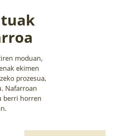
atuak
arroa
 ziren moduan,
ienak ekimen
tzeko prozesua,
u. Nafarroan
u berri horren
an.