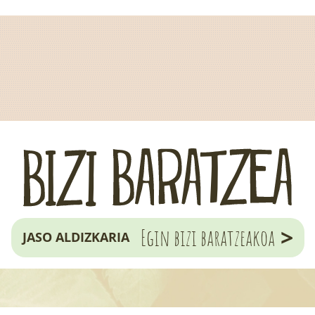
>
Egin bizi baratzeakoa
JASO ALDIZKARIA