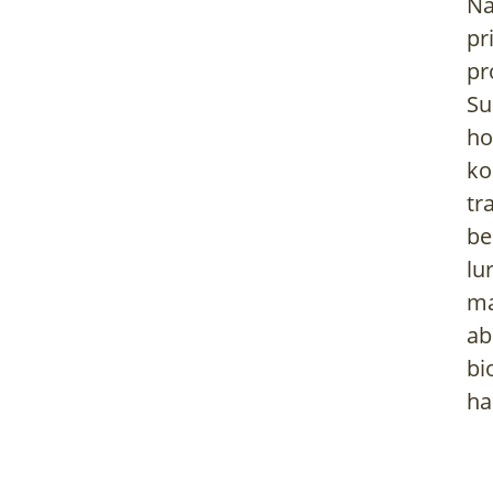
Na
pr
pr
Su
ho
ko
tr
be
lu
ma
ab
bi
ha