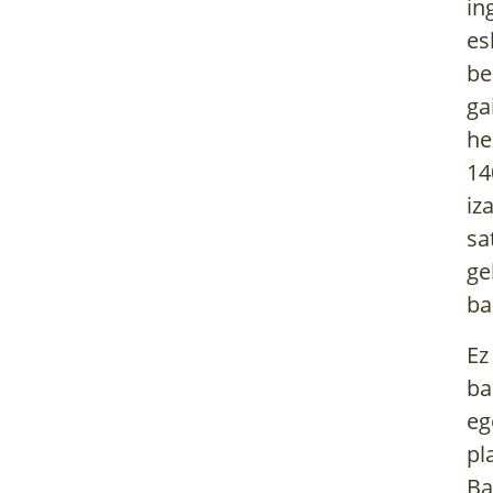
in
es
be
ga
he
14
iz
sa
ge
ba
Ez
ba
eg
pl
Ba