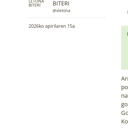
BITERI
@xletona
2026ko apirilaren 15a
Ar
po
na
go
Go
Ko