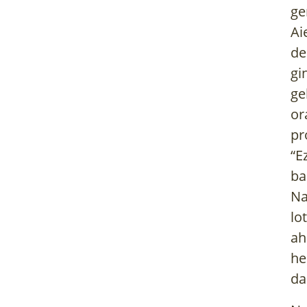
ge
Ai
de
gi
ge
or
pr
“E
ba
Na
lo
ah
he
da