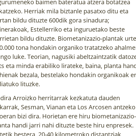
gurumeneko baimen bateratua atzera botatzea
katzeko. Herriak mila biztanle pasatxo ditu eta
rtan bildu dituzte 600dik gora sinadura;
inerakoak, Estellerriko eta inguruetako beste
rrietan bildu dituzte. Biometanizazio-plantak urt
0.000 tona hondakin organiko tratatzeko ahalm
ango luke. Teorian, nagusiki abeltzaintzatik datoz
ts eta minda erabiliko lirateke, baina, planta han
hienak bezala, bestelako hondakin organikoak e
liatuko lituzke.
 dira Arroizko herritarrak kezkatuta dauden
karrak, Sesman, Vianan eta Los Arcosen antzeko
oeran bizi dira. Horietan ere hiru biometanizazio-
anta handi jarri nahi dituzte beste hiru enpresek.
tetik bestera, 20-40 kilometroko distantziak