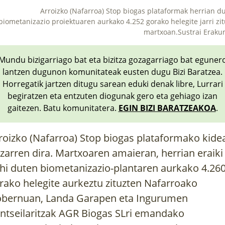
Arroizko (Nafarroa) Stop biogas plataformak herrian d
biometanizazio proiektuaren aurkako 4.252 gorako helegite jarri zi
martxoan.Sustrai Eraku
Mundu bizigarriago bat eta bizitza gozagarriago bat eguner
lantzen dugunon komunitateak eusten dugu Bizi Baratzea.
Horregatik jartzen ditugu sarean eduki denak libre, Lurrari
begiratzen eta entzuten diogunak gero eta gehiago izan
gaitezen. Batu komunitatera.
EGIN BIZI BARATZEAKOA
.
roizko (Nafarroa) Stop biogas plataformako kide
zarren dira. Martxoaren amaieran, herrian eraiki
hi duten biometanizazio-plantaren aurkako 4.26
rako helegite aurkeztu zituzten Nafarroako
bernuan, Landa Garapen eta Ingurumen
ntseilaritzak AGR Biogas SLri emandako