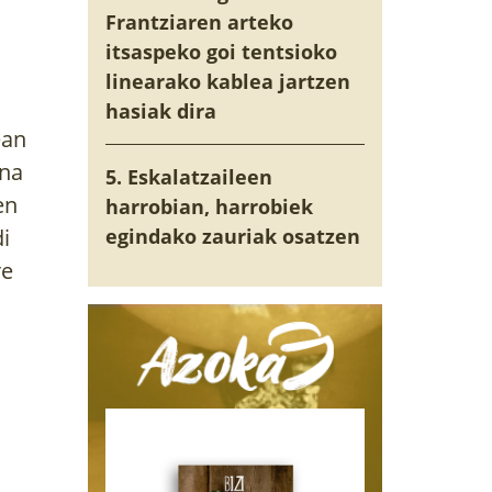
Frantziaren arteko
itsaspeko goi tentsioko
linearako kablea jartzen
hasiak dira
ean
ena
5. Eskalatzaileen
en
harrobian, harrobiek
di
egindako zauriak osatzen
re