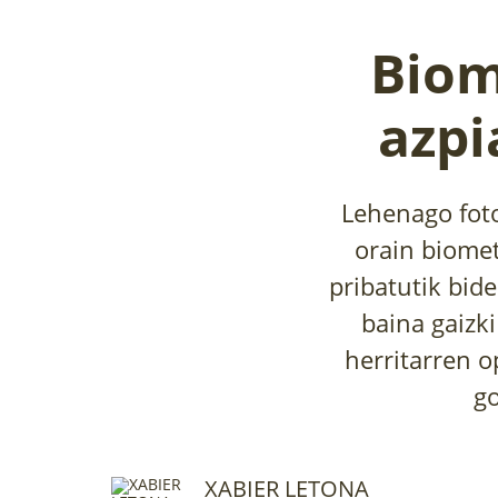
Biom
azpi
Lehenago foto
orain biome
pribatutik bid
baina gaizk
herritarren o
go
XABIER LETONA