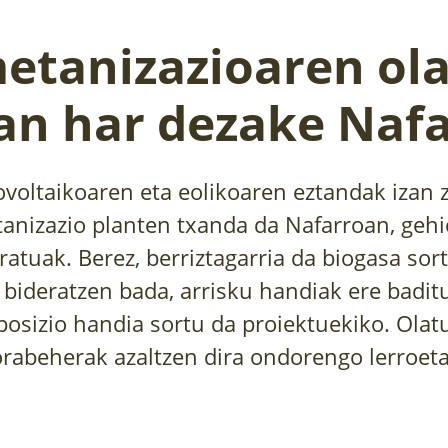
etanizazioaren ol
an har dezake Naf
voltaikoaren eta eolikoaren eztandak izan
tanizazio planten txanda da Nafarroan, geh
eratuak. Berez, berriztagarria da biogasa sor
i bideratzen bada, arrisku handiak ere badit
posizio handia sortu da proiektuekiko. Olat
rabeherak azaltzen dira ondorengo lerroet