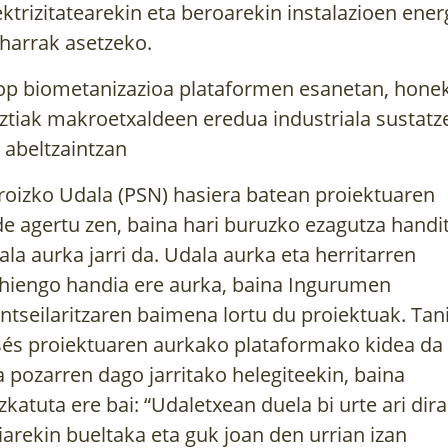
ektrizitatearekin eta beroarekin instalazioen ener
harrak asetzeko.
op biometanizazioa plataformen esanetan, hone
ztiak makroetxaldeen eredua industriala sustatz
 abeltzaintzan
roizko Udala (PSN) hasiera batean proiektuaren
de agertu zen, baina hari buruzko ezagutza handi
ala aurka jarri da. Udala aurka eta herritarren
hiengo handia ere aurka, baina Ingurumen
ntseilaritzaren baimena lortu du proiektuak. Tan
és proiektuaren aurkako plataformako kidea da
a pozarren dago jarritako helegiteekin, baina
zkatuta ere bai: “Udaletxean duela bi urte ari dira
iarekin bueltaka eta guk joan den urrian izan