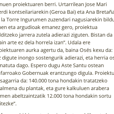
nuen proiektuaren berri. Urtarrilean Jose Mari
erdi kontseilariarekin (Geroa Bai) eta Ana Bretañ
 la Torre Ingurumen zuzendari nagusiarekin bild
nen eta argudioak emanez gero, proiektua
lditzeko jarrera zutela adierazi ziguten. Bistan da
ain arte ez dela horrela izan”. Udala ere
oiektuaren aurka agertu da, baina Osés kexu da:
z digute inongo sostengurik adierazi, eta herria o
natuta dago. Espero dugu Aste Santu ostean
farroako Gobernuak erantzungo digula. Proiekt
tsagarria da: 140.000 tona hondakin tratatzeko
almena du plantak, eta gure kalkuluen arabera
men abeltzaintzatik 12.000 tona hondakin sortu
itezke”.