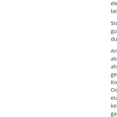
el
be
St
gu
du
Ar
al
ah
ge
Ko
Os
et
ke
ga